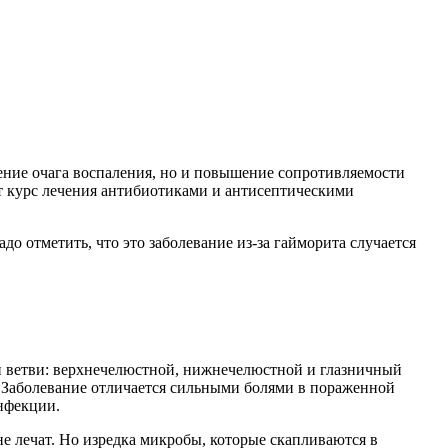
шение очага воспаления, но и повышение сопротивляемости
ют курс лечения антибиотиками и антисептическими
до отметить, что это заболевание из-за гайморита случается
ри ветви: верхнечелюстной, нижнечелюстной и глазничный
а. Заболевание отличается сильными болями в пораженной
инфекции.
не лечат. Но изредка микробы, которые скапливаются в