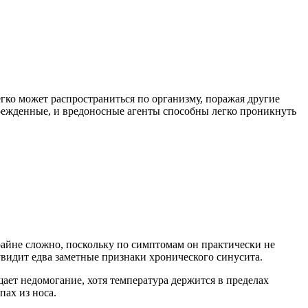
ко может распространиться по организму, поражая другие
врежденные, и вредоносные агенты способны легко проникнуть
райне сложно, поскольку по симптомам он практически не
увидит едва заметные признаки хронического синусита.
ает недомогание, хотя температура держится в пределах
ах из носа.