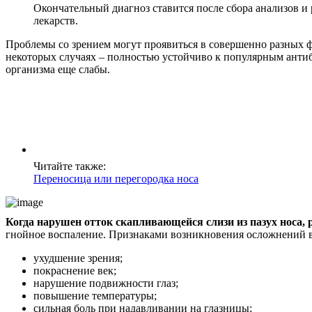
Окончательный диагноз ставится после сбора анализов и
лекарств.
Проблемы со зрением могут проявиться в совершенно разных фо
некоторых случаях – полностью устойчиво к популярным антиб
организма еще слабы.
Читайте также:
Переносица или перегородка носа
Когда нарушен отток скапливающейся слизи из пазух носа, р
гнойное воспаление. Признаками возникновения осложнений в 
ухудшение зрения;
покраснение век;
нарушение подвижности глаз;
повышение температуры;
сильная боль при надавливании на глазницы;