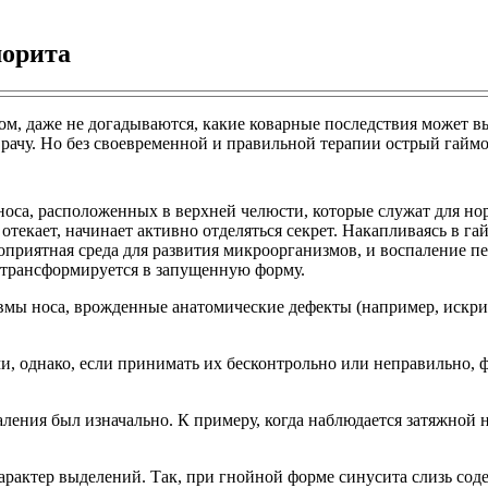
морита
м, даже не догадываются, какие коварные последствия может вы
врачу. Но без своевременной и правильной терапии острый гайм
носа, расположенных в верхней челюсти, которые служат для н
 отекает, начинает активно отделяться секрет. Накапливаясь в г
гоприятная среда для развития микроорганизмов, и воспаление п
 трансформируется в запущенную форму.
мы носа, врожденные анатомические дефекты (например, искрив
и, однако, если принимать их бесконтрольно или неправильно
ления был изначально. К примеру, когда наблюдается затяжной на
арактер выделений. Так, при гнойной форме синусита слизь сод