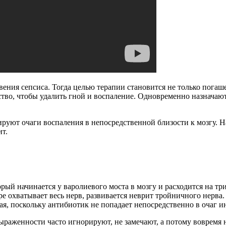
вения сепсиса. Тогда целью терапии становится не только пога
ство, чтобы удалить гной и воспаление. Одновременно назнача
руют очаги воспаления в непосредственной близости к мозгу. На
ит.
рый начинается у варолиевого моста в мозгу и расходится на т
оре охватывает весь нерв, развивается неврит тройничного нерв
ная, поскольку антибиотик не попадает непосредственно в очаг 
выраженности часто игнорируют, не замечают, а потому вовремя 