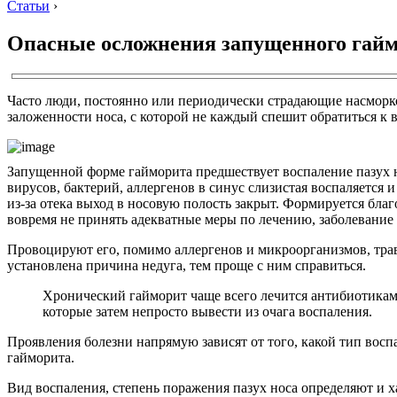
Статьи
›
Опасные осложнения запущенного гай
Часто люди, постоянно или периодически страдающие насморко
заложенности носа, с которой не каждый спешит обратиться к 
Запущенной форме гайморита предшествует воспаление пазух 
вирусов, бактерий, аллергенов в синус слизистая воспаляется и
из-за отека выход в носовую полость закрыт. Формируется бла
вовремя не принять адекватные меры по лечению, заболевание
Провоцируют его, помимо аллергенов и микроорганизмов, трав
установлена причина недуга, тем проще с ним справиться.
Хронический гайморит чаще всего лечится антибиотикам
которые затем непросто вывести из очага воспаления.
Проявления болезни напрямую зависят от того, какой тип воспа
гайморита.
Вид воспаления, степень поражения пазух носа определяют и х