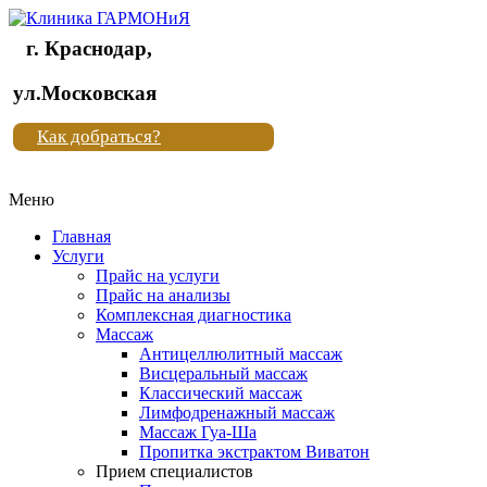
г. Краснодар,
Клиника
ул.Московская
"Новая
Как добраться?
жизнь"
Меню
Клиника
"Новая
Главная
жизнь"
Услуги
Прайс на услуги
Прайс на анализы
Комплексная диагностика
Массаж
Антицеллюлитный массаж
Висцеральный массаж
Классический массаж
Лимфодренажный массаж
Массаж Гуа-Ша
Пропитка экстрактом Виватон
Прием специалистов