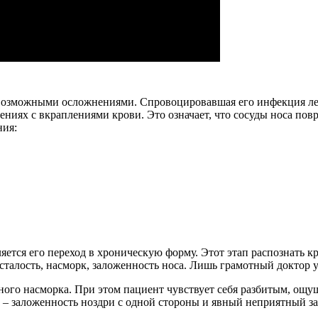
 возможными осложнениями. Спровоцировавшая его инфекция лег
ениях с вкраплениями крови. Это означает, что сосуды носа по
ния:
ется его переход в хроническую форму. Этот этап распознать к
сталость, насморк, заложенность носа. Лишь грамотный доктор 
ого насморка. При этом пациент чувствует себя разбитым, ощущ
 заложенность ноздри с одной стороны и явный неприятный зап