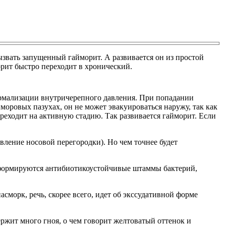
звать запущенный гайморит. А развивается он из простой
орит быстро переходит в хронический.
ормализации внутричерепного давления. При попадании
айморовых пазухах, он не может эвакуироваться наружу, так как
ереходит на активную стадию. Так развивается гайморит. Если
ление носовой перегородки). Но чем точнее будет
, формируются антибиотикоустойчивые штаммы бактерий,
сморк, речь, скорее всего, идет об экссудативной форме
ержит много гноя, о чем говорит желтоватый оттенок и