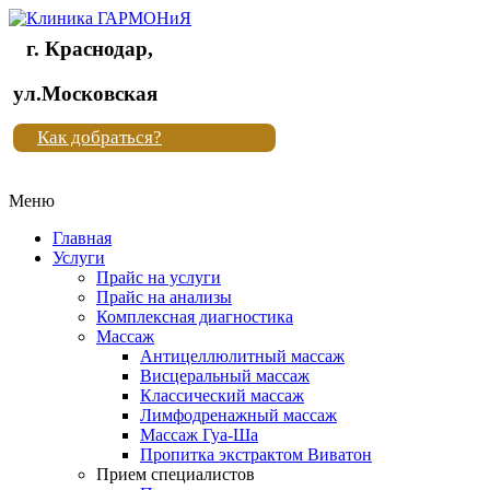
г. Краснодар,
Клиника
ул.Московская
"Новая
Как добраться?
жизнь"
Меню
Клиника
"Новая
Главная
жизнь"
Услуги
Прайс на услуги
Прайс на анализы
Комплексная диагностика
Массаж
Антицеллюлитный массаж
Висцеральный массаж
Классический массаж
Лимфодренажный массаж
Массаж Гуа-Ша
Пропитка экстрактом Виватон
Прием специалистов