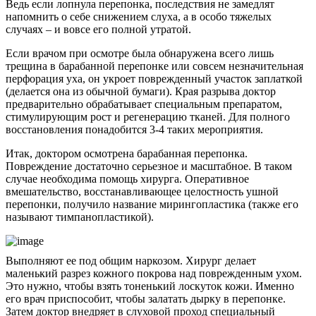
Ведь если лопнула перепонка, последствия не замедлят
напомнить о себе снижением слуха, а в особо тяжелых
случаях – и вовсе его полной утратой.
Если врачом при осмотре была обнаружена всего лишь
трещина в барабанной перепонке или совсем незначительная
перфорация уха, он укроет поврежденный участок заплаткой
(делается она из обычной бумаги). Края разрыва доктор
предварительно обрабатывает специальным препаратом,
стимулирующим рост и регенерацию тканей. Для полного
восстановления понадобится 3-4 таких мероприятия.
Итак, доктором осмотрена барабанная перепонка.
Повреждение достаточно серьезное и масштабное. В таком
случае необходима помощь хирурга. Оперативное
вмешательство, восстанавливающее целостность ушной
перепонки, получило название мирингопластика (также его
называют тимпанопластикой).
Выполняют ее под общим наркозом. Хирург делает
маленький разрез кожного покрова над поврежденным ухом.
Это нужно, чтобы взять тоненький лоскуток кожи. Именно
его врач приспособит, чтобы залатать дырку в перепонке.
Затем доктор внедряет в слуховой проход специальный