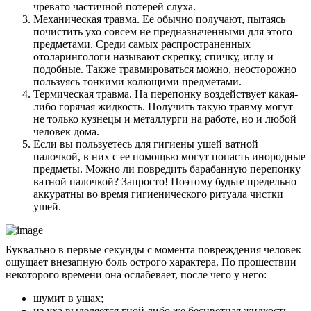
чревато частичной потерей слуха.
Механическая травма. Ее обычно получают, пытаясь
почистить ухо совсем не предназначенными для этого
предметами. Среди самых распространенных
отоларингологи называют скрепку, спичку, иглу и
подобные. Также травмироваться можно, неосторожно
пользуясь тонкими колющими предметами.
Термическая травма. На перепонку воздействует какая-
либо горячая жидкость. Получить такую травму могут
не только кузнецы и металлурги на работе, но и любой
человек дома.
Если вы пользуетесь для гигиены ушей ватной
палочкой, в них с ее помощью могут попасть инородные
предметы. Можно ли повредить барабанную перепонку
ватной палочкой? Запросто! Поэтому будьте предельно
аккуратны во время гигиенического ритуала чистки
ушей.
Буквально в первые секунды с момента повреждения человек
ощущает внезапную боль острого характера. По прошествии
некоторого времени она ослабевает, после чего у него:
шумит в ушах;
из уха выделяется гной либо же бесцветная жидкость