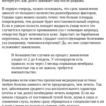
интересует, как долго заживает она после разрыва.
В первую очередь, нужно осознавать, что срок заживления
зависит от большого количества разнообразных факторов.
Однако одно можно сказать точно: чем больше площадь
повреждения, тем дольше будет восстановительный период.
Если в ушную полость попадет жидкость (чаще всего это
случается в процессе промывания уха с помощью шприца),
отверстие будет затягиваться хуже. Зарастает ли барабанная
перепонка, если человек страдает сопутствующими болезнями
уха (например, тимпаносклерозом)? Да, но они существенно
осложняют заживление.
В большинстве случаев на процесс заживления
уходит от 2 до 4 недель. У отохирургов есть
правило: если через 3 месяца порванная мембрана
полностью так и не зажила, требуется
вмешательство.
Наверняка всем известна прописная медицинская истина:
любую болезнь намного легче предупредить, чем лечить. Так
вот, заболевания среднего уха воспалительного характера
(отиты и так далее) необходимо лечить вовремя. Если вы
начали страдать от постоянной тупой боли, шума в ушах и
снижения слуха, нужно сразу обращаться к специалистам и ни
в коем случае не пытаться ставить себе диагноз