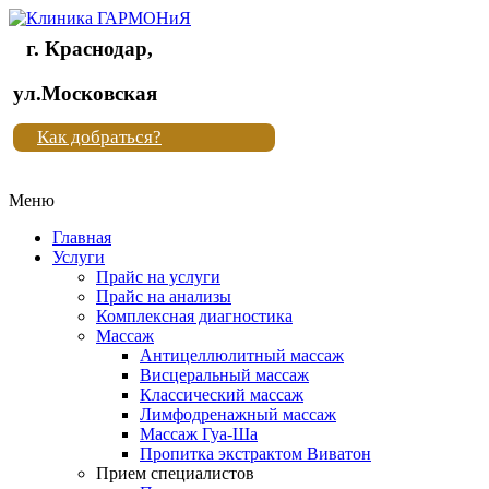
г. Краснодар,
Клиника
ул.Московская
"Новая
Как добраться?
жизнь"
Меню
Клиника
"Новая
Главная
жизнь"
Услуги
Прайс на услуги
Прайс на анализы
Комплексная диагностика
Массаж
Антицеллюлитный массаж
Висцеральный массаж
Классический массаж
Лимфодренажный массаж
Массаж Гуа-Ша
Пропитка экстрактом Виватон
Прием специалистов