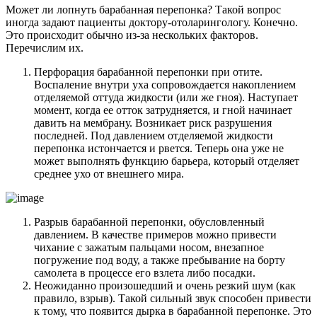
Может ли лопнуть барабанная перепонка? Такой вопрос
иногда задают пациенты доктору-отоларингологу. Конечно.
Это происходит обычно из-за нескольких факторов.
Перечислим их.
Перфорация барабанной перепонки при отите.
Воспаление внутри уха сопровождается накоплением
отделяемой оттуда жидкости (или же гноя). Наступает
момент, когда ее отток затрудняется, и гной начинает
давить на мембрану. Возникает риск разрушения
последней. Под давлением отделяемой жидкости
перепонка истончается и рвется. Теперь она уже не
может выполнять функцию барьера, который отделяет
среднее ухо от внешнего мира.
Разрыв барабанной перепонки, обусловленный
давлением. В качестве примеров можно привести
чихание с зажатым пальцами носом, внезапное
погружение под воду, а также пребывание на борту
самолета в процессе его взлета либо посадки.
Неожиданно произошедший и очень резкий шум (как
правило, взрыв). Такой сильный звук способен привести
к тому, что появится дырка в барабанной перепонке. Это