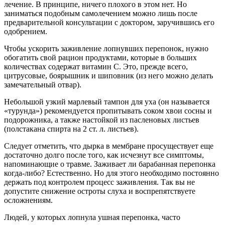
лечение. В принципе, ничего плохого в этом нет. Но
заниматься подобным самолечением можно лишь после
предварительной консультации с доктором, заручившись его
одобрением.
Чтобы ускорить заживление лопнувших перепонок, нужно
обогатить свой рацион продуктами, которые в больших
количествах содержат витамин С. Это, прежде всего,
цитрусовые, боярышник и шиповник (из него можно делать
замечательный отвар).
Небольшой узкий марлевый тампон для уха (он называется
«турунда») рекомендуется пропитывать соком хвои сосны и
подорожника, а также настойкой из пасленовых листьев
(полстакана спирта на 2 ст. л. листьев).
Следует отметить, что дырка в мембране просуществует еще
достаточно долго после того, как исчезнут все симптомы,
напоминающие о травме. Заживает ли барабанная перепонка
когда-либо? Естественно. Но для этого необходимо постоянно
держать под контролем процесс заживления. Так вы не
допустите снижение остроты слуха и воспрепятствуете
осложнениям.
Людей, у которых лопнула ушная перепонка, часто