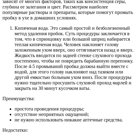
зависят от многих факторов, таких как консистенция серы,
глубина ее залегания и цвет. Рассмотрим наиболее
популярные растворы и препараты, которые помогут промыть
пробку в ухе в домашних условиях.
Кипяченая вода. Это самый простой и безболезненный
метод удаления пробок. Суть процедуры заключается в
том, что в спринцовку или большой шприц набирается
теплая кипяченая вода. Человек наклоняет голову
заложенным ухом вверх, оно оттягивается назад и вверх.
Жидкость вводится по задней стенке слухового прохода
постепенно, чтобы не повредить барабанную перепонку.
После 4-5 промываний пробка должна выйти вместе с
водой, для этого голову наклоняют над тазиком или
другой емкостью больным ухом вниз. После процедуры
нужно тщательно просушить слуховой проход марлей и
закрыть на 30 минут кусочком ваты.
Преимущества:
простота проведения процедуры;
отсутствие неприятных ощущений;
не нужно использовать никакие аптечные средства.
Недостатки: