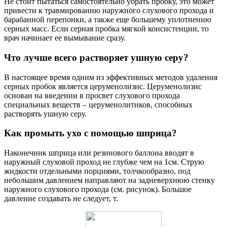
Не стоит пытаться самостоятельно убрать пробку, это может
привести к травмированию наружного слухового прохода и
барабанной перепонки, а также еще большему уплотнению
серных масс. Если серная пробка мягкой консистенции, то
врач начинает ее вымывание сразу.
Что лучше всего растворяет ушную серу?
В настоящее время одним из эффективных методов удаления
серных пробок является церуменолизис. Церуменолизис
основан на введении в просвет слухового прохода
специальных веществ – церуменолитиков, способных
растворять ушную серу.
Как промыть ухо с помощью шприца?
Наконечник шприца или резинового баллона вводят в
наружный слуховой проход не глубже чем на 1см. Струю
жидкости отдельными порциями, толчкообразно, под
небольшим давлением направляют на задневерхнюю стенку
наружного слухового прохода (см. рисунок). Большое
давление создавать не следует, т.