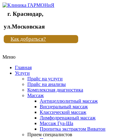
г. Краснодар,
Клиника
ул.Московская
"Новая
Как добраться?
жизнь"
Меню
Клиника
"Новая
Главная
жизнь"
Услуги
Прайс на услуги
Прайс на анализы
Комплексная диагностика
Массаж
Антицеллюлитный массаж
Висцеральный массаж
Классический массаж
Лимфодренажный массаж
Массаж Гуа-Ша
Пропитка экстрактом Виватон
Прием специалистов