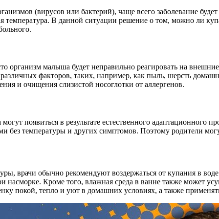
ганизмов (вирусов или бактерий), чаще всего заболевание буд
ая температура. В данной ситуации решение о том, можно ли ку
больного.
сто организм малыша будет неправильно реагировать на внешние
 различных факторов, таких, например, как пыль, шерсть домаш
ения и очищения слизистой носоглотки от аллергенов.
 могут появиться в результате естественного адаптационного п
ьми без температуры и других симптомов. Поэтому родители могу
ры, врачи обычно рекомендуют воздержаться от купания в воде. 
ри насморке. Кроме того, влажная среда в ванне также может у
енку покой, тепло и уют в домашних условиях, а также применят