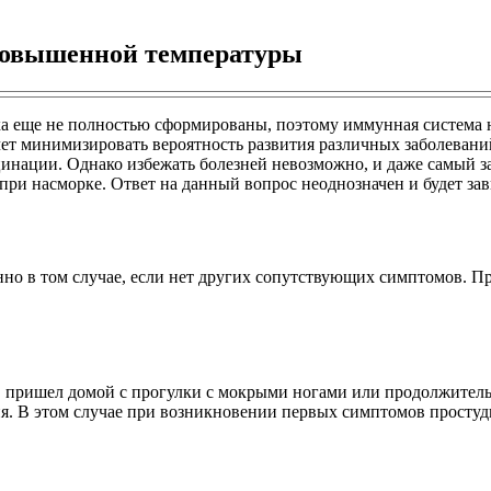
 повышенной температуры
ка еще не полностью сформированы, поэтому иммунная система 
т минимизировать вероятность развития различных заболеваний 
нации. Однако избежать болезней невозможно, и даже самый за
при насморке. Ответ на данный вопрос неоднозначен и будет за
но в том случае, если нет других сопутствующих симптомов. При
де, пришел домой с прогулки с мокрыми ногами или продолжительн
ия. В этом случае при возникновении первых симптомов простуд