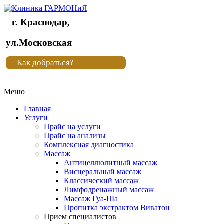
г. Краснодар,
Клиника
ул.Московская
"Новая
Как добраться?
жизнь"
Меню
Клиника
"Новая
Главная
жизнь"
Услуги
Прайс на услуги
Прайс на анализы
Комплексная диагностика
Массаж
Антицеллюлитный массаж
Висцеральный массаж
Классический массаж
Лимфодренажный массаж
Массаж Гуа-Ша
Пропитка экстрактом Виватон
Прием специалистов