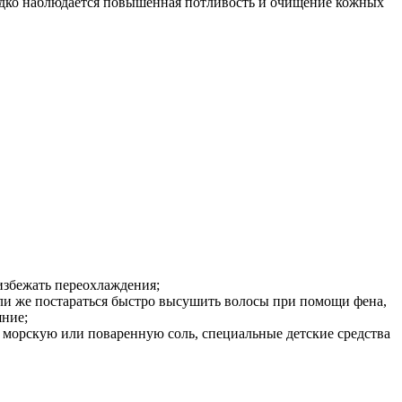
редко наблюдается повышенная потливость и очищение кожных
избежать переохлаждения;
или же постараться быстро высушить волосы при помощи фена,
яние;
 морскую или поваренную соль, специальные детские средства