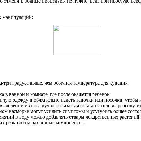
 то отменять водные процедуры не нужно, ведь при простуде не
х манипуляций:
а-три градуса выше, чем обычная температура для купания;
 в ванной и комнате, где после окажется ребенок;
еплую одежду и обязательно надеть тапочки или носочки, чтобы 
 выделений из носа лучше отказаться от мытья головы ребенку, 
ном насморке могут усилить симптомы и усугубить общее состо
риятий в воду можно добавлять отвары лекарственных растений,
ких реакций на различные компоненты.