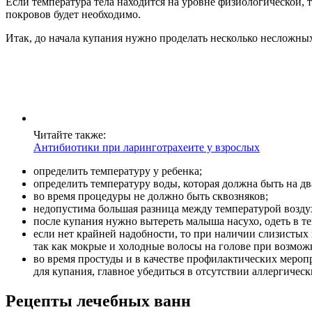
Если температура тела находится на уровне физиологической,
покровов будет необходимо.
Итак, до начала купания нужно проделать несколько несложны
Читайте также:
Антибиотики при ларинготрахеите у взрослых
определить температуру у ребенка;
определить температуру воды, которая должна быть на дв
во время процедуры не должно быть сквозняков;
недопустима большая разница между температурой воздуха
после купания нужно вытереть малыша насухо, одеть в т
если нет крайней надобности, то при наличии слизистых
так как мокрые и холодные волосы на голове при возмож
во время простуды и в качестве профилактических мероп
для купания, главное убедиться в отсутствии аллергичес
Рецепты лечебных ванн