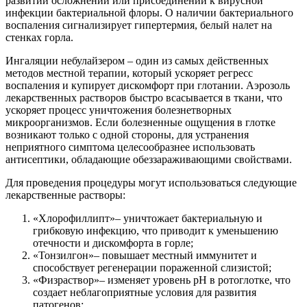
развитии осложнений или присоединении к вирусной
инфекции бактериальной флоры. О наличии бактериального
воспаления сигнализирует гипертермия, белый налет на
стенках горла.
Ингаляции небулайзером – один из самых действенных
методов местной терапии, который ускоряет регресс
воспаления и купирует дискомфорт при глотании. Аэрозоль
лекарственных растворов быстро всасывается в ткани, что
ускоряет процесс уничтожения болезнетворных
микроорганизмов. Если болезненные ощущения в глотке
возникают только с одной стороны, для устранения
неприятного симптома целесообразнее использовать
антисептики, обладающие обеззараживающими свойствами.
Для проведения процедуры могут использоваться следующие
лекарственные растворы:
«Хлорофиллипт»– уничтожает бактериальную и
грибковую инфекцию, что приводит к уменьшению
отечности и дискомфорта в горле;
«Тонзилгон»– повышает местный иммунитет и
способствует регенерации пораженной слизистой;
«Физраствор»– изменяет уровень pH в ротоглотке, что
создает неблагоприятные условия для развития
патогенов;