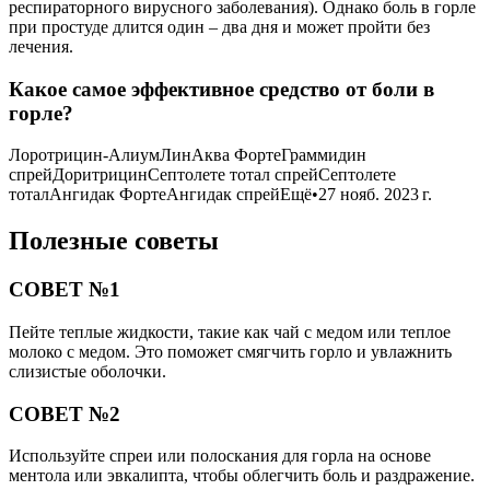
респираторного вирусного заболевания). Однако боль в горле
при простуде длится один – два дня и может пройти без
лечения.
Какое самое эффективное средство от боли в
горле?
Лоротрицин-АлиумЛинАква ФортеГраммидин
спрейДоритрицинСептолете тотал спрейСептолете
тоталАнгидак ФортеАнгидак спрейЕщё•27 нояб. 2023 г.
Полезные советы
СОВЕТ №1
Пейте теплые жидкости, такие как чай с медом или теплое
молоко с медом. Это поможет смягчить горло и увлажнить
слизистые оболочки.
СОВЕТ №2
Используйте спреи или полоскания для горла на основе
ментола или эвкалипта, чтобы облегчить боль и раздражение.