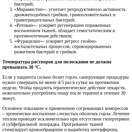
бактерий;
«Мирамистин»– угнетает репродуктивную активность
дрожжеподобных грибков, грамположительных и
грамотрицательных бактерий;
«Ротокан»– ускоряет регенерацию пораженных
воспалением тканей, обладает гемостатическим и
противоотечным действием;
«Фурацилин»– ускоряет регресс гнойно-
воспалительных процессов, спровоцированных
развитием бактерий и грибков.
Температура растворов для полоскания не должна
превышать 38 °C.
Если у пациента сильно болит горло, санирующие процедуры
нужно совершать не менее 4-5 раз в сутки на протяжении
недели. Чтобы продлить терапевтическое действие лекарств,
нежелательно употреблять пищу после терапии в течение 30
минут.
Основное показание к применению согревающих компрессов
– хроническое воспаление слизистых оболочек горла. Лечение
теплом проводят исключительно при отсутствии гипертермии
и субфебрильной лихорадка. Прогревание тканей
стимулирует кровообращение и выработку интерферона,