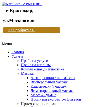
г. Краснодар,
Клиника
ул.Московская
"Новая
Как добраться?
жизнь"
Меню
Клиника
"Новая
Главная
жизнь"
Услуги
Прайс на услуги
Прайс на анализы
Комплексная диагностика
Массаж
Антицеллюлитный массаж
Висцеральный массаж
Классический массаж
Лимфодренажный массаж
Массаж Гуа-Ша
Пропитка экстрактом Виватон
Прием специалистов