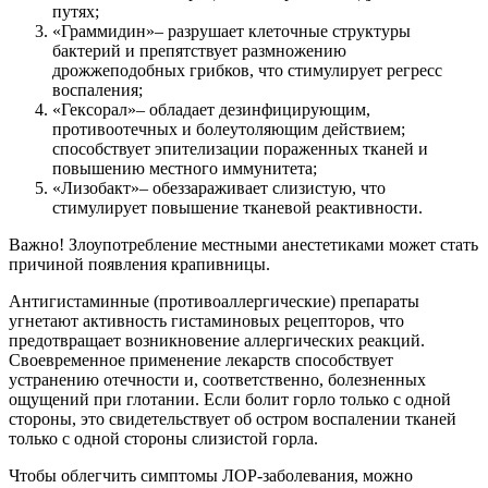
путях;
«Граммидин»– разрушает клеточные структуры
бактерий и препятствует размножению
дрожжеподобных грибков, что стимулирует регресс
воспаления;
«Гексорал»– обладает дезинфицирующим,
противоотечных и болеутоляющим действием;
способствует эпителизации пораженных тканей и
повышению местного иммунитета;
«Лизобакт»– обеззараживает слизистую, что
стимулирует повышение тканевой реактивности.
Важно! Злоупотребление местными анестетиками может стать
причиной появления крапивницы.
Антигистаминные (противоаллергические) препараты
угнетают активность гистаминовых рецепторов, что
предотвращает возникновение аллергических реакций.
Своевременное применение лекарств способствует
устранению отечности и, соответственно, болезненных
ощущений при глотании. Если болит горло только с одной
стороны, это свидетельствует об остром воспалении тканей
только с одной стороны слизистой горла.
Чтобы облегчить симптомы ЛОР-заболевания, можно