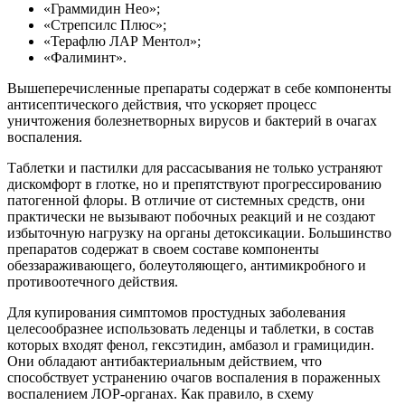
«Граммидин Нео»;
«Стрепсилс Плюс»;
«Терафлю ЛАР Ментол»;
«Фалиминт».
Вышеперечисленные препараты содержат в себе компоненты
антисептического действия, что ускоряет процесс
уничтожения болезнетворных вирусов и бактерий в очагах
воспаления.
Таблетки и пастилки для рассасывания не только устраняют
дискомфорт в глотке, но и препятствуют прогрессированию
патогенной флоры. В отличие от системных средств, они
практически не вызывают побочных реакций и не создают
избыточную нагрузку на органы детоксикации. Большинство
препаратов содержат в своем составе компоненты
обеззараживающего, болеутоляющего, антимикробного и
противоотечного действия.
Для купирования симптомов простудных заболевания
целесообразнее использовать леденцы и таблетки, в состав
которых входят фенол, гексэтидин, амбазол и грамицидин.
Они обладают антибактериальным действием, что
способствует устранению очагов воспаления в пораженных
воспалением ЛОР-органах. Как правило, в схему