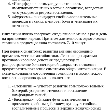
«Интерферон»– стимулирует активность
иммунокомпетентных клеток в организме, вследствие
чего ускоряется регресс воспаления;
«Фурозем»– ликвидирует гнойно-воспалительные
процессы в тканях, купирует боли и уменьшает их
отечность.
Ингаляции нужно совершать ежедневно не менее 3 раз в день
на протяжении недели. При этом длительность одного сеанса
терапии в среднем должна составлять 7-10 минут.
При первых симптомах развития ангины необходимо
применять местные антибиотики. Лечение препаратами
противомикробного действия предупреждает
распространение болезнетворной флоры, что позволяет
предотвратить появление симптомов общей интоксикации. В
схемуконсервативного лечения тонзиллита и хронического
воспаления органов дыхания включают:
«Стопангин»– угнетает развитие грамположительных
бактерий, устраняет отечность и воспаление
лимфоидных тканей;
«Биопарокс»– обладает фунгистатическими и
противомикробным действием; купирует гнойно-
воспалительные процессы в верхних воздухоносных