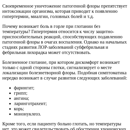
Своевременное уничтожение патогенной флоры препятствует
интоксикации организма, которая приводит к появлению
гипертермии, миалгии, головных болей и т.д.
Почему возникает боль в горле при глотании без
температуры? Гипертермия относится к числу защитно-
приспособительных реакций, способствующих подавлению
патогенной флоры в очагах воспаления. Однако на начальных
стадиях развития ЛОР-заболеваний субфебрильная и
фебрильная лихорадка может отсутствовать.
Болезненное глотание, при котором дискомфорт возникает
только с одной стороны глотки, сигнализирует о месте
локализации болезнетворной флоры. Подобная симптоматика
нередко возникает в случае развития следующих заболеваний:
фарингит;
грипп;
ангина;
ларинготрахеит;
корь;
мононуклеоз.
Кроме того, если пациенту больно глотать, но температуры
нет, это может свидетельствовать об обострении хронических