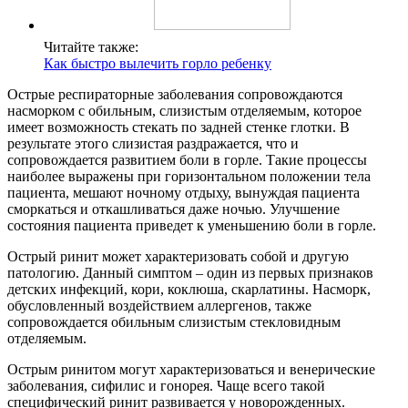
Читайте также:
Как быстро вылечить горло ребенку
Острые респираторные заболевания сопровождаются
насморком с обильным, слизистым отделяемым, которое
имеет возможность стекать по задней стенке глотки. В
результате этого слизистая раздражается, что и
сопровождается развитием боли в горле. Такие процессы
наиболее выражены при горизонтальном положении тела
пациента, мешают ночному отдыху, вынуждая пациента
сморкаться и откашливаться даже ночью. Улучшение
состояния пациента приведет к уменьшению боли в горле.
Острый ринит может характеризовать собой и другую
патологию. Данный симптом – один из первых признаков
детских инфекций, кори, коклюша, скарлатины. Насморк,
обусловленный воздействием аллергенов, также
сопровождается обильным слизистым стекловидным
отделяемым.
Острым ринитом могут характеризоваться и венерические
заболевания, сифилис и гонорея. Чаще всего такой
специфический ринит развивается у новорожденных.