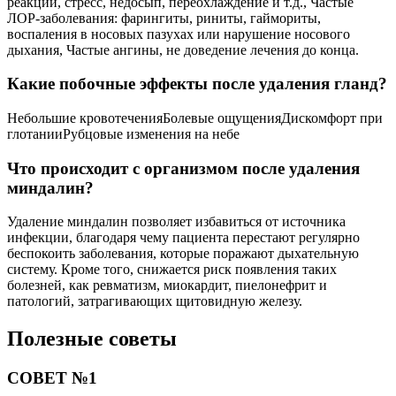
реакции, стресс, недосып, переохлаждение и т.д., Частые
ЛОР-заболевания: фарингиты, риниты, гаймориты,
воспаления в носовых пазухах или нарушение носового
дыхания, Частые ангины, не доведение лечения до конца.
Какие побочные эффекты после удаления гланд?
Небольшие кровотеченияБолевые ощущенияДискомфорт при
глотанииРубцовые изменения на небе
Что происходит с организмом после удаления
миндалин?
Удаление миндалин позволяет избавиться от источника
инфекции, благодаря чему пациента перестают регулярно
беспокоить заболевания, которые поражают дыхательную
систему. Кроме того, снижается риск появления таких
болезней, как ревматизм, миокардит, пиелонефрит и
патологий, затрагивающих щитовидную железу.
Полезные советы
СОВЕТ №1