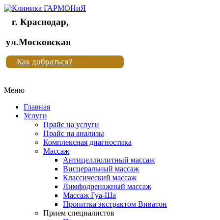
г. Краснодар,
Клиника
ул.Московская
"Новая
Как добраться?
жизнь"
Меню
Клиника
"Новая
Главная
жизнь"
Услуги
Прайс на услуги
Прайс на анализы
Комплексная диагностика
Массаж
Антицеллюлитный массаж
Висцеральный массаж
Классический массаж
Лимфодренажный массаж
Массаж Гуа-Ша
Пропитка экстрактом Виватон
Прием специалистов