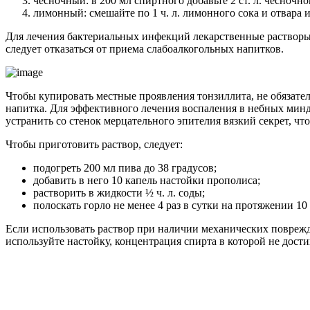
чесночный: в 200 мл спиртного добавьте 2 ст. л. чесночно
лимонный: смешайте по 1 ч. л. лимонного сока и отвара и
Для лечения бактериальных инфекций лекарственные растворы
следует отказаться от приема слабоалкогольных напитков.
Чтобы купировать местные проявления тонзиллита, не обязате
напитка. Для эффективного лечения воспаления в небных минд
устранить со стенок мерцательного эпителия вязкий секрет, ч
Чтобы приготовить раствор, следует:
подогреть 200 мл пива до 38 градусов;
добавить в него 10 капель настойки прополиса;
растворить в жидкости ½ ч. л. соды;
полоскать горло не менее 4 раз в сутки на протяжении 10
Если использовать раствор при наличии механических поврежд
используйте настойку, концентрация спирта в которой не дости