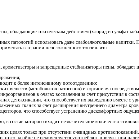
ены, обладающие токсическим действием (хлорид и сульфат кобал
нных патологий использовать даже слабоалкогольные напитки.
применять в терапии неосложненного тонзиллита.
ы, ароматизаторы и запрещенные стабилизаторы пены, обладает 
пряжения;
иводит к более интенсивному потоотделению;
ких веществ (метаболитов патогенов) из организма посредством
икроорганизмов в очагах воспаления за счет присутствия в сост
анах детоксикации, что способствует их выведению вместе с ур
аженных тканях за счет расширения внутреннего диаметра кров
ецепторов, что способствует устранению дискомфортных ощущен
о, в состав которого входит незначительное количество этиловог
ких целях только при отсутствии очевидных противопоказаний.
о этого, крайне не рекомендуется употреблять продукт при нал