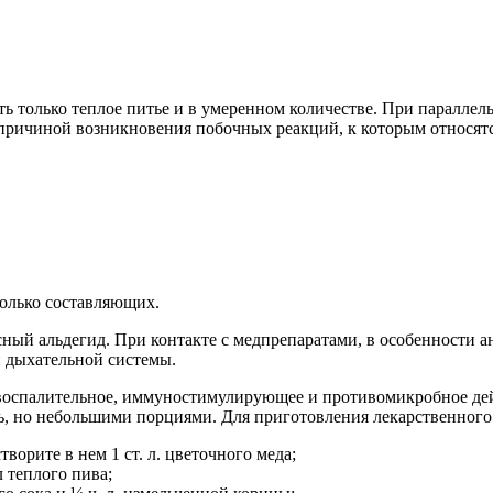
ь только теплое питье и в умеренном количестве. При параллел
 причиной возникновения побочных реакций, к которым относятс
колько составляющих.
ный альдегид. При контакте с медпрепаратами, в особенности а
и дыхательной системы.
воспалительное, иммуностимулирующее и противомикробное дейс
нь, но небольшими порциями. Для приготовления лекарственного
ворите в нем 1 ст. л. цветочного меда;
 теплого пива;