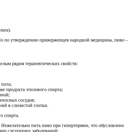
ьта).
 Но по утверждению приверженцев народной медицины, пиво –
целым рядом терапевтических свойств:
 пота;
аве продукта этилового спирта;
иной;
еносных сосудов;
ий в слизистой глотки.
о спирта.
 Нежелательно пить пиво при гипертермии, что обусловлено
ичии следующих заболеваний: