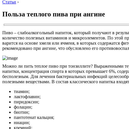
Статьи
›
Польза теплого пива при ангине
Пиво – слабоалкогольный напиток, который получают в результ
количество полезных витаминов и микроэлементов. По этой п
варится на основе хмеля или ячменя, в которых содержатся ф
рекомендовано при ангине, что обусловлено его противовос
Можно ли пить теплое пиво при тонзиллите? Выраженными тера
напитки, концентрация спирта в которых превышает 6%, содер
бесполезным. Для лечения бактериальных инфекций целесообраз
полезными веществами. В состав классического напитка вход
тиамин;
лактофлавин;
пиридоксин;
фолацин;
биотин;
пантотенат кальция;
ниацин;
кремний;