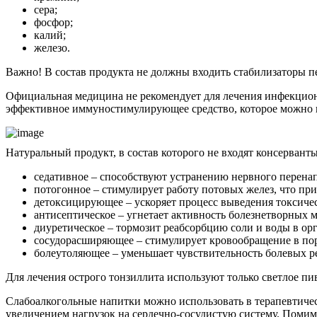
сера;
фосфор;
калий;
железо.
Важно! В состав продукта не должны входить стабилизаторы п
Официальная медицина не рекомендует для лечения инфекцио
эффективное иммуностимулирующее средство, которое можно 
Натуральный продукт, в состав которого не входят консервант
седативное – способствуют устранению нервного перена
потогонное – стимулирует работу потовых желез, что пр
детоксицирующее – ускоряет процесс выведения токсичес
антисептическое – угнетает активность болезнетворных м
диуретическое – тормозит реабсорбцию соли и воды в орг
сосудорасширяющее – стимулирует кровообращение в пор
болеутоляющее – уменьшает чувствительность болевых р
Для лечения острого тонзиллита используют только светлое пив
Слабоалкогольные напитки можно использовать в терапевтичес
увеличением нагрузок на сердечно-сосудистую систему. Помим