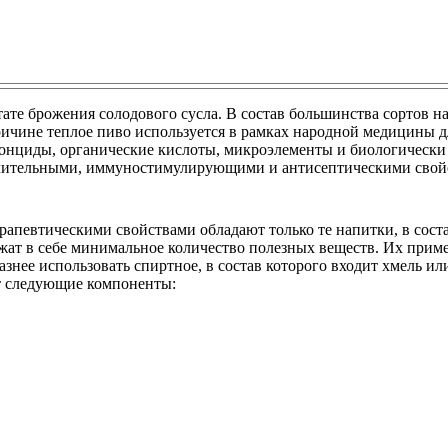
ате брожения солодового сусла. В состав большинства сортов на
ричине теплое пиво используется в рамках народной медицины 
итонциды, органические кислоты, микроэлементы и биологическ
палительными, иммуностимулирующими и антисептическими свой
певтическими свойствами обладают только те напитки, в соста
жат в себе минимальное количество полезных веществ. Их прим
нее использовать спиртное, в состав которого входит хмель ил
ят следующие компоненты: