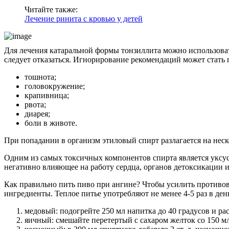
Читайте также:
Лечение ринита с кровью у детей
Для лечения катаральной формы тонзиллита можно использоват
следует отказаться. Игнорирование рекомендаций может стать
тошнота;
головокружение;
крапивница;
рвота;
диарея;
боли в животе.
При попадании в организм этиловый спирт разлагается на нес
Одним из самых токсичных компонентов спирта является уксус
негативно влияющее на работу сердца, органов детоксикации 
Как правильно пить пиво при ангине? Чтобы усилить противо
ингредиенты. Теплое питье употребляют не менее 4-5 раз в де
медовый: подогрейте 250 мл напитка до 40 градусов и раст
яичный: смешайте перетертый с сахаром желток со 150 мл