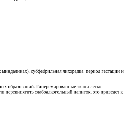
х миндалинах), субфебрильная лихорадка, период гестации и
ных образований. Гиперемированные ткани легко
ли перекипятить слабоалкогольный напиток, это приведет к