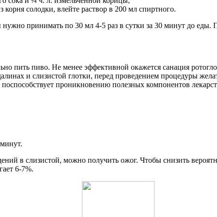
го сока и ¼ ч. л. измельченной корицы;
з корня солодки, влейте раствор в 200 мл спиртного.
 нужно принимать по 30 мл 4-5 раз в сутки за 30 минут до ед
льно пить пиво. Не менее эффективной окажется санация ротогл
алинах и слизистой глотки, перед проведением процедуры жела
то поспособствует проникновению полезных компонентов лекарст
 минут.
ений в слизистой, можно получить ожог. Чтобы снизить вероят
гает 6-7%.