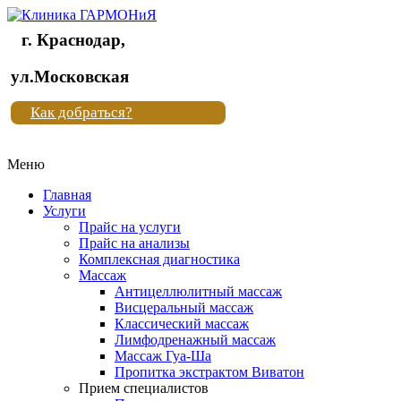
г. Краснодар,
Клиника
ул.Московская
"Новая
Как добраться?
жизнь"
Меню
Клиника
"Новая
Главная
жизнь"
Услуги
Прайс на услуги
Прайс на анализы
Комплексная диагностика
Массаж
Антицеллюлитный массаж
Висцеральный массаж
Классический массаж
Лимфодренажный массаж
Массаж Гуа-Ша
Пропитка экстрактом Виватон
Прием специалистов