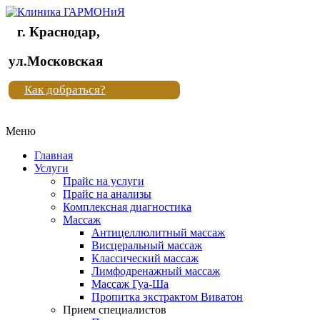
г. Краснодар,
Клиника
ул.Московская
"Новая
Как добраться?
жизнь"
Меню
Клиника
"Новая
Главная
жизнь"
Услуги
Прайс на услуги
Прайс на анализы
Комплексная диагностика
Массаж
Антицеллюлитный массаж
Висцеральный массаж
Классический массаж
Лимфодренажный массаж
Массаж Гуа-Ша
Пропитка экстрактом Виватон
Прием специалистов