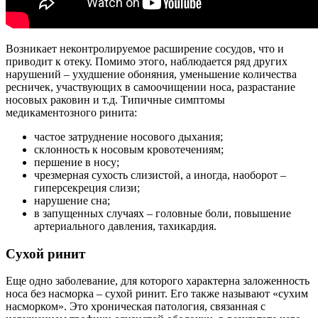
Возникает неконтролируемое расширение сосудов, что и
приводит к отеку. Помимо этого, наблюдается ряд других
нарушений – ухудшение обоняния, уменьшение количества
ресничек, участвующих в самоочищении носа, разрастание
носовых раковин и т.д. Типичные симптомы
медикаментозного ринита:
частое затруднение носового дыхания;
склонность к носовым кровотечениям;
першение в носу;
чрезмерная сухость слизистой, а иногда, наоборот –
гиперсекреция слизи;
нарушение сна;
в запущенных случаях – головные боли, повышение
артериального давления, тахикардия.
Сухой ринит
Еще одно заболевание, для которого характерна заложенность
носа без насморка – сухой ринит. Его также называют «сухим
насморком». Это хроническая патология, связанная с