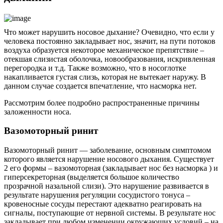
Что может нарушить носовое дыхание? Очевидно, что если у
человека постоянно закладывает нос, значит, на пути потоков
воздуха образуется некоторое механическое препятствие –
отекшая слизистая оболочка, новообразования, искривленная
перегородка и т.д. Также возможно, что в носоглотке
накапливается густая слизь, которая не вытекает наружу. В
данном случае создается впечатление, что насморка нет.
Рассмотрим более подробно распространенные причины
заложенности носа.
Вазомоторный ринит
Вазомоторный ринит — заболевание, основным симптомом
которого является нарушение носового дыхания. Существует
2 его формы – вазомоторная (закладывает нос без насморка ) и
гиперсекреторная (выделяется большое количество
прозрачной назальной слизи). Это нарушение развивается в
результате нарушения регуляции сосудистого тонуса –
кровеносные сосуды перестают адекватно реагировать на
сигналы, поступающие от нервной системы. В результате нос
закладывает при любом изменении окружающих условий – на