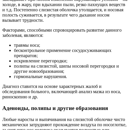
холоде, в жару, при вдыхании пыли, резко пахнущих веществ
и т.д. Постепенно слизистая оболочка утолщается, и носовая
полость суживается, в результате чего дыхание носом
вызывает трудности.
Факторами, способными спровоцировать развитие данного
заболевая, являются:
травмы носа;
бесконтрольное применение сосудосуживающих
препаратов;
искривление перегородки;
полипы на слизистой, шипы носовой перегородки и
другие новообразования;
гормональные нарушения.
Диагноз ставится на основе характерных жалоб и
обследования больного, включающей анализ мазка из носа,
риноскопию и др.
Аденоиды, полипы и другие образования
Любые наросты и выпячивания на слизистой оболочке чисто
механически затрудняют прохождение воздуха по носоглотке,
за счет чего нос человека оказывается полностью или