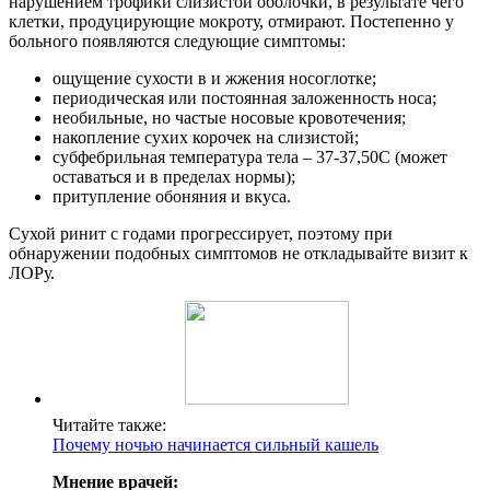
нарушением трофики слизистой оболочки, в результате чего
клетки, продуцирующие мокроту, отмирают. Постепенно у
больного появляются следующие симптомы:
ощущение сухости в и жжения носоглотке;
периодическая или постоянная заложенность носа;
необильные, но частые носовые кровотечения;
накопление сухих корочек на слизистой;
субфебрильная температура тела – 37-37,50С (может
оставаться и в пределах нормы);
притупление обоняния и вкуса.
Сухой ринит с годами прогрессирует, поэтому при
обнаружении подобных симптомов не откладывайте визит к
ЛОРу.
Читайте также:
Почему ночью начинается сильный кашель
Мнение врачей: