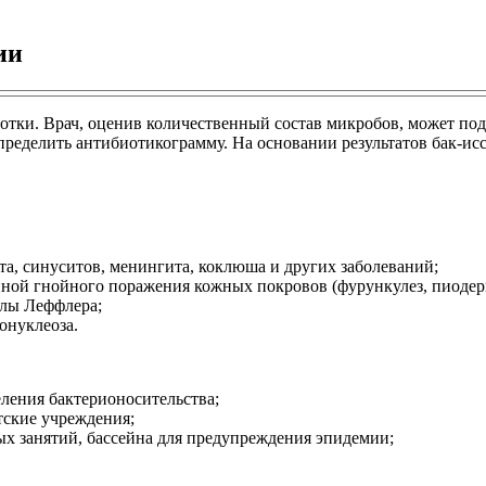
ии
глотки. Врач, оценив количественный состав микробов, может п
определить антибиотикограмму. На основании результатов бак-и
, синуситов, менингита, коклюша и других заболеваний;
иной гнойного поражения кожных покровов (фурункулез, пиодер
ллы Леффлера;
онуклеоза.
ления бактерионосительства;
тские учреждения;
х занятий, бассейна для предупреждения эпидемии;