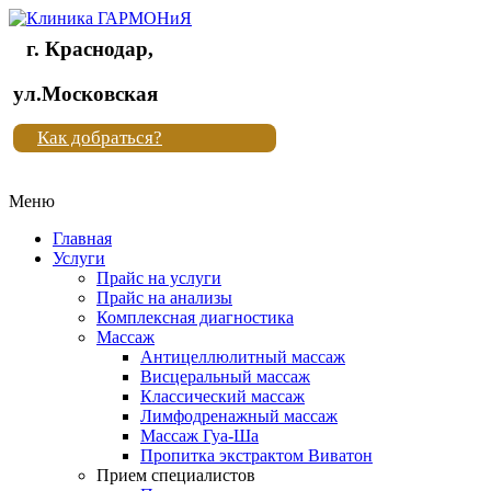
г. Краснодар,
Клиника
ул.Московская
"Новая
Как добраться?
жизнь"
Меню
Клиника
"Новая
Главная
жизнь"
Услуги
Прайс на услуги
Прайс на анализы
Комплексная диагностика
Массаж
Антицеллюлитный массаж
Висцеральный массаж
Классический массаж
Лимфодренажный массаж
Массаж Гуа-Ша
Пропитка экстрактом Виватон
Прием специалистов