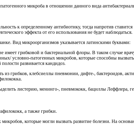
 патогенного микроба в отношении данного вида антибактериаль
льность к определенному антибиотику, тогда напротив ставится 
евтического эффекта от его использования не будет наблюдаться.
бланке. Вид микроорганизмов указывается латинскими буквами:
а не имеет грибковой и бактериальной флоры. В таком случае в
нных/ условно-патогенных микробов, которые способны вызвать
 полости развивается кандидоз.
ь из грибков, клебсиеллы пневмонии, дифте-, бактероидов, ак
филококка.
выделить листерию, менинго-, пневмококк, бациллы Леффлера, г
афилококк, а также грибки.
 микробов, которые могли вызвать развитие болезни. На основан