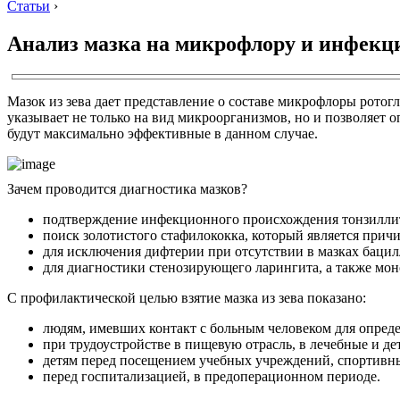
Статьи
›
Анализ мазка на микрофлору и инфекц
Мазок из зева дает представление о составе микрофлоры рото
указывает не только на вид микроорганизмов, но и позволяет 
будут максимально эффективные в данном случае.
Зачем проводится диагностика мазков?
подтверждение инфекционного происхождения тонзиллита
поиск золотистого стафилококка, который является прич
для исключения дифтерии при отсутствии в мазках баци
для диагностики стенозирующего ларингита, а также мон
С профилактической целью взятие мазка из зева показано:
людям, имевших контакт с больным человеком для опреде
при трудоустройстве в пищевую отрасль, в лечебные и де
детям перед посещением учебных учреждений, спортивны
перед госпитализацией, в предоперационном периоде.