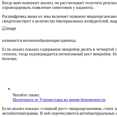
Когда врач назначает анализ, он рассчитывает получить резу
спровоцировать появление симптомов у пациента.
Расшифровка мазка из зева включает название микроорганизмов
свидетельствует о количестве бактериальных возбудителей, в
называется колониеобразующая единица.
Если анализ показал содержание микробов десять в четвертой с
степени, тогда подтверждается интенсивный рост микробов. Н
болезни.
Читайте также:
Молочница от Утрожестана во время беременности
Если анализ показал «сливной рост» микроорганизмов, стоит з
антибиотикограмма. В ней перечисляются антибактериальные с