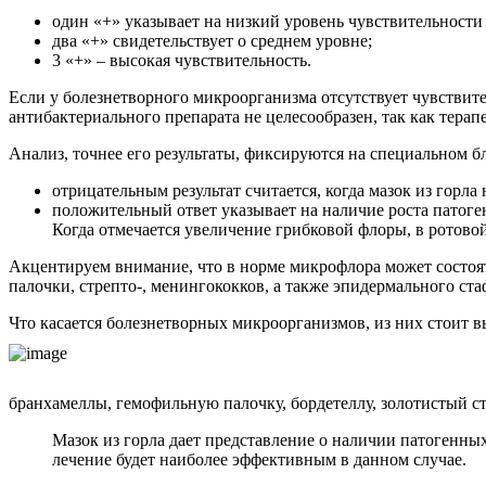
один «+» указывает на низкий уровень чувствительности
два «+» свидетельствует о среднем уровне;
3 «+» – высокая чувствительность.
Если у болезнетворного микроорганизма отсутствует чувствите
антибактериального препарата не целесообразен, так как терап
Анализ, точнее его результаты, фиксируются на специальном 
отрицательным результат считается, когда мазок из горл
положительный ответ указывает на наличие роста патоге
Когда отмечается увеличение грибковой флоры, в ротовой
Акцентируем внимание, что в норме микрофлора может состоят
палочки, стрепто-, менингококков, а также эпидермального ста
Что касается болезнетворных микроорганизмов, из них стоит 
бранхамеллы, гемофильную палочку, бордетеллу, золотистый ст
Мазок из горла дает представление о наличии патогенных
лечение будет наиболее эффективным в данном случае.