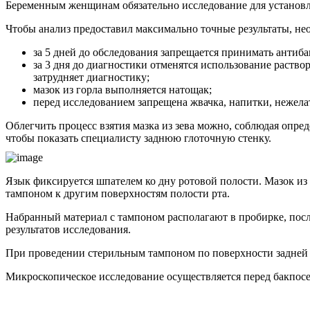
Беременным женщинам обязательно исследование для установле
Чтобы анализ предоставил максимально точные результаты, не
за 5 дней до обследования запрещается принимать антиб
за 3 дня до диагностики отменятся использование раств
затрудняет диагностику;
мазок из горла выполняется натощак;
перед исследованием запрещена жвачка, напитки, нежела
Облегчить процесс взятия мазка из зева можно, соблюдая опре
чтобы показать специалисту заднюю глоточную стенку.
Язык фиксируется шпателем ко дну ротовой полости. Мазок из
тампоном к другим поверхностям полости рта.
Набранный материал с тампоном располагают в пробирке, посл
результатов исследования.
При проведении стерильным тампоном по поверхности задней 
Микроскопическое исследование осуществляется перед бакпосев