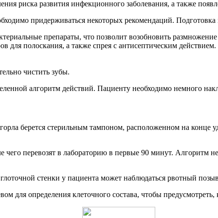
ния риска развития инфекционного заболевания, а также появл
обходимо придерживаться некоторых рекомендаций. Подготовка 
актериальные препараты, что позволит возобновить размножени
оров для полоскания, а также спрея с антисептическим действие
тельно чистить зубы.
деленной алгоритм действий. Пациенту необходимо немного накл
 горла берется стерильным тампоном, расположенном на конце уд
е чего перевозят в лабораторию в первые 90 минут. Алгоритм н
глоточной стенки у пациента может наблюдаться рвотный позыв
ом для определения клеточного состава, чтобы предусмотреть, 