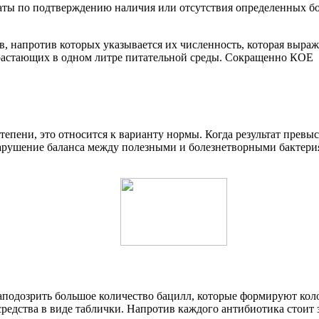
льтаты по подтверждению наличия или отсутствия определенных 
, напротив которых указывается их численность, которая выраж
ырастающих в одном литре питательной среды. Сокращенно КОЕ
тепени, это относится к варианту нормы. Когда результат превыс
арушение баланса между полезными и болезнетворными бактерия
аподозрить большое количество бацилл, которые формируют коло
редства в виде таблички. Напротив каждого антибиотика стоит 