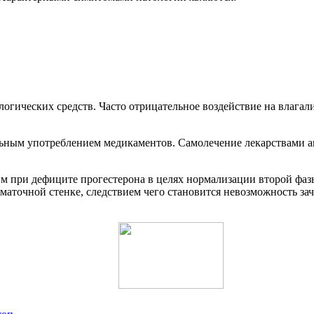
логических средств. Часто отрицательное воздействие на влаг
льным употреблением медикаментов. Самолечение лекарствами 
им при дефиците прогестерона в целях нормализации второй фаз
маточной стенке, следствием чего становится невозможность за