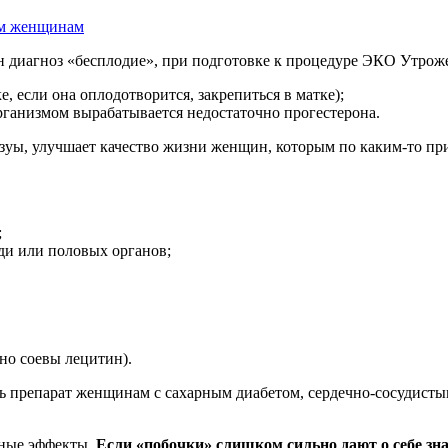
ым женщинам
 диагноз «бесплодие», при подготовке к процедуре ЭКО Утроже
, если она оплодотворится, закрепиться в матке);
организмом вырабатывается недостаточно прогестерона.
зуы, улучшает качество жизни женщин, которым по каким-то пр
;
ди или половых органов;
но соевы лецитин).
ь препарат женщинам с сахарным диабетом, сердечно-сосудисты
чные эффекты.
Если «побочки» слишком сильно дают о себе зна