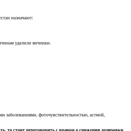
стан назначают:
ичинам удалили яичники.
ми заболеваниями, фоточувствительностью, астмой,
ть, то стоит переговорить с врачом о снижении дозировки.