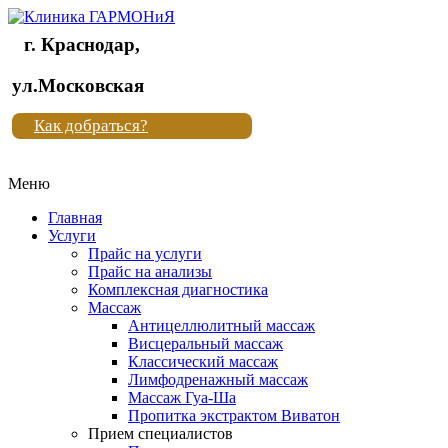
г. Краснодар,
Клиника
ул.Московская
"Новая
Как добраться?
жизнь"
Меню
Клиника
"Новая
Главная
жизнь"
Услуги
Прайс на услуги
Прайс на анализы
Комплексная диагностика
Массаж
Антицеллюлитный массаж
Висцеральный массаж
Классический массаж
Лимфодренажный массаж
Массаж Гуа-Ша
Пропитка экстрактом Виватон
Прием специалистов