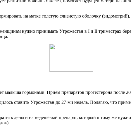
ует развитию молочных желёз, помогает будущей матери накапли
мировать на матке толстую слизистую оболочку (эндометрий), к
женщинам нужно принимать Утрожестан в I и II триместрах бере
нца.
ает малыша гормонами. Прием препаратов прогестерона после 2
одилось ставить Утрожестан до 27-ми недель. Полагаю, что приме
 тратить деньги на недешёвый препарат, который к тому же нужн
док).