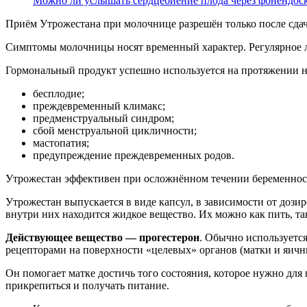
Можно ли услышать сердцебиение плода через фонендос
Приём Утрожестана при молочнице разрешён только после сдач
Симптомы молочницы носят временный характер. Регулярное л
Гормональный продукт успешно используется на протяжении н
бесплодие;
преждевременный климакс;
предменструальный синдром;
сбой менструальной цикличности;
мастопатия;
предупреждение преждевременных родов.
Утрожестан эффективен при осложнённом течении беременнос
Утрожестан выпускается в виде капсул, в зависимости от дози
внутри них находится жидкое вещество. Их можно как пить, та
Действующее вещество — прогестерон
. Обычно используется
рецепторами на поверхности «целевых» органов (матки и яични
Он помогает матке достичь того состояния, которое нужно для
прикрепиться и получать питание.