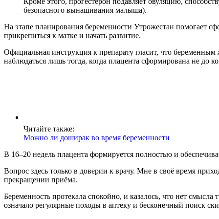
Кроме этого, прогестерон подавляет овуляцию, способств
безопасного вынашивания малыша).
На этапе планирования беременности Утрожестан помогает сфор
прикрепиться к матке и начать развитие.
Официальная инструкция к препарату гласит, что беременным 
наблюдаться лишь тогда, когда плацента сформирована не до ко
Читайте также:
Можно ли доширак во время беременности
В 16–20 недель плацента формируется полностью и обеспечив
Вопрос здесь только в доверии к врачу. Мне в своё время прих
прекращении приёма.
Беременность протекала спокойно, и казалось, что нет смысла
означало регулярные походы в аптеку и бесконечный поиск ски