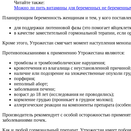
Читайте также:
Можно ли пить витамины для беременных не беременн
Планирующим беременность женщинам и тем, у кого поставлен
для поддержки лютеиновой фазы (это помогает яйцеклетке
в качестве заместительной гормональной терапии, если 
Кроме этого, Утрожестан смягчает момент наступления менопа
Противопоказаниями к применению Утрожестана являются:
тромбозы и тромбоэмболические нарушения;
кровотечения из влагалища с неустановленной причиной
наличие или подозрение на злокачественные опухоли гру
порфирия;
неполный аборт;
заболевания печени;
возраст до 18 лет (исследования не проводились);
кормление грудью (проникает в грудное молоко);
аллергические реакции на компоненты препарата (особен
Производитель рекомендует с особой осторожностью применят
заболеваниями почек.
Как и любой гормональный препарат, Утрожестан имеет побо