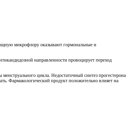
алищную микрофлору оказывают гормональные и
антикандидозной направленности провоцирует переход
ы менструального цикла. Недостаточный синтез прогестерона
чать. Фармакологический продукт положительно влияет на