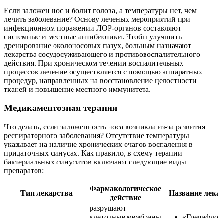
Если заложен нос и болит голова, а температуры нет, чем
лечить заболевание? Основу леченых мероприятий при
инфекционном поражении ЛОР-органов составляют
системные и местные антибиотики. Чтобы улучшить
дренирование околоносовых пазух, больным назначают
лекарства сосудосуживающего и противовоспалительного
действия. При хроническом течении воспалительных
процессов лечение осуществляется с помощью аппаратных
процедур, направленных на восстановление целостности
тканей и повышение местного иммунитета.
Медикаментозная терапия
Что делать, если заложенность носа возникла из-за развития
респираторного заболевания? Отсутствие температуры
указывает на наличие хронических очагов воспаления в
придаточных синусах. Как правило, в схему терапии
бактериальных синуситов включают следующие виды
препаратов:
Фармакологическое
Тип лекарства
Название лек
действие
разрушают
клеточные мембраны
«Грепафл