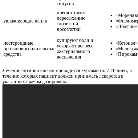
синусов
препятствуют
«Мореназ
пересыханию
увлажняющие капли
«Физиоме
слизистой
«Долфин»
носоглотки
купируют боли и
нестероидные
«Кетонал»
ускоряют регресс
противовоспалительные
«Мелокса
бактериального
средства
«Пирокам
воспаления
Лечение антибиотиками проводится курсами по 7-10 дней, в
течение которых пациент должен принимать лекарства в
указанных врачом дозировках.