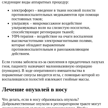
следующие виды аппаратных процедур:
электрофорез – введение в ткани носовой полости
противовоспалительных медикаментов при помощи
постоянных токов;
ультразвук – микромассажное воздействие
ультразвуковых волн на слизистую носоглотки,
способствующее регенерации тканей;
УВЧ-терапия – воздействие на очаги воспаления
высокочастотными электромагнитными полями,
которые обладают выраженным
противовоспалительным и ранозаживляющим
действием.
Если голова заболела из-за скопления в придаточных пазухах
гноя, пациенту назначают малоинвазивную операцию
(пункцию). В ходе оперативного вмешательства в
пораженные синусы вводится игла, с помощью которой из
воспалившихся полостей извлекают гнойные массы.
Лечение опухолей в носу
Что делать, если в носу образовалась опухоль?
Доброкачественные опухоли в респираторном тракте могут