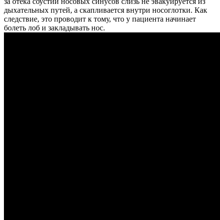
за отека соустий носовых синусов слизь не эвакуируется из
дыхательных путей, а скапливается внутри носоглотки. Как
следствие, это проводит к тому, что у пациента начинает
болеть лоб и закладывать нос.