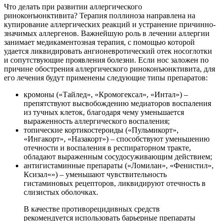
Что делать при развитии аллергического
риноконъюнктивита? Терапия поллиноза направлена на
купирование аллергических реакций и устранение причинно-
значимых аллергенов. Важнейшую роль в лечении аллергии
занимает медикаментозная терапия, с помощью которой
удается ликвидировать ангионевротический отек носоглотки
и сопутствующие проявления болезни. Если нос заложен по
причине обострения аллергического риноконъюнктивита, для
его лечения будут применены следующие типы препаратов:
кромоны («Тайлед», «Кромогексал», «Интал») –
препятствуют высвобождению медиаторов воспаления
из тучных клеток, благодаря чему уменьшается
выраженность аллергического воспаления;
топические кортикостероиды («Пульмикорт»,
«Ингакорт», «Назакорт») – способствуют уменьшению
отечности и воспаления в респираторном тракте,
обладают выраженным сосудосуживающим действием;
антигистаминные препараты («Ломилан», «Фенистил»,
Ксизал«») – уменьшают чувствительность
гистаминовых рецепторов, ликвидируют отечность в
слизистых оболочках.
В качестве противорецидивных средств
рекомендуется использовать барьерные препараты