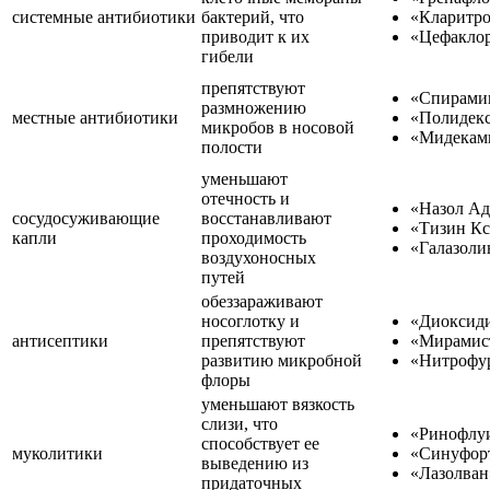
системные антибиотики
бактерий, что
«Кларитр
приводит к их
«Цефакло
гибели
препятствуют
«Спирами
размножению
местные антибиотики
«Полидек
микробов в носовой
«Мидекам
полости
уменьшают
отечность и
«Назол Ад
сосудосуживающие
восстанавливают
«Тизин К
капли
проходимость
«Галазоли
воздухоносных
путей
обеззараживают
носоглотку и
«Диоксид
антисептики
препятствуют
«Мирамис
развитию микробной
«Нитрофу
флоры
уменьшают вязкость
слизи, что
«Ринофлу
способствует ее
муколитики
«Синуфор
выведению из
«Лазолван
придаточных