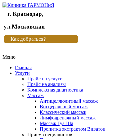
г. Краснодар,
Клиника
ул.Московская
"Новая
Как добраться?
жизнь"
Меню
Клиника
"Новая
Главная
жизнь"
Услуги
Прайс на услуги
Прайс на анализы
Комплексная диагностика
Массаж
Антицеллюлитный массаж
Висцеральный массаж
Классический массаж
Лимфодренажный массаж
Массаж Гуа-Ша
Пропитка экстрактом Виватон
Прием специалистов