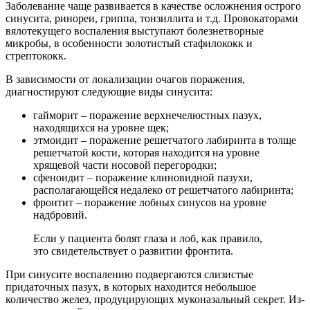
Заболевание чаще развивается в качестве осложнения острого
синусита, ринореи, гриппа, тонзиллита и т.д. Провокаторами
вялотекущего воспаления выступают болезнетворные
микробы, в особенности золотистый стафилококк и
стрептококк.
В зависимости от локализации очагов поражения,
диагностируют следующие виды синусита:
гайморит – поражение верхнечелюстных пазух,
находящихся на уровне щек;
этмоидит – поражение решетчатого лабиринта в толще
решетчатой кости, которая находится на уровне
хрящевой части носовой перегородки;
сфеноидит – поражение клиновидной пазухи,
располагающейся недалеко от решетчатого лабиринта;
фронтит – поражение лобных синусов на уровне
надбровий.
Если у пациента болят глаза и лоб, как правило,
это свидетельствует о развитии фронтита.
При синусите воспалению подвергаются слизистые
придаточных пазух, в которых находится небольшое
количество желез, продуцирующих муконазальный секрет. Из-