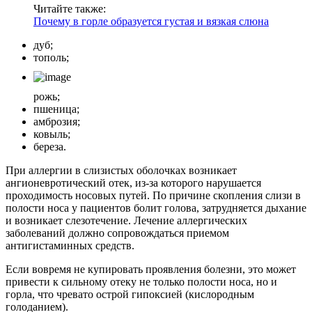
Читайте также:
Почему в горле образуется густая и вязкая слюна
дуб;
тополь;
рожь;
пшеница;
амброзия;
ковыль;
береза.
При аллергии в слизистых оболочках возникает
ангионевротический отек, из-за которого нарушается
проходимость носовых путей. По причине скопления слизи в
полости носа у пациентов болит голова, затрудняется дыхание
и возникает слезотечение. Лечение аллергических
заболеваний должно сопровождаться приемом
антигистаминных средств.
Если вовремя не купировать проявления болезни, это может
привести к сильному отеку не только полости носа, но и
горла, что чревато острой гипоксией (кислородным
голоданием).