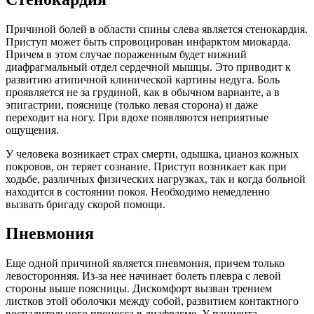
Причиной болей в области спины слева является стенокардия.
Приступ может быть спровоцирован инфарктом миокарда.
Причем в этом случае пораженным будет нижний
диафрагмальный отдел сердечной мышцы. Это приводит к
развитию атипичной клинической картины недуга. Боль
проявляется не за грудиной, как в обычном варианте, а в
эпигастрии, пояснице (только левая сторона) и даже
переходит на ногу. При вдохе появляются неприятные
ощущения.
У человека возникает страх смерти, одышка, цианоз кожных
покровов, он теряет сознание. Приступ возникает как при
ходьбе, различных физических нагрузках, так и когда больной
находится в состоянии покоя. Необходимо немедленно
вызвать бригаду скорой помощи.
Пневмония
Еще одной причиной является пневмония, причем только
левосторонняя. Из-за нее начинает болеть плевра с левой
стороны выше поясницы. Дискомфорт вызван трением
листков этой оболочки между собой, развитием контактного
воспалительного процесса в диафрагме. У пациента