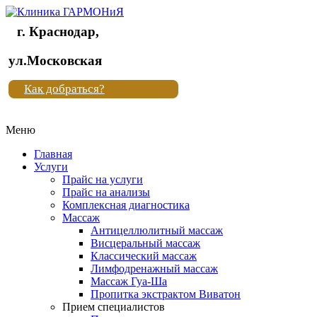
г. Краснодар,
Клиника
ул.Московская
"Новая
Как добраться?
жизнь"
Меню
Клиника
"Новая
Главная
жизнь"
Услуги
Прайс на услуги
Прайс на анализы
Комплексная диагностика
Массаж
Антицеллюлитный массаж
Висцеральный массаж
Классический массаж
Лимфодренажный массаж
Массаж Гуа-Ша
Пропитка экстрактом Виватон
Прием специалистов