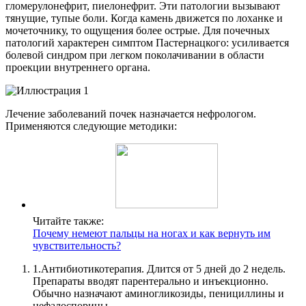
гломерулонефрит, пиелонефрит. Эти патологии вызывают
тянущие, тупые боли. Когда камень движется по лоханке и
мочеточнику, то ощущения более острые. Для почечных
патологий характерен симптом Пастернацкого: усиливается
болевой синдром при легком поколачивании в области
проекции внутреннего органа.
Лечение заболеваний почек назначается нефрологом.
Применяются следующие методики:
Читайте также:
Почему немеют пальцы на ногах и как вернуть им
чувствительность?
1.
Антибиотикотерапия. Длится от 5 дней до 2 недель.
Препараты вводят парентерально и инъекционно.
Обычно назначают аминогликозиды, пенициллины и
цефалоспорины.