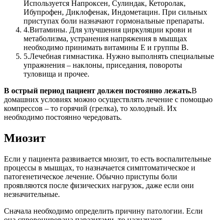
Используется Напроксен, Сулиндак, Кеторолак,
Ибупрофен, Диклофенак, Индометацин. При сильных
приступах боли назначают гормональные препараты.
4.
Витамины. Для улучшения циркуляции крови и
метаболизма, устранения напряжения в мышцах
необходимо принимать витамины Е и группы В.
5.
Лечебная гимнастика. Нужно выполнять специальные
упражнения – наклоны, приседания, повороты
туловища и прочее.
В острый период пациент должен постоянно лежать.
В
домашних условиях можно осуществлять лечение с помощью
компрессов – то горячий (грелка), то холодный. Их
необходимо постоянно чередовать.
Миозит
Если у пациента развивается миозит, то есть воспалительные
процессы в мышцах, то назначается симптоматическое и
патогенетическое лечение. Обычно приступы боли
проявляются после физических нагрузок, даже если они
незначительные.
Сначала необходимо определить причину патологии. Если
она спровоцирована паразитами, то назначают