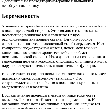
Дополнительно проводят физиотерапию и выполняют
лечебную гимнастику.
Беременность
У женщин во время беременности тоже могут возникать боли
в пояснице с левой стороны. Это связано с тем, что матка
постепенно увеличивается и сдавливает рядом
расположенные внутренние органы. Внутриутробное
давление повышается, позвоночный столб нагружается. Из-за
компрессии поджелудочной железы, почек, мочеточника,
кишечника появляются хронические боли в области
поясницы с левой стороны. Из-за давления на позвоночник и
защемления нервных корешков, отходящих от спинного мозга,
нарушается чувствительность и двигательные функции.
В более тяжелых случаях повышается тонус матки, что может
привести к самопроизвольному выкидышу. Это
сопровождается сильной болью в пояснице и кровяными
выделениями из влагалища.
Воспалительные процессы в левом яичнике тоже могут
вызывать боль в нижней части спины, промежности. Из
влагалища появляются атипичные выделения, нарушается
менструальный цикл, повышается температура тела.