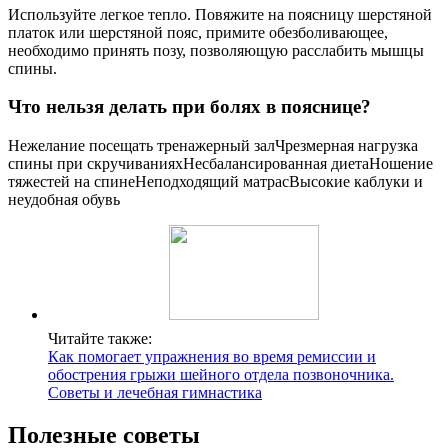
Используйте легкое тепло. Повяжите на поясницу шерстяной
платок или шерстяной пояс, примите обезболивающее,
необходимо принять позу, позволяющую расслабить мышцы
спины.
Что нельзя делать при болях в пояснице?
Нежелание посещать тренажерный залЧрезмерная нагрузка
спины при скручиванияхНесбалансированная диетаНошение
тяжестей на спинеНеподходящий матрасВысокие каблуки и
неудобная обувь
Читайте также:
Как помогает упражнения во время ремиссии и
обострения грыжи шейного отдела позвоночника.
Советы и лечебная гимнастика
Полезные советы