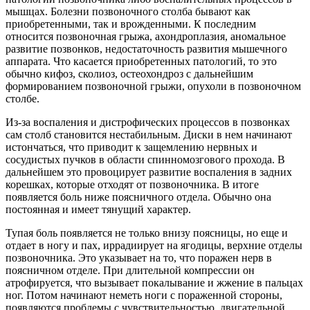
мышцах. Болезни позвоночного столба бывают как
приобретенными, так и врожденными. К последним
относится позвоночная грыжа, ахондроплазия, аномальное
развитие позвонков, недостаточность развития мышечного
аппарата. Что касается приобретенных патологий, то это
обычно кифоз, сколиоз, остеохондроз с дальнейшим
формированием позвоночной грыжи, опухоли в позвоночном
столбе.
Из-за воспаления и дистрофических процессов в позвонках
сам столб становится нестабильным. Диски в нем начинают
истончаться, что приводит к защемлению нервных и
сосудистых пучков в области спинномозгового прохода. В
дальнейшем это провоцирует развитие воспаления в задних
корешках, которые отходят от позвоночника. В итоге
появляется боль ниже поясничного отдела. Обычно она
постоянная и имеет тянущий характер.
Тупая боль появляется не только внизу поясницы, но еще и
отдает в ногу и пах, иррадиирует на ягодицы, верхние отделы
позвоночника. Это указывает на то, что поражен нерв в
поясничном отделе. При длительной компрессии он
атрофируется, что вызывает покалывание и жжение в пальцах
ног. Потом начинают неметь ноги с пораженной стороны,
появляются проблемы с чувствительностью, двигательной