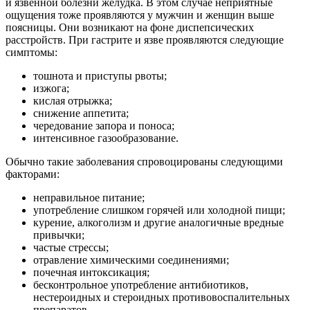
и язвенной болезни желудка. В этом случае неприятные
ощущения тоже проявляются у мужчин и женщин выше
поясницы. Они возникают на фоне диспепсических
расстройств.
При гастрите и язве проявляются следующие
симптомы:
тошнота и приступы рвоты;
изжога;
кислая отрыжка;
снижение аппетита;
чередование запора и поноса;
интенсивное газообразование.
Обычно такие заболевания спровоцированы следующими
факторами:
неправильное питание;
употребление слишком горячей или холодной пищи;
курение, алкоголизм и другие аналогичные вредные
привычки;
частые стрессы;
отравление химическими соединениями;
почечная интоксикация;
бесконтрольное употребление антибиотиков,
нестероидных и стероидных противовоспалительных
препаратов.