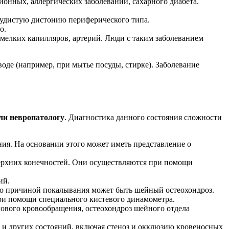
онных, аллергических заболеваний, сахарного диабета.
осудистую дистонию периферического типа.
о.
мелких капилляров, артерий. Люди с таким заболеванием
оде (например, при мытье посуды, стирке). Заболевание
или невропатологу
. Диагностика данного состояния сложности
ния. На основании этого может иметь представление о
ерхних конечностей. Они осуществляются при помощи
ий.
сто причиной покалывания может быть шейный остеохондроз.
и помощи специального кистевого динамометра.
ового кровообращения, остеохондроз шейного отдела
 и других состояний, включая стеноз и окклюзию кровеносных