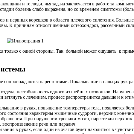
ковщики и те люди, чья задача заключается в работе за компью
й стадии болезнь слабо выражена, но со временем симптомы (боль
в и нервных корешков в области плечевого сплетения. Больные 
ловы. К причинам относят шейный остеохондроз, рассеянный скл
только с одной стороны. Так, больной может ощущать, к пример
системы
ые сопровождаются парестезиями.
Покалывание в пальцах рук ра
отдела, нестабильность одного из шейных позвонков. Нарушена 
затянуть с лечением, процесс распространится дальше и к этим
лывание в руках, повышение температуры тела, появляется боль
ого состояния характерны мышечные судороги, верхних конечнос
обращения. При нарушении трофики мозга, парестезии верхних 
х, воспроизведение речи или паралич.
вания в руках, если один из очагов будет находиться в чувствит