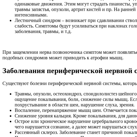
одинаковые движения. Этим могут страдать пианисты, упа
травмы запястья, опухоли, артрит кистей и пр. На ранне
интенсивными.
Лестничный синдром – возникает при сдавливании стволо
слабость. Симптомы будут усиливаться при наклонах го
заболевания, травмы, и т.д.
При защемлении нерва позвоночника симптом может появляться 
подобных синдромов может приводить к атрофии мышц.
Заболевания периферической нервной 
Существуют болезни периферической нервной системы, котор
Травмы, опухоли, остеохондроз, спондилолистез шейного 
ощущение покалывания, боли, снижение силы мышц. Если 
похрустывание в области шеи, нарушение слуха, зрения.
Воспаление, перенапряжение мышц шеи. Отмечается пока
Снижение уровня кальция. Кроме покалывания, для данн
Острое или хроническое нарушение церебрального крово
чего нарушается сознание, а далее может нарушаться слу
Рассеянный склероз. Заболевание станет причиной покалы