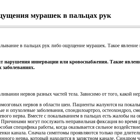
ущения мурашек в пальцах рук
калывание в пальцах рук либо ощущение мурашек. Такое явление
ат нарушения иннервации или кровоснабжения. Такие явлени
 заболеваниях.
ливании нервов разных частей тела.
Зависимо от того, какой н
мозговых нервов в области шеи. Пациенты жалуются на покалы
 и опухолевые заболевания, спондилоартроз, остеохондроз, см
вого нерва. Вместе с покалыванием в пальцах есть жалобы на он
. Причинами могут послужить неправильная фиксация во время р
собая специфика работы, когда оказывается сильное воздействи
стенки канала. Сначала симптомы проявляются только при длитель
инного нерва, который находится в запястном канале. Синдром 