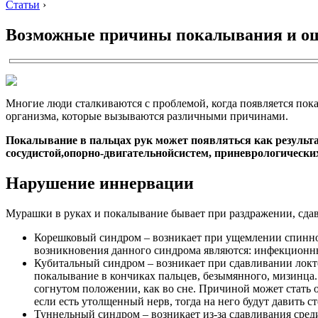
Статьи
›
Возможные причины покалывания и ощ
Многие люди сталкиваются с проблемой, когда появляется по
организма, которые вызываются различными причинами.
Покалывание в пальцах рук может появляться как результ
сосудистой,
опорно-двигательной
систем, при
неврологических
Нарушение иннервации
Мурашки в руках и покалывание бывает при раздражении, сдав
Корешковый синдром – возникает при ущемлении спинно
возникновения данного синдрома являются: инфекционные
Кубитальный синдром – возникает при сдавливании локте
покалывание в кончиках пальцев, безымянного, мизинца
согнутом положении, как во сне. Причиной может стать о
если есть утолщенный нерв, тогда на него будут давить 
Туннельный синдром – возникает из-за сдавливания сред