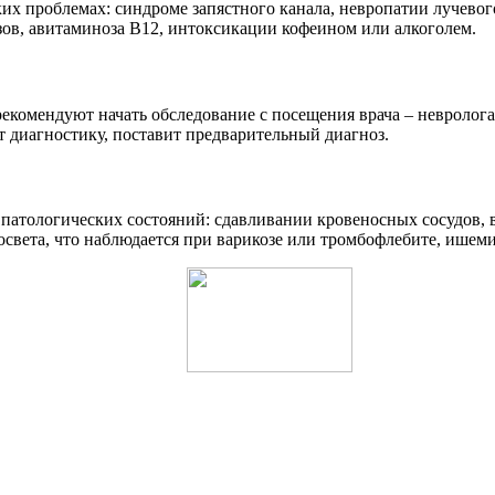
их проблемах: синдроме запястного канала, невропатии лучево
ов, авитаминоза В12, интоксикации кофеином или алкоголем.
екомендуют начать обследование с посещения врача – невролога
т диагностику, поставит предварительный диагноз.
 патологических состояний: сдавливании кровеносных сосудов,
освета, что наблюдается при варикозе или тромбофлебите, ишеми