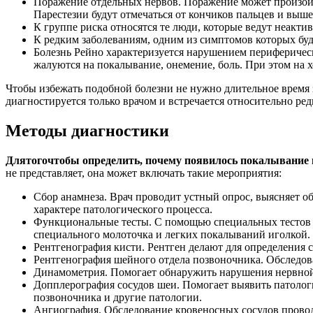
Поражение отдельных нервов. Поражение может произойти
Парестезии будут отмечаться от кончиков пальцев и выше
К группе риска относятся те люди, которые ведут неакт
К редким заболеваниям, одним из симптомов которых буд
Болезнь Рейно характеризуется нарушением периферичес
жалуются на покалывание, онемение, боль. При этом на х
Чтобы избежать подобной болезни не нужно длительное время з
диагностируется только врачом и встречается относительно ред
Методы диагностики
Для
того
чтобы определить, почему появилось покалывание 
не представляет, она может включать такие мероприятия:
Сбор анамнеза. Врач проводит устный опрос, выясняет об
характере патологического процесса.
Функциональные тесты. С помощью специальных тестов 
специального молоточка и легких покалываний иголкой.
Рентгенография кисти. Рентген делают для определения 
Рентгенография шейного отдела позвоночника. Обследова
Динамометрия. Помогает обнаружить нарушения нервной
Допплерография сосудов шеи. Помогает выявить патолог
позвоночника и другие патологии.
Ангиография. Обследование кровеносных сосудов провод