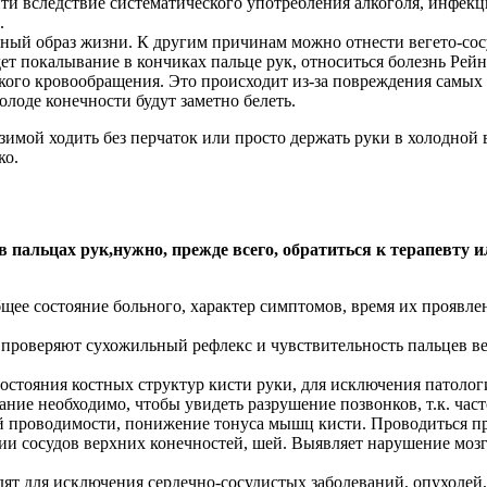
 вследствие систематического употребления алкоголя, инфекци
.
ивный образ жизни. К другим причинам можно отнести вегето-с
ет покалывание в кончиках пальце рук, относиться болезнь Рейн
кого кровообращения. Это происходит из-за повреждения самых 
олоде конечности будут заметно белеть.
имой ходить без перчаток или просто держать руки в холодной в
ко.
в пальцах рук,
нужно, прежде всего, обратиться к терапевту 
щее состояние больного, характер симптомов, время их проявле
проверяют сухожильный рефлекс и чувствительность пальцев в
состояния костных структур кисти руки, для исключения патолог
ние необходимо, чтобы увидеть разрушение позвонков, т.к. ча
 проводимости, понижение тонуса мышц кисти. Проводиться пр
ии сосудов верхних конечностей, шей. Выявляет нарушение мозг
ят для исключения сердечно-сосудистых заболеваний, опухолей,