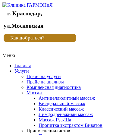
г. Краснодар,
Клиника
ул.Московская
"Новая
Как добраться?
жизнь"
Меню
Клиника
"Новая
Главная
жизнь"
Услуги
Прайс на услуги
Прайс на анализы
Комплексная диагностика
Массаж
Антицеллюлитный массаж
Висцеральный массаж
Классический массаж
Лимфодренажный массаж
Массаж Гуа-Ша
Пропитка экстрактом Виватон
Прием специалистов