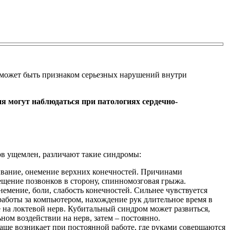
 может быть признаком серьезных нарушений внутри
я могут наблюдаться при патологиях сердечно-
ерв ущемлен, различают такие синдромы:
вание, онемение верхних конечностей. Причинами
ещение позвонков в сторону, спинномозговая грыжа.
емение, боли, слабость конечностей. Сильнее чувствуется
аботы за компьютером, нахождение рук длительное время в
е на локтевой нерв. Кубитальный синдром может развиться,
ном воздействии на нерв, затем – постоянно.
чаще возникает при постоянной работе, где руками совершаются