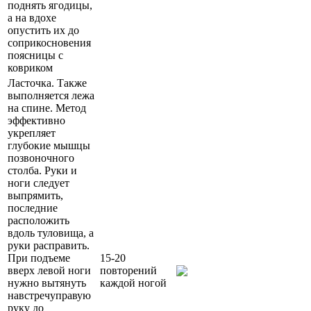
поднять ягодицы,
а на вдохе
опустить их до
соприкосновения
поясницы с
ковриком
Ласточка. Также
выполняется лежа
на спине. Метод
эффективно
укрепляет
глубокие мышцы
позвоночного
столба. Руки и
ноги следует
выпрямить,
последние
расположить
вдоль туловища, а
руки расправить.
При подъеме
15-20
вверх левой ноги
повторений
нужно вытянуть
каждой ногой
навстречуправую
руку до