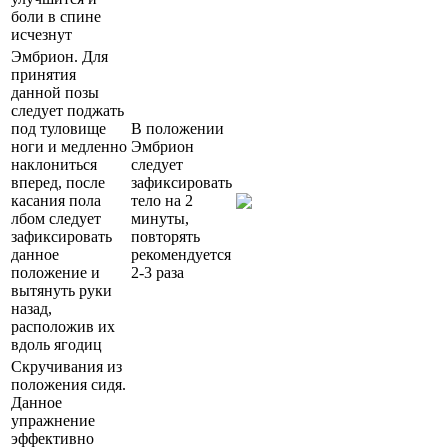
боли в спине
исчезнут
Эмбрион. Для
принятия
данной позы
следует поджать
под туловище
В положении
ноги и медленно
Эмбрион
наклониться
следует
вперед, после
зафиксировать
касания пола
тело на 2
лбом следует
минуты,
зафиксировать
повторять
данное
рекомендуется
положение и
2-3 раза
вытянуть руки
назад,
расположив их
вдоль ягодиц
Скручивания из
положения сидя.
Данное
упражнение
эффективно