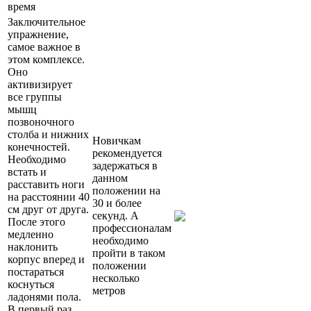
время
Заключительное
упражнение,
самое важное в
этом комплексе.
Оно
активизирует
все группы
мышц
позвоночного
столба и нижних
Новичкам
конечностей.
рекомендуется
Необходимо
задержаться в
встать и
данном
расставить ноги
положении на
на расстоянии 40
30 и более
см друг от друга.
секунд. А
После этого
профессионалам
медленно
необходимо
наклонить
пройти в таком
корпус вперед и
положении
постараться
несколько
коснуться
метров
ладонями пола.
В первый раз