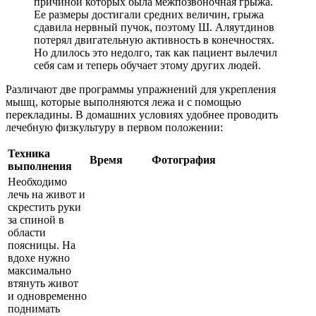
причиной которых была межпозвоночная грыжа.
Ее размеры достигали средних величин, грыжа
сдавила нервный пучок, поэтому Ш. Аляутдинов
потерял двигательную активность в конечностях.
Но длилось это недолго, так как пациент вылечил
себя сам и теперь обучает этому других людей.
Различают две программы упражнений для укрепления
мышц, которые выполняются лежа и с помощью
перекладины. В домашних условиях удобнее проводить
лечебную физкультуру в первом положении:
Техника
Время
Фотография
выполнения
Необходимо
лечь на живот и
скрестить руки
за спиной в
области
поясницы. На
вдохе нужно
максимально
втянуть живот
и одновременно
поднимать