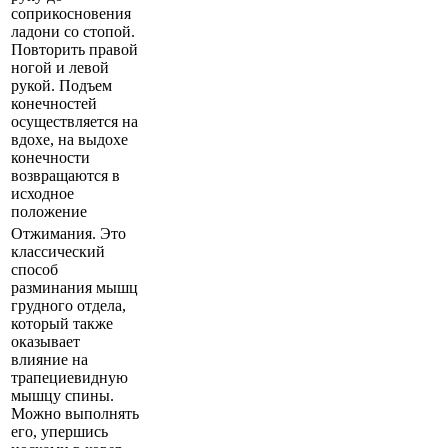
соприкосновения
ладони со стопой.
Повторить правой
ногой и левой
рукой. Подъем
конечностей
осуществляется на
вдохе, на выдохе
конечности
возвращаются в
исходное
положение
Отжимания. Это
классический
способ
разминания мышц
грудного отдела,
который также
оказывает
влияние на
трапециевидную
мышцу спины.
Можно выполнять
его, упершись