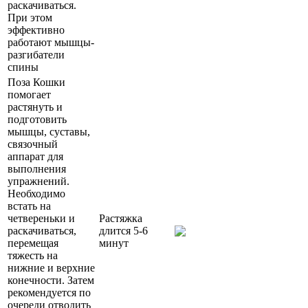
раскачиваться.
При этом
эффективно
работают мышцы-
разгибатели
спины
Поза Кошки
помогает
растянуть и
подготовить
мышцы, суставы,
связочный
аппарат для
выполнения
упражнений.
Необходимо
встать на
четвереньки и
Растяжка
раскачиваться,
длится 5-6
перемещая
минут
тяжесть на
нижние и верхние
конечности. Затем
рекомендуется по
очереди отводить