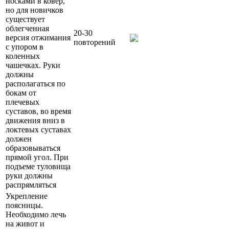
носками в ковер,
но для новичков
существует
облегченная
20-30
версия отжимания
повторений
с упором в
коленных
чашечках. Руки
должны
располагаться по
бокам от
плечевых
суставов, во время
движения вниз в
локтевых суставах
должен
образовываться
прямой угол. При
подъеме туловища
руки должны
распрямляться
Укрепление
поясницы.
Необходимо лечь
на живот и