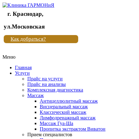
г. Краснодар,
Клиника
ул.Московская
"Новая
Как добраться?
жизнь"
Меню
Клиника
"Новая
Главная
жизнь"
Услуги
Прайс на услуги
Прайс на анализы
Комплексная диагностика
Массаж
Антицеллюлитный массаж
Висцеральный массаж
Классический массаж
Лимфодренажный массаж
Массаж Гуа-Ша
Пропитка экстрактом Виватон
Прием специалистов