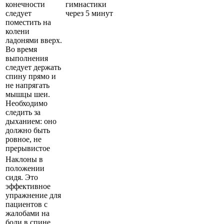
конечности
гимнастики
следует
через 5 минут
поместить на
колени
ладонями вверх.
Во время
выполнения
следует держать
спину прямо и
не напрягать
мышцы шеи.
Необходимо
следить за
дыханием: оно
должно быть
ровное, не
прерывистое
Наклоны в
положении
сидя. Это
эффективное
упражнение для
пациентов с
жалобами на
боли в спине,