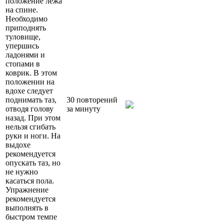
положение лежа
на спине.
Необходимо
приподнять
туловище,
упершись
ладонями и
стопами в
коврик. В этом
положении на
вдохе следует
поднимать таз,
30 повторений
отводя голову
за минуту
назад. При этом
нельзя сгибать
руки и ноги. На
выдохе
рекомендуется
опускать таз, но
не нужно
касаться пола.
Упражнение
рекомендуется
выполнять в
быстром темпе