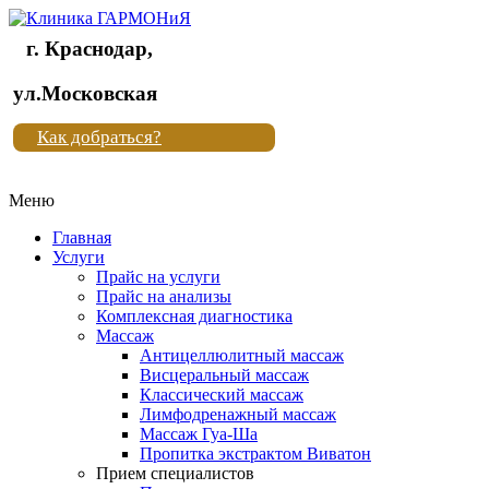
г. Краснодар,
Клиника
ул.Московская
"Новая
Как добраться?
жизнь"
Меню
Клиника
"Новая
Главная
жизнь"
Услуги
Прайс на услуги
Прайс на анализы
Комплексная диагностика
Массаж
Антицеллюлитный массаж
Висцеральный массаж
Классический массаж
Лимфодренажный массаж
Массаж Гуа-Ша
Пропитка экстрактом Виватон
Прием специалистов