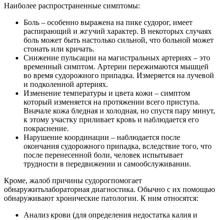
Наиболее распространенные симптомы:
Боль – особенно выражена на пике судорог, имеет
распирающий и жгучий характер. В некоторых случаях
боль может быть настолько сильной, что больной может
стонать или кричать.
Снижение пульсации на магистральных артериях – это
временный симптом. Артерии пережимаются мышцей
во время судорожного припадка. Измеряется на лучевой
и подколенной артериях.
Изменение температуры и цвета кожи – симптом
который изменяется на протяжении всего приступа.
Вначале кожа бледная и холодная, но спустя пару минут,
к этому участку приливает кровь и наблюдается его
покраснение.
Нарушение координации – наблюдается после
окончания судорожного припадка, вследствие того, что
после перенесенной боли, человек испытывает
трудности в передвижении и самообслуживании.
Кроме, жалоб причины судорог
помогает
обнаружить
лабораторная диагностика. Обычно с их помощью
обнаруживают хронические патологии. К ним относятся:
Анализ крови (для определения недостатка калия и