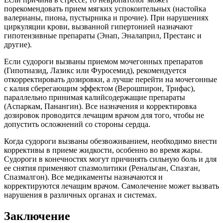
порекомендовать прием мягких успокоительных (настойка
валерианы, пиона, пустырника и прочие). При нарушениях
циркуляции крови, вызванной гипертонией назначают
гипотензивные препараты (Энап, Эналаприл, Престанс и
другие).
Если судороги вызваны приемом мочегонных препаратов
(Гипотиазид, Лазикс или Фуросемид), рекомендуется
откорректировать дозировки, а лучше перейти на мочегонные
с калия сберегающим эффектом (Верошпирон, Трифас),
параллельно принимая калийсодержащие препараты
(Аспаркам, Панангин). Все назначения и корректировка
дозировок проводится лечащим врачом для того, чтобы не
допустить осложнений со стороны сердца.
Когда судороги вызваны обезвоживанием, необходимо внести
коррективы в приеме жидкости, особенно во время жары.
Судороги в конечностях могут причинять сильную боль и для
ее снятия применяют спазмолитики (Ренальган, Спазган,
Спазмалгон). Все медикаменты назначаются и
корректируются лечащим врачом. Самолечение может вызвать
нарушения в различных органах и системах.
Заключение