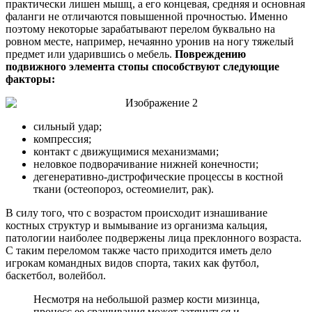
практически лишен мышц, а его концевая, средняя и основная
фаланги не отличаются повышенной прочностью. Именно
поэтому некоторые зарабатывают перелом буквально на
ровном месте, например, нечаянно уронив на ногу тяжелый
предмет или ударившись о мебель.
Повреждению
подвижного элемента стопы способствуют следующие
факторы:
сильный удар;
компрессия;
контакт с движущимися механизмами;
неловкое подворачивание нижней конечности;
дегенеративно-дистрофические процессы в костной
ткани (остеопороз, остеомиелит, рак).
В силу того, что с возрастом происходит изнашивание
костных структур и вымывание из организма кальция,
патологии наиболее подвержены лица преклонного возраста.
С таким переломом также часто приходится иметь дело
игрокам командных видов спорта, таких как футбол,
баскетбол, волейбол.
Несмотря на небольшой размер кости мизинца,
процесс ее сращивания может затянуться и