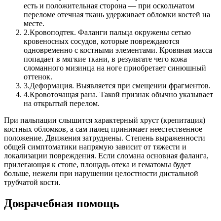
есть и положительная сторона — при оскольчатом
переломе отечная ткань удерживает обломки костей на
месте.
2.
Кровоподтек. Фаланги пальца окружены сетью
кровеносных сосудов, которые повреждаются
одновременно с костными элементами. Кровяная масса
попадает в мягкие ткани, в результате чего кожа
сломанного мизинца на ноге приобретает синюшный
оттенок.
3.
Деформация. Выявляется при смещении фрагментов.
4.
Кровоточащая рана. Такой признак обычно указывает
на открытый перелом.
При пальпации слышится характерный хруст (крепитация)
костных обломков, а сам палец принимает неестественное
положение. Движения затруднены. Степень выраженности
общей симптоматики напрямую зависит от тяжести и
локализации повреждения. Если сломана основная фаланга,
прилегающая к стопе, площадь отека и гематомы будет
больше, нежели при нарушении целостности дистальной
трубчатой кости.
Доврачебная помощь