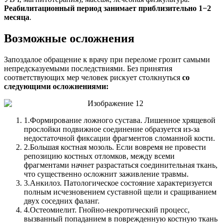
Реабилитационный период занимает приблизительно 1−2
месяца
.
Возможные осложнения
Запоздалое обращение к врачу при переломе грозит самыми
непредсказуемыми последствиями. Без принятия
соответствующих мер человек рискует столкнуться
со
следующими осложнениями:
1.
Формирование ложного сустава. Лишенное хрящевой
прослойки подвижное соединение образуется из-за
недостаточной фиксации фрагментов сломанной кости.
2.
Большая костная мозоль. Если вовремя не провести
репозицию костных отломков, между всеми
фрагментами начнет разрастаться соединительная ткань,
что существенно осложнит заживление травмы.
3.
Анкилоз. Патологическое состояние характеризуется
полным исчезновением суставной щели и сращиванием
двух соседних фаланг.
4.
Остеомиелит. Гнойно-некротический процесс,
вызванный попаданием в поврежденную костную ткань