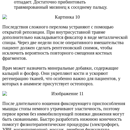
отпадает. Достаточно прибинтовать
травмированный мизинец к соседнему пальцу.
Последствия сложного перелома устраняют с помощью
открытой репозиции. При внутрисуставной травме
дополнительно накладывается фиксатор в виде металлической
спицы. Через две недели после оперативного вмешательства
пациент должен сделать рентгеновский снимок, чтобы
исключить вероятность повторного смещения костных
фрагментов.
Врач может назначить минеральные добавки, содержащие
кальций и фосфор. Они укрепляют кости и ускоряют
регенерацию тканей, что особенно важно для пациентов, у
которых в анамнезе присутствует остеопороз.
После длительного ношения фиксирующего приспособления
мышцы стопы немного утрачивают эластичность, поэтому
первое время без иммобилизующей повязки движения могут
быть скованными. Быстро разработать нижнюю конечность
помогут физиотерапевтические процедуры (электрофорез,
УВЧ, магнитотерапия), массаж, лечебная физкультура.