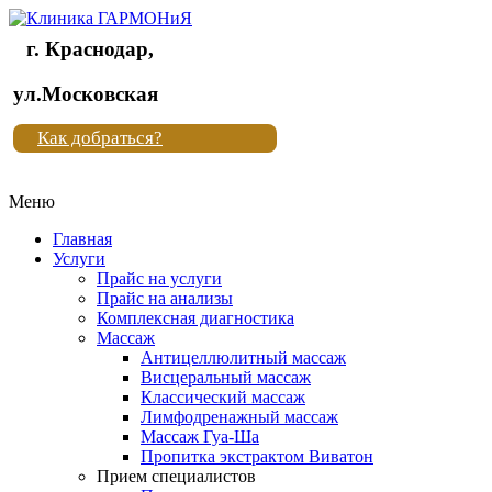
г. Краснодар,
Клиника
ул.Московская
"Новая
Как добраться?
жизнь"
Меню
Клиника
"Новая
Главная
жизнь"
Услуги
Прайс на услуги
Прайс на анализы
Комплексная диагностика
Массаж
Антицеллюлитный массаж
Висцеральный массаж
Классический массаж
Лимфодренажный массаж
Массаж Гуа-Ша
Пропитка экстрактом Виватон
Прием специалистов