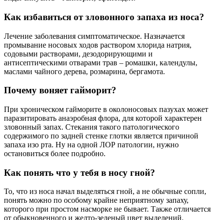
Как избавиться от зловонного запаха из носа?
Лечение заболевания симптоматическое. Назначается
промывание носовых ходов раствором хлорида натрия,
содовыми растворами, дезодорирующими и
антисептическими отварами трав – ромашки, календулы,
маслами чайного дерева, розмарина, бергамота.
Почему воняет гайморит?
При хроническом гайморите в околоносовых пазухах может
паразитировать анаэробная флора, для которой характерен
зловонный запах. Стекания такого патологического
содержимого по задней стенке глотки является причиной
запаха изо рта. Ну на одной ЛОР патологии, нужно
остановиться более подробно.
Как понять что у тебя в носу гной?
То, что из носа начал выделяться гной, а не обычные сопли,
понять можно по особому крайне неприятному запаху,
которого при простом насморке не бывает. Также отличается
от обыкновенного и желто-зеленый цвет выделений.