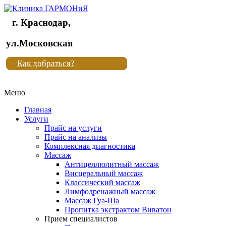
г. Краснодар,
Клиника
ул.Московская
"Новая
Как добраться?
жизнь"
Меню
Клиника
"Новая
Главная
жизнь"
Услуги
Прайс на услуги
Прайс на анализы
Комплексная диагностика
Массаж
Антицеллюлитный массаж
Висцеральный массаж
Классический массаж
Лимфодренажный массаж
Массаж Гуа-Ша
Пропитка экстрактом Виватон
Прием специалистов