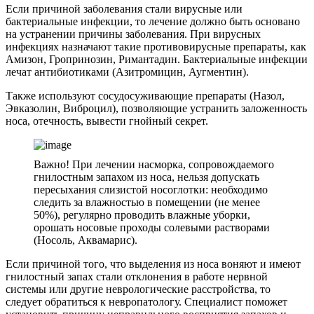
Если причиной заболевания стали вирусные или
бактериальные инфекции, то лечение должно быть основано
на устранении причины заболевания. При вирусных
инфекциях назначают такие противовирусные препараты, как
Амизон, Гропринозин, Римантадин. Бактериальные инфекции
лечат антибиотиками (Азитромицин, Аугментин).
Также используют сосудосуживающие препараты (Назол,
Эвказолин, Виброцил), позволяющие устранить заложенность
носа, отечность, вывести гнойный секрет.
Важно! При лечении насморка, сопровождаемого
гнилостным запахом из носа, нельзя допускать
пересыхания слизистой носоглотки: необходимо
следить за влажностью в помещении (не менее
50%), регулярно проводить влажные уборки,
орошать носовые проходы солевыми растворами
(Носоль, Аквамарис).
Если причиной того, что выделения из носа воняют и имеют
гнилостный запах стали отклонения в работе нервной
системы или другие неврологические расстройства, то
следует обратиться к невропатологу. Специалист поможет