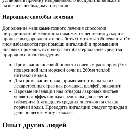
установить причину неправильного восприятия запахов и
назначить необходимую терапию.
Народные способы лечения
Дополнение медикаментозного лечения способами
нетрадиционной медицины поможет существенно ускорить
процесс выздоровления и ослабить симптомы заболевания. От
гноя избавляются при помощи ингаляций и промывания
носовых проходов, используя антибактериальные средства
природного происхождения.
Промывание носовой полости солевым раствором (5мг
поваренной или морской соли на 200мл теплой
питьевой воды).
Для промывания также применяют отвары таких
лекарственных трав как ромашка, шалфей, эвкалипт.
Паровые ингаляции над отваром лавровых листьев
являются эффективным средством для лечения
гайморита (пятнадцать средних листиков на стакан
горячей воды). Проводить ингаляции следует трижды в
день по десять минут каждая.
Опыт других людей