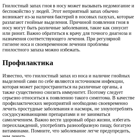
Гнилостный запах гноя в носу может вызывать недомогание и
беспокойство у людей. Этот неприятный запах обычно
возникает из-за наличия бактерий в носовых пазухах, которые
разлагают гнойные выделения. Причиной появления гноя в
носу могут быть различные заболевания, такие как синусит
или ринит. Важно обратиться к врачу для точного диагноза и
назначения соответствующего лечения. При регулярной
гигиене носа и своевременном лечении проблемы
гнилостного запаха можно избежать.
Профилактика
Известно, что гнилостный запах из носа и наличие гнойных
выделений сами по себе являются источником инфекции,
которая может распространиться на различные органы, а
также существенно снизить иммунитет. Поэтому следует
серьезно относиться к появлению такого симптома. В качестве
профилактических мероприятий необходимо своевременно
лечить простудные заболевания и насморк, не злоупотреблять
сосудосуживающими препаратами и не заниматься
самолечением. Важно вести здоровый образ жизни, избегать
переохлаждений, употреблять разнообразную пищу, богатую
витаминами. Помните, что заболевание легче предупредить,
чем лечить.