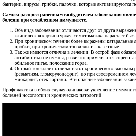
бактерии, вирусы, грибки, палочки, которые активизируются 
Самым распространенным возбудителем заболевания являетс
болезни при ослабленном иммунитете.
Оба вида заболевания отличаются друг от друга выраже
клиническая картина яркая, симптоматика нарастает быс
При хроническом течении более выражены катаральные яв
пробки, при хроническом тонзиллите – казеозные.
Так же имеются отличия в лечении. В острой фазе обяза
антибиотики не нужны, разве что применяются спреи с а
обильное питье, полоскание горла.
Острый тонзиллит отличается от хронического высоким 
(ревматизм, гломерулонефрит), но при своевременном леч
миокардит, отек гортани. Эти опасные заболевания закан
Профилактика в обоих случая одинакова: укрепление иммунит
болезней носоглотки и хронических патологий.