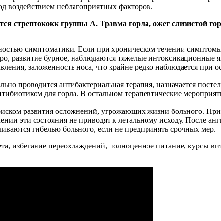
под воздействием неблагоприятных факторов.
я стрептококк группы А. Травма горла, ожег слизистой гор
нностью симптоматики. Если при хроническом течении симптомы
тро, развитие бурное, наблюдаются тяжелые интоксикационные я
ления, заложенность носа, что крайне редко наблюдается при 
тельно проводится антибактериальная терапия, назначается пос
нтибиотиком для горла. В остальном терапевтические мероприят
риском развития осложнений, угрожающих жизни больного. При
ении эти состояния не приводят к летальному исходу. После анг
чиваются гибелью больного, если не предпринять срочных мер.
ета, избегание переохлаждений, полноценное питание, курсы в