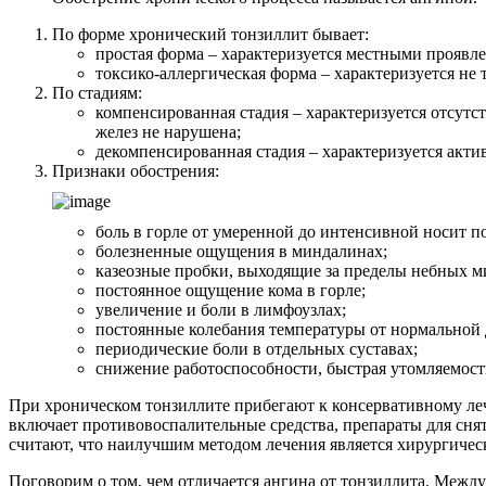
По форме хронический тонзиллит бывает:
простая форма – характеризуется местными проявл
токсико-аллергическая форма – характеризуется н
По стадиям:
компенсированная стадия – характеризуется отсу
желез не нарушена;
декомпенсированная стадия – характеризуется ак
Признаки обострения:
боль в горле от умеренной до интенсивной носит п
болезненные ощущения в миндалинах;
казеозные пробки, выходящие за пределы небных ми
постоянное ощущение кома в горле;
увеличение и боли в лимфоузлах;
постоянные колебания температуры от нормальной 
периодические боли в отдельных суставах;
снижение работоспособности, быстрая утомляемост
При хроническом тонзиллите прибегают к консервативному ле
включает противовоспалительные средства, препараты для сня
считают, что наилучшим методом лечения является хирургичес
Поговорим о том, чем отличается ангина от тонзиллита. Межд