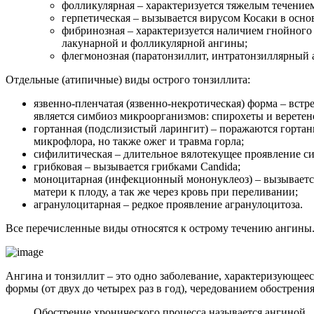
фолликулярная – характеризуется тяжелым течением
герпетическая – вызывается вирусом Косаки в основ
фибринозная – характеризуется наличием гнойного 
лакунарной и фолликулярной ангины;
флегмонозная (паратонзиллит, интратонзиллярный аб
Отдельные (атипичные) виды острого тонзиллита:
язвенно-пленчатая (язвенно-некротическая) форма – вст
является симбиоз микроорганизмов: спирохеты и веретен
гортанная (подслизистый ларингит) – поражаются гортан
микрофлора, но также ожег и травма горла;
сифилитическая – длительное вялотекущее проявление си
грибковая – вызывается грибками Candida;
моноцитарная (инфекционный мононуклеоз) – вызываетс
матери к плоду, а так же через кровь при переливании;
агранулоцитарная – редкое проявление агранулоцитоза.
Все перечисленные виды относятся к острому течению ангины
Ангина и тонзиллит – это одно заболевание, характеризующее
формы (от двух до четырех раз в год), чередованием обострени
Обострение хронического процесса называется ангиной.