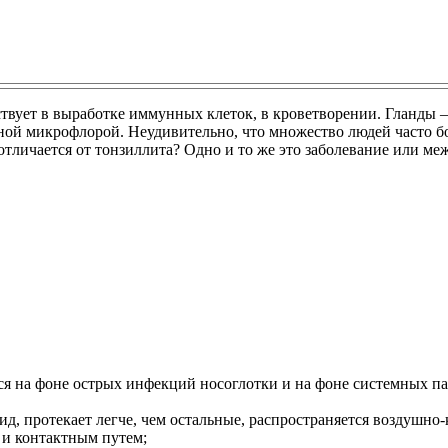
твует в выработке иммунных клеток, в кроветворении. Гланды 
ной микрофлорой. Неудивительно, что множество людей часто б
отличается от тонзиллита? Одно и то же это заболевание или ме
ся на фоне острых инфекций носоглотки и на фоне системных па
ид, протекает легче, чем остальные, распространяется воздушно
к и контактным путем;