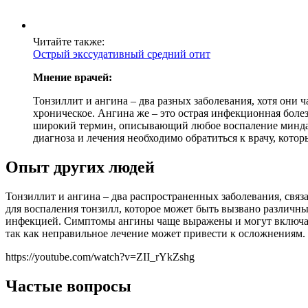
Читайте также:
Острый экссудативный средний отит
Мнение врачей:
Тонзиллит и ангина – два разных заболевания, хотя они ч
хроническое. Ангина же – это острая инфекционная болез
широкий термин, описывающий любое воспаление миндали
диагноза и лечения необходимо обратиться к врачу, кото
Опыт других людей
Тонзиллит и ангина – два распространенных заболевания, связ
для воспаления тонзилл, которое может быть вызвано различн
инфекцией. Симптомы ангины чаще выражены и могут включать
так как неправильное лечение может привести к осложнениям.
https://youtube.com/watch?v=ZII_rYkZshg
Частые вопросы