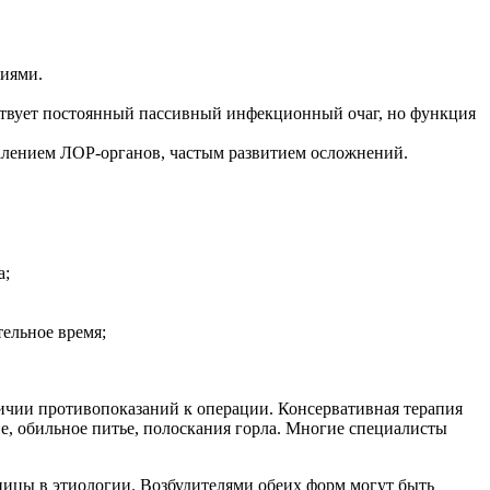
ниями.
ствует постоянный пассивный инфекционный очаг, но функция
алением ЛОР-органов, частым развитием осложнений.
а;
ельное время;
ичии противопоказаний к операции. Консервативная терапия
е, обильное питье, полоскания горла. Многие специалисты
ницы в этиологии. Возбудителями обеих форм могут быть