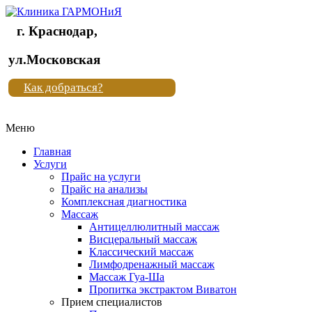
г. Краснодар,
Клиника
ул.Московская
"Новая
Как добраться?
жизнь"
Меню
Клиника
"Новая
Главная
жизнь"
Услуги
Прайс на услуги
Прайс на анализы
Комплексная диагностика
Массаж
Антицеллюлитный массаж
Висцеральный массаж
Классический массаж
Лимфодренажный массаж
Массаж Гуа-Ша
Пропитка экстрактом Виватон
Прием специалистов