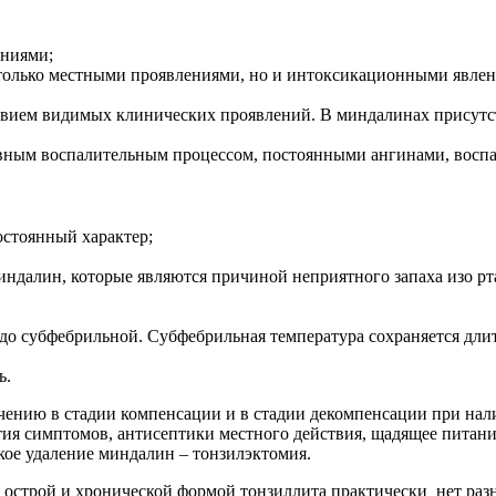
ениями;
е только местными проявлениями, но и интоксикационными явле
тствием видимых клинических проявлений. В миндалинах присут
тивным воспалительным процессом, постоянными ангинами, восп
остоянный характер;
ндалин, которые являются причиной неприятного запаха изо рт
до субфебрильной. Субфебрильная температура сохраняется длит
ь.
чению в стадии компенсации и в стадии декомпенсации при нал
тия симптомов, антисептики местного действия, щадящее питани
кое удаление миндалин – тонзилэктомия.
у острой и хронической формой тонзиллита практически нет раз