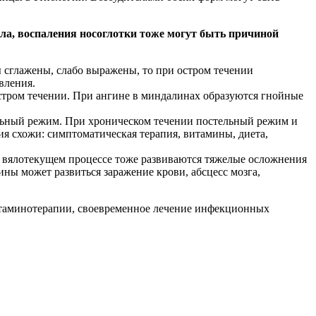
ла, воспаления носоглотки тоже могут быть причиной
 сглажены, слабо выражены, то при остром течении
вления.
остром течении. При ангине в миндалинах образуются гнойные
тельный режим. При хроническом течении постельный режим и
ия схожи: симптоматическая терапия, витамины, диета,
 вялотекущем процессе тоже развиваются тяжелые осложнения
ины может развиться заражение крови, абсцесс мозга,
итаминотерапии, своевременное лечение инфекционных