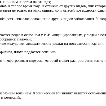
, гнойным налетом на гландах;
ном в теплое время года, в отличие от других видов, пик котор
налета не только на миндалинах, но и на всей поверхности сли
сцесс) – тяжелое осложнение других видов заболевания. У людей
речается редко в основном у ВИЧ-инфицированных, у людей с б
ообразной палочки;
ные желудочки, лимфатические узелки на поверхности гортани.
филиса, плохо поддается лечению;
я лимфотропным вирусом, который может распространяться не т
.
ся разным течением. Хронический тонзиллит является осложнени
я и ремиссий.