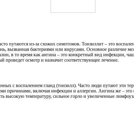
асто путаются из-за схожих симптомов. Тонзиллит – это воспале
нь, вызванная бактериями или вирусами. Основное различие меж
н, в то время как ангина – это конкретный вид инфекции, чащ
рый проведет осмотр и назначит соответствующее лечение.
анных с воспалением гланд (тонзилл). Часто люди путают эти те
ыми причинами, включая инфекции и аллергии. Ангина же – это
 высокую температуру, сильное горло и увеличенные лимфоузлы