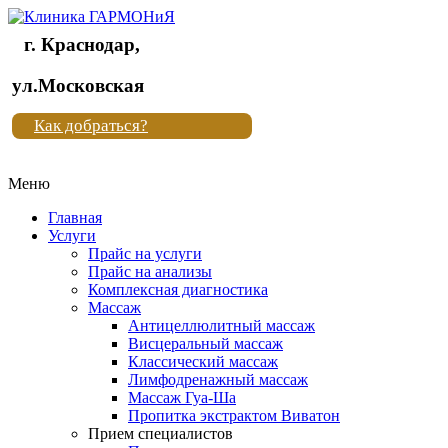
г. Краснодар,
Клиника
ул.Московская
"Новая
Как добраться?
жизнь"
Меню
Клиника
"Новая
Главная
жизнь"
Услуги
Прайс на услуги
Прайс на анализы
Комплексная диагностика
Массаж
Антицеллюлитный массаж
Висцеральный массаж
Классический массаж
Лимфодренажный массаж
Массаж Гуа-Ша
Пропитка экстрактом Виватон
Прием специалистов