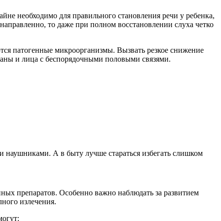
райне необходимо для правильного становления речи у ребенка,
енаправленно, то даже при полном восстановлении слуха четко
ются патогенные микроорганизмы. Вызвать резкое снижение
оманы и лица с беспорядочными половыми связями.
 наушниками. А в быту лучше стараться избегать слишком
нных препаратов. Особенно важно наблюдать за развитием
лного излечения.
могут: