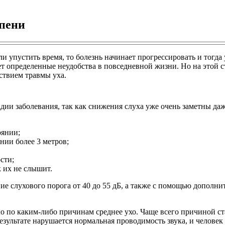
епени
и упустить время, то болезнь начинает прогрессировать и тогда 
яет определенные неудобства в повседневной жизни. Но на этой 
ствием травмы уха.
дии заболевания, так как снижения слуха уже очень заметны да
оянии;
нии более 3 метров;
сти;
к их не слышит.
 слухового порога от 40 до 55 дБ, а также с помощью дополни
но по каким-либо причинам среднее ухо. Чаще всего причиной ст
езультате нарушается нормальная проводимость звука, и человек