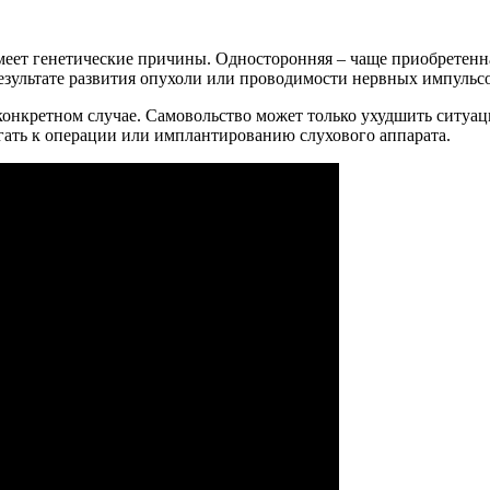
меет генетические причины. Односторонняя – чаще приобретенн
езультате развития опухоли или проводимости нервных импульсо
м конкретном случае. Самовольство может только ухудшить ситуа
егать к операции или имплантированию слухового аппарата.