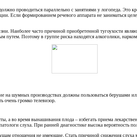
 должно проводиться параллельно с занятиями у логопеда. Это к
яции. Если формированием речевого аппарата не заниматься цел
изни. Наиболее часто причиной приобретенной тугоухости явля
вым путем. Поэтому в группе риска находятся алкоголики, нарк
ие на шумных производствах должны пользоваться берушами или
ь очень громко телевизор.
ты, а во время вынашивания плода – избегать приема лекарстве
патологи слуха. При ранней диагностике высока вероятность по
 к ушам отношения не имеющие. Стать причиной снижения слуха 