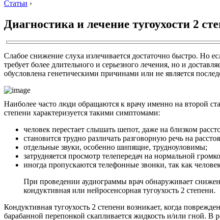
Статьи
›
Диагностика и лечение тугоухости 2 ст
Слабое снижение слуха излечивается достаточно быстро. Но есл
требует более длительного и серьезного лечения, но и доставл
обусловлена генетическими причинами или не является послед
Наиболее часто люди обращаются к врачу именно на второй ста
степени характеризуется такими симптомами:
человек перестает слышать шепот, даже на близком расст
становится трудно различать разговорную речь на расстоя
отдельные звуки, особенно шипящие, трудноуловимы;
затрудняется просмотр телепередач на нормальной громко
иногда пропускаются телефонные звонки, так как челове
При проведении аудиограммы врач обнаруживает снижение
кондуктивная или нейросенсорная тугоухость 2 степени.
Кондуктивная тугоухость 2 степени возникает, когда поврежде
барабанной перепонкой скапливается жидкость и/или гной. В р