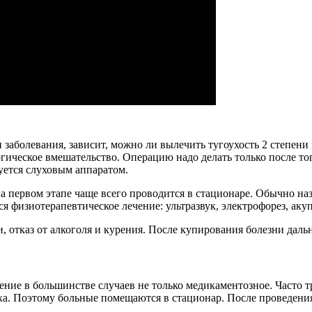
 заболевания, зависит, можно ли вылечить тугоухость 2 степен
ическое вмешательство. Операцию надо делать только после того
уется слуховым аппаратом.
на первом этапе чаще всего проводится в стационаре. Обычно на
 физиотерапевтическое лечение: ультразвук, электрофорез, аку
, отказ от алкоголя и курения. После купирования болезни даль
чение в большинстве случаев не только медикаментозное. Часто 
ха. Поэтому больные помещаются в стационар. После проведени