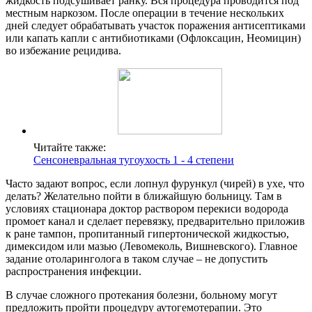
жидкость подсушивает ранку. Вся процедура проводится под
местным наркозом. После операции в течение нескольких
дней следует обрабатывать участок поражения антисептиками
или капать капли с антибиотиками (Офлоксацин, Неомицин)
во избежание рецидива.
Читайте также:
Сенсоневральная тугоухость 1 - 4 степени
Часто задают вопрос, если лопнул фурункул (чирей) в ухе, что
делать? Желательно пойти в ближайшую больницу. Там в
условиях стационара доктор раствором перекиси водорода
промоет канал и сделает перевязку, предварительно приложив
к ране тампон, пропитанный гипертонической жидкостью,
димексидом или мазью (Левомеколь, Вишневского). Главное
задание отоларинголога в таком случае – не допустить
распространения инфекции.
В случае сложного протекания болезни, больному могут
предложить пройти процедуру аутогемотерапии. Это