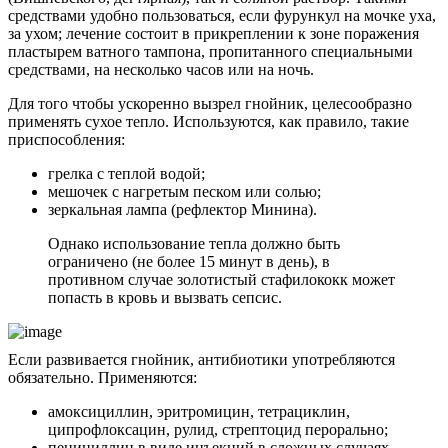
средствами удобно пользоваться, если фурункул на мочке уха,
за ухом; лечение состоит в прикреплении к зоне поражения
пластырем ватного тампона, пропитанного специальными
средствами, на несколько часов или на ночь.
Для того чтобы ускоренно вызрел гнойник, целесообразно
применять сухое тепло. Используются, как правило, такие
приспособления:
грелка с теплой водой;
мешочек с нагретым песком или солью;
зеркальная лампа (рефлектор Минина).
Однако использование тепла должно быть
ограничено (не более 15 минут в день), в
противном случае золотистый стафилококк может
попасть в кровь и вызвать сепсис.
Если развивается гнойник, антибиотики употребляются
обязательно. Применяются:
амоксициллин, эритромицин, тетрациклин,
ципрофлоксацин, рулид, стрептоцид перорально;
пенициллин в виде инъекций в сложных случаях.