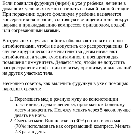
Если появился фурункул (чирей) в ухе у ребенка, лечение в
домашних условиях нужно начинать на самой ранней стадии.
При поражении одного фолликула у ребенка назначается
консервативная терапия, состоящая в очищении зоны вокруг
нарыва и прикладыванию компрессов с риванолом, водкой
или согревающими мазями.
В отдельных случаях гнойник обкалывают со всех сторон
антибиотиками, чтобы не допустить его распространения. В
случае хирургического вмешательства детям назначают
антибиотики, а также курс витаминов и препаратов для
повышения иммунитета. Делается это, чтобы не допустить
распространения инфекции по всему организму и высыпаний
на других участках тела.
Несколько советов, как вылечить фурункул в ухе с помощью
народных средств:
Перемешать мед и ржаную муку до консистенции
пластилина, сделать лепешку, приложить к больному
месту и закрепить. Повязку менять через 5 часов, лучше
делать на ночь.
Смесь из мази Вишневского (30%) и пихтового масла
(70%) использовать как согревающий компресс. Менять
2-3 раза в день.