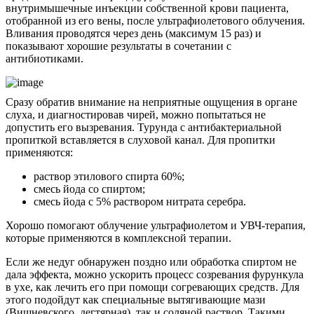
внутримышечные инъекции собственной крови пациента,
отобранной из его вены, после ультрафиолетового облучения.
Вливания проводятся через день (максимум 15 раз) и
показывают хорошие результаты в сочетании с
антибиотиками.
Сразу обратив внимание на неприятные ощущения в органе
слуха, и диагностировав чирей, можно попытаться не
допустить его вызревания. Турунда с антибактериальной
пропиткой вставляется в слуховой канал. Для пропитки
применяются:
раствор этилового спирта 60%;
смесь йода со спиртом;
смесь йода с 5% раствором нитрата серебра.
Хорошо помогают облучение ультрафиолетом и УВЧ-терапия,
которые применяются в комплексной терапии.
Если же недуг обнаружен поздно или обработка спиртом не
дала эффекта, можно ускорить процесс созревания фурункула
в ухе, как лечить его при помощи согревающих средств. Для
этого подойдут как специальные вытягивающие мази
(Вишневского, дегтярная), так и соляной раствор. Такими