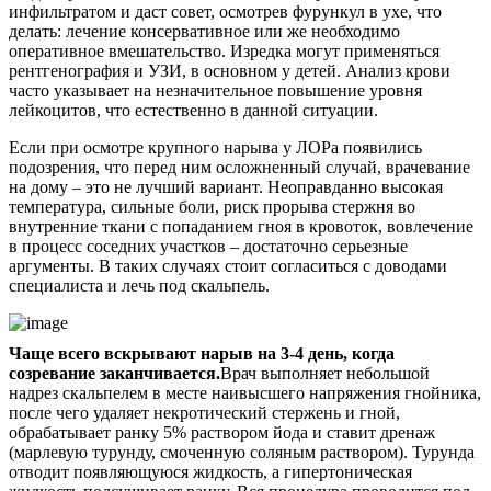
инфильтратом и даст совет, осмотрев фурункул в ухе, что
делать: лечение консервативное или же необходимо
оперативное вмешательство. Изредка могут применяться
рентгенография и УЗИ, в основном у детей. Анализ крови
часто указывает на незначительное повышение уровня
лейкоцитов, что естественно в данной ситуации.
Если при осмотре крупного нарыва у ЛОРа появились
подозрения, что перед ним осложненный случай, врачевание
на дому – это не лучший вариант. Неоправданно высокая
температура, сильные боли, риск прорыва стержня во
внутренние ткани с попаданием гноя в кровоток, вовлечение
в процесс соседних участков – достаточно серьезные
аргументы. В таких случаях стоит согласиться с доводами
специалиста и лечь под скальпель.
Чаще всего вскрывают нарыв на 3-4 день, когда
созревание заканчивается.
Врач выполняет небольшой
надрез скальпелем в месте наивысшего напряжения гнойника,
после чего удаляет некротический стержень и гной,
обрабатывает ранку 5% раствором йода и ставит дренаж
(марлевую турунду, смоченную соляным раствором). Турунда
отводит появляющуюся жидкость, а гипертоническая