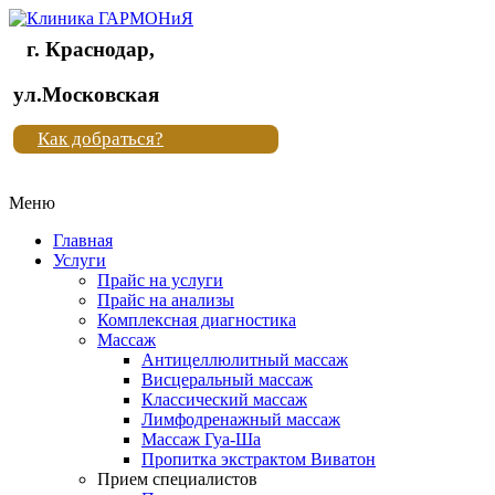
г. Краснодар,
Клиника
ул.Московская
"Новая
Как добраться?
жизнь"
Меню
Клиника
"Новая
Главная
жизнь"
Услуги
Прайс на услуги
Прайс на анализы
Комплексная диагностика
Массаж
Антицеллюлитный массаж
Висцеральный массаж
Классический массаж
Лимфодренажный массаж
Массаж Гуа-Ша
Пропитка экстрактом Виватон
Прием специалистов