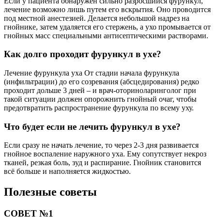
Если у пациента обнаружен сильно разросшийся фурункул,
лечение возможно лишь путем его вскрытия. Оно проводится
под местной анестезией. Делается небольшой надрез на
гнойнике, затем удаляется его стержень, а ухо промывается от
гнойных масс специальными антисептическими растворами.
Как долго проходит фурункул в ухе?
Лечение фурункула уха От стадии начала фурункула
(инфильтрации) до его созревания (абсцедирования) редко
проходит дольше 3 дней – и врач-оториноларинголог при
такой ситуации должен опорожнить гнойный очаг, чтобы
предотвратить распространение фурункула по всему уху.
Что будет если не лечить фурункул в ухе?
Если сразу не начать лечение, то через 2-3 дня развивается
гнойное воспаление наружного уха. Ему сопутствует некроз
тканей, резкая боль, зуд и распирание. Гнойник становится
всё больше и наполняется жидкостью.
Полезные советы
СОВЕТ №1