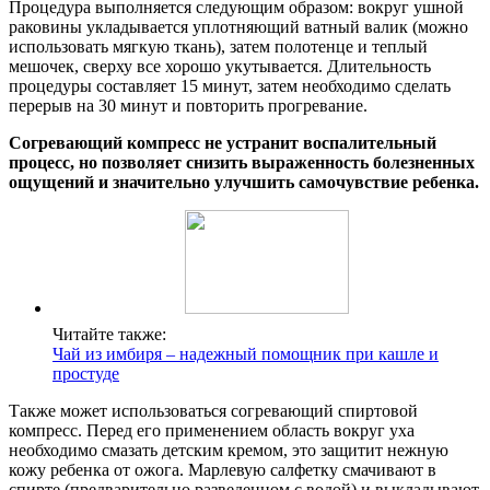
Процедура выполняется следующим образом: вокруг ушной
раковины укладывается уплотняющий ватный валик (можно
использовать мягкую ткань), затем полотенце и теплый
мешочек, сверху все хорошо укутывается. Длительность
процедуры составляет 15 минут, затем необходимо сделать
перерыв на 30 минут и повторить прогревание.
Согревающий компресс не устранит воспалительный
процесс, но позволяет снизить выраженность болезненных
ощущений и значительно улучшить самочувствие ребенка.
Читайте также:
Чай из имбиря – надежный помощник при кашле и
простуде
Также может использоваться согревающий спиртовой
компресс. Перед его применением область вокруг уха
необходимо смазать детским кремом, это защитит нежную
кожу ребенка от ожога. Марлевую салфетку смачивают в
спирте (предварительно разведенном с водой) и выкладывают