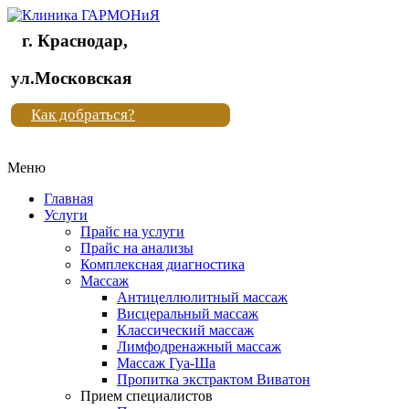
г. Краснодар,
Клиника
ул.Московская
"Новая
Как добраться?
жизнь"
Меню
Клиника
"Новая
Главная
жизнь"
Услуги
Прайс на услуги
Прайс на анализы
Комплексная диагностика
Массаж
Антицеллюлитный массаж
Висцеральный массаж
Классический массаж
Лимфодренажный массаж
Массаж Гуа-Ша
Пропитка экстрактом Виватон
Прием специалистов