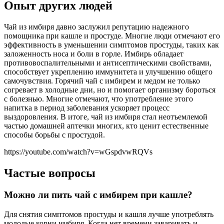
Опыт других людей
Чай из имбиря давно заслужил репутацию надежного
помощника при кашле и простуде. Многие люди отмечают его
эффективность в уменьшении симптомов простуды, таких как
заложенность носа и боли в горле. Имбирь обладает
противовоспалительными и антисептическими свойствами,
способствует укреплению иммунитета и улучшению общего
самочувствия. Горячий чай с имбирем и медом не только
согревает в холодные дни, но и помогает организму бороться
с болезнью. Многие отмечают, что употребление этого
напитка в период заболевания ускоряет процесс
выздоровления. В итоге, чай из имбиря стал неотъемлемой
частью домашней аптечки многих, кто ценит естественные
способы борьбы с простудой.
https://youtube.com/watch?v=wGspdvwRQVs
Частые вопросы
Можно ли пить чай с имбирем при кашле?
Для снятия симптомов простуды и кашля лучше употреблять
молодые корни имбиря. Когда нет времени заваривать и