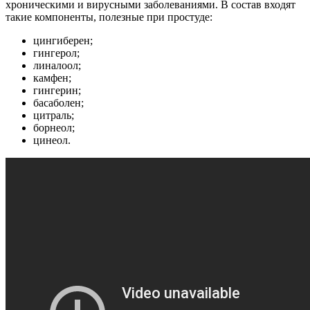
хроническими и вирусными заболеваниями. В состав входят
такие компоненты, полезные при простуде:
цингиберен;
гингерол;
линалоол;
камфен;
гингерин;
басаболен;
цитраль;
борнеол;
цинеол.