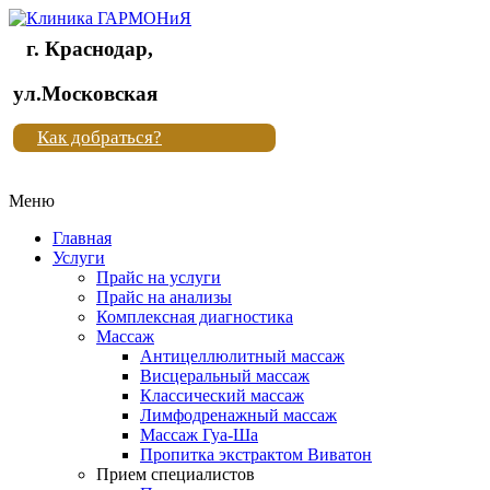
г. Краснодар,
Клиника
ул.Московская
"Новая
Как добраться?
жизнь"
Меню
Клиника
"Новая
Главная
жизнь"
Услуги
Прайс на услуги
Прайс на анализы
Комплексная диагностика
Массаж
Антицеллюлитный массаж
Висцеральный массаж
Классический массаж
Лимфодренажный массаж
Массаж Гуа-Ша
Пропитка экстрактом Виватон
Прием специалистов