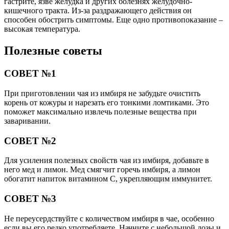
гастрите, язве желудка и других болезнях желудочно-
кишечного тракта. Из-за раздражающего действия он
способен обострить симптомы. Еще одно противопоказание –
высокая температура.
Полезные советы
СОВЕТ №1
При приготовлении чая из имбиря не забудьте очистить
корень от кожуры и нарезать его тонкими ломтиками. Это
поможет максимально извлечь полезные вещества при
заваривании.
СОВЕТ №2
Для усиления полезных свойств чая из имбиря, добавьте в
него мед и лимон. Мед смягчит горечь имбиря, а лимон
обогатит напиток витамином C, укрепляющим иммунитет.
СОВЕТ №3
Не переусердствуйте с количеством имбиря в чае, особенно
если вы его редко употребляете. Начните с небольшой дозы и