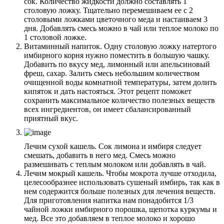
сок. Количество жидкости должно составлять 1
столовую ложку. Тщательно перемешиваем ее с 2
столовыми ложками цветочного меда и настаиваем 3
дня. Добавлять смесь можно в чай или теплое молоко по
1 столовой ложке.
Витаминный напиток. Одну столовую ложку натертого
имбирного корня нужно поместить в большую чашку.
Добавить по вкусу мед, лимонный или апельсиновый
фреш, сахар. Залить смесь небольшим количеством
очищенной воды комнатной температуры, затем долить
кипяток и дать настояться. Этот рецепт поможет
сохранить максимальное количество полезных веществ
всех ингредиентов, он имеет сбалансированный
приятный вкус.
Лечим сухой кашель. Сок лимона и имбиря следует
смешать, добавить в него мед. Смесь можно
размешивать с теплым молоком или добавлять в чай.
Лечим мокрый кашель. Чтобы мокрота лучше отходила,
целесообразнее использовать сушеный имбирь, так как в
нем содержится больше полезных для лечения веществ.
Для приготовления напитка нам понадобится 1/3
чайной ложки имбирного порошка, щепотка куркумы и
мед. Все это добавляем в теплое молоко и хорошо