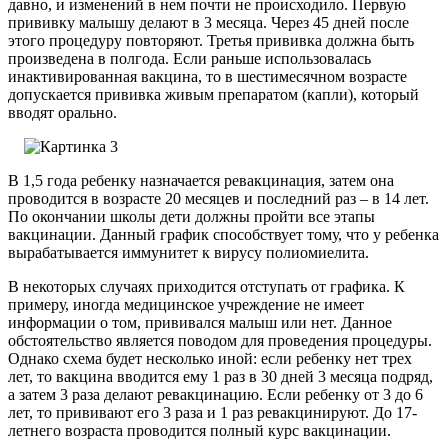
давно, и изменений в нем почти не происходило. Первую
прививку малышу делают в 3 месяца. Через 45 дней после
этого процедуру повторяют. Третья прививка должна быть
произведена в полгода. Если раньше использовалась
инактивированная вакцина, то в шестимесячном возрасте
допускается прививка живым препаратом (капли), который
вводят орально.
В 1,5 года ребенку назначается ревакцинация, затем она
проводится в возрасте 20 месяцев и последний раз – в 14 лет.
По окончании школы дети должны пройти все этапы
вакцинации. Данный график способствует тому, что у ребенка
вырабатывается иммунитет к вирусу полиомиелита.
В некоторых случаях приходится отступать от графика. К
примеру, иногда медицинское учреждение не имеет
информации о том, прививался малыш или нет. Данное
обстоятельство является поводом для проведения процедуры.
Однако схема будет несколько иной: если ребенку нет трех
лет, то вакцина вводится ему 1 раз в 30 дней 3 месяца подряд,
а затем 3 раза делают ревакцинацию. Если ребенку от 3 до 6
лет, то прививают его 3 раза и 1 раз ревакцинируют. До 17-
летнего возраста проводится полный курс вакцинации.