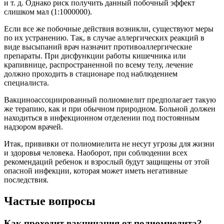
и т. д. Однако риск получить данный побочный эффект
слишком мал (1:1000000).
Если все же побочные действия возникли, существуют меры
по их устранению. Так, в случае аллергических реакций в
виде высыпаний врач назначит противоаллергические
препараты. При дисфункции работы кишечника или
крапивнице, распространенной по всему телу, лечение
должно проходить в стационаре под наблюдением
специалиста.
Вакциноассоциированный полиомиелит предполагает такую
же терапию, как и при обычном природном. Больной должен
находиться в инфекционном отделении под постоянным
надзором врачей.
Итак, прививки от полиомиелита не несут угрозы для жизни
и здоровья человека. Наоборот, при соблюдении всех
рекомендаций ребенок и взрослый будут защищены от этой
опасной инфекции, которая может иметь негативные
последствия.
Частые вопросы
Как проходит вакцинация от полиомиелита?