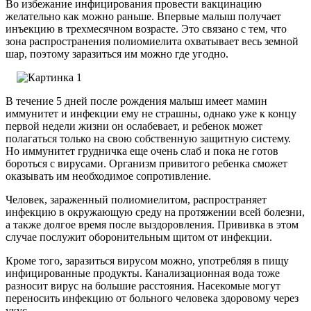
Во избежание инфицирования провести вакцинацию
желательно как можно раньше. Впервые малыш получает
инъекцию в трехмесячном возрасте. Это связано с тем, что
зона распространения полиомиелита охватывает весь земной
шар, поэтому заразиться им можно где угодно.
В течение 5 дней после рождения малыш имеет мамин
иммунитет и инфекции ему не страшны, однако уже к концу
первой недели жизни он ослабевает, и ребенок может
полагаться только на свою собственную защитную систему.
Но иммунитет грудничка еще очень слаб и пока не готов
бороться с вирусами. Организм привитого ребенка сможет
оказывать им необходимое сопротивление.
Человек, зараженный полиомиелитом, распространяет
инфекцию в окружающую среду на протяжении всей болезни,
а также долгое время после выздоровления. Прививка в этом
случае послужит оборонительным щитом от инфекции.
Кроме того, заразиться вирусом можно, употребляя в пищу
инфицированные продукты. Канализационная вода тоже
разносит вирус на большие расстояния. Насекомые могут
переносить инфекцию от больного человека здоровому через
укус.