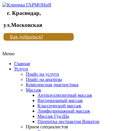
г. Краснодар,
Клиника
ул.Московская
"Новая
Как добраться?
жизнь"
Меню
Клиника
"Новая
Главная
жизнь"
Услуги
Прайс на услуги
Прайс на анализы
Комплексная диагностика
Массаж
Антицеллюлитный массаж
Висцеральный массаж
Классический массаж
Лимфодренажный массаж
Массаж Гуа-Ша
Пропитка экстрактом Виватон
Прием специалистов