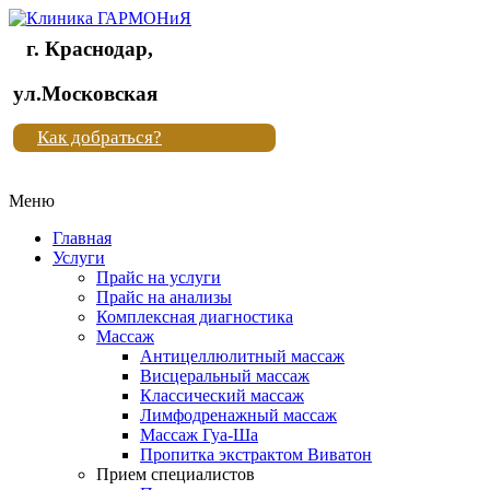
г. Краснодар,
Клиника
ул.Московская
"Новая
Как добраться?
жизнь"
Меню
Клиника
"Новая
Главная
жизнь"
Услуги
Прайс на услуги
Прайс на анализы
Комплексная диагностика
Массаж
Антицеллюлитный массаж
Висцеральный массаж
Классический массаж
Лимфодренажный массаж
Массаж Гуа-Ша
Пропитка экстрактом Виватон
Прием специалистов