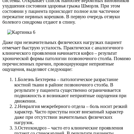
системы. Открывает список наиболее вероятных виновников
ухудшения состояния здоровья грыжа Шморля. При этом
состоянии у пациента происходит полное или частичное
пережатие нервных корешков. В первую очередь отзвуки
болевого синдрома отдают в спину.
Даже при незначительных физических нагрузках пациент
отмечает быструю усталость. Практически с аналогичного
клинического проявления начинается кифоз – результат
хронической формы патологии позвоночного столба.
Помимо
перечисленных причин, провоцирующие неприятные
ощущения, выделяют следующие:
1.
Болезнь Бехтерева – патологическое разрастание
костной ткани в районе позвоночного столба. В
результате у пациента существенно ограничивается
подвижность и возникают неприятные ощущения при
движении.
2.
Невралгия межреберного отдела – боль носит резкий
характер. Часто приступы носят внезапный характер
даже при отсутствии значительных физических
нагрузок.
3.
Остеохондроз – часто его клинические проявления
путают со стенокардией. В результате пациенты