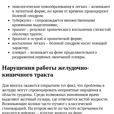
онкологические новообразования в легких – возникают
в латентной форме, но время от времени провоцируют
болевой синдром;
туберкулез – сопровождается множественными
кровяными выделениями;
трахеит – результат хронического воспаления слизистой
оболочки трахеи;
бронхит в острой и хронической форме;
воспаление легких – болевой синдром носит ноющий
характер;
плеврит – возникает на фоне продолжительного
раздражения нервных окончаний плевры.
Нарушения работы желудочно-
кишечного тракта
Для многих окажется открытием тот факт, что проблемы в
желудке могут спровоцировать неприятные ощущения в
области грудины. Среди возможных виновников врачи
выделяют желчный пузырь, где отмечается застой жидкости.
Возникающие колики часто путают с классической
стенокардией. На втором месте по частоте встречаемости
находится рефлюкс – вздутие живота на фоне