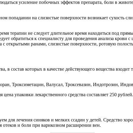
даться усиление побочных эффектов препарата, боли в животе, 
ом попадании на слизистые поверхности возникает сухость сли
ремя терапии не следует длительное время находиться под пря
едует обратиться к специалисту для проведения анализа крови 
а с открытыми ранами, слизистые поверхности, ротовую полость 
ва, в состав которых в качестве действующего вещества входит
оран, Троксиметацин, Валусал, Троксевазин, Индотрозин, Индо
я цена упаковки лекарственного средства составляет 250 рублей
уем для лечения синяков и мелких ссадин у детей. Средство хор
я отеков и боли при варикозном расширении вен.