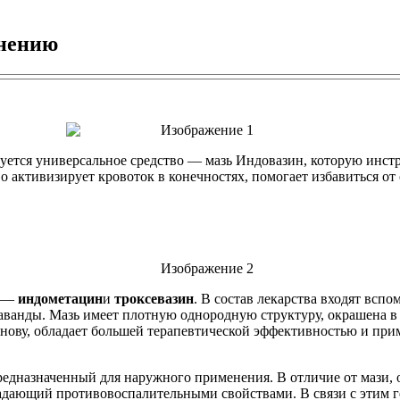
енению
ьзуется универсальное средство — мазь Индовазин, которую ин
 активизирует кровоток в конечностях, помогает избавиться от 
а —
индометацин
и
троксевазин
. В состав лекарства входят всп
лаванды. Мазь имеет плотную однородную структуру, окрашена в
снову, обладает большей терапевтической эффективностью и при
редназначенный для наружного применения. В отличие от мази, 
бладающий противовоспалительными свойствами. В связи с этим