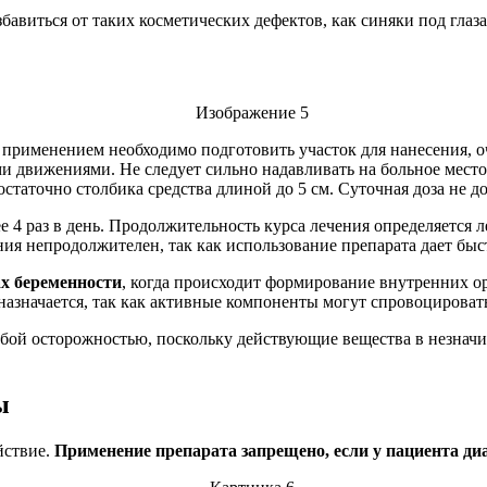
авиться от таких косметических дефектов, как синяки под глаз
применением необходимо подготовить участок для нанесения, оч
 движениями. Не следует сильно надавливать на больное место,
статочно столбика средства длиной до 5 см. Суточная доза не д
ее 4 раз в день. Продолжительность курса лечения определяется 
ения непродолжителен, так как использование препарата дает бы
х беременности
, когда происходит формирование внутренних ор
 назначается, так как активные компоненты могут спровоцирова
обой осторожностью, поскольку действующие вещества в незначи
ы
йствие.
Применение препарата запрещено, если у пациента д