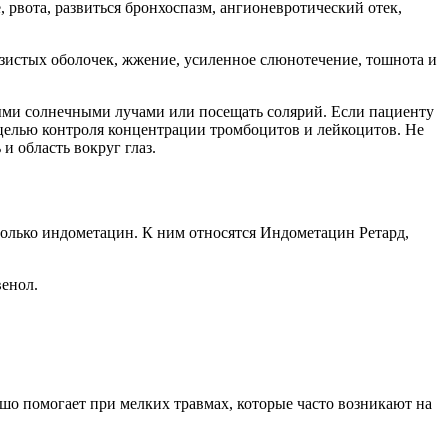
рвота, развиться бронхоспазм, ангионевротический отек,
зистых оболочек, жжение, усиленное слюнотечение, тошнота и
мыми солнечными лучами или посещать солярий. Если пациенту
с целью контроля концентрации тромбоцитов и лейкоцитов. Не
и область вокруг глаз.
 только индометацин. К ним относятся Индометацин Ретард,
венол.
.
ошо помогает при мелких травмах, которые часто возникают на