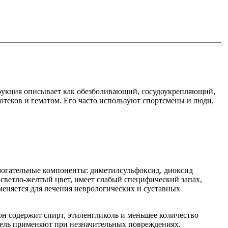
струкция описывает как обезболивающий, сосудоукрепляющий,
отеков и гематом. Его часто используют спортсмены и люди,
омогательные компоненты: диметилсульфоксид, диоксид
 светло-желтый цвет, имеет слабый специфический запах,
меняется для лечения неврологических и суставных
он содержит спирт, этиленгликоль и меньшее количество
 гель применяют при незначительных повреждениях.