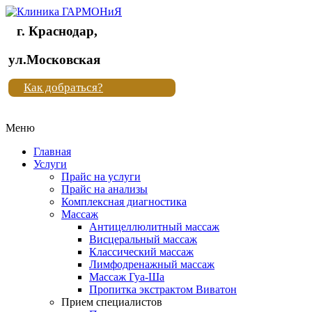
г. Краснодар,
Клиника
ул.Московская
"Новая
Как добраться?
жизнь"
Меню
Клиника
"Новая
Главная
жизнь"
Услуги
Прайс на услуги
Прайс на анализы
Комплексная диагностика
Массаж
Антицеллюлитный массаж
Висцеральный массаж
Классический массаж
Лимфодренажный массаж
Массаж Гуа-Ша
Пропитка экстрактом Виватон
Прием специалистов