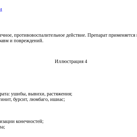
и
ечное, противовоспалительное действие. Препарат применяется 
равм и повреждений.
рата: ушибы, вывихи, растяжения;
гинит, бурсит, люмбаго, ишиас;
изации конечностей;
ва;