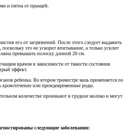
ами и пятна от прыщей.
истив его от загрязнений. После этого следует выдавить
 поскольку это не ускорит впитывание, а только усилит
олжна превышать полоску длиной 20 см.
лечащим врачом в зависимости от тяжести состояния
стрый эффект.
ганов ребенка. Во втором триместре мазь применяется по
ть кровотечение или преждевременные роды.
тельном количестве проникают в грудное молоко и могут
иагностированы следующие заболевания: