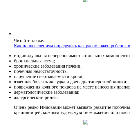
Читайте также:
Как по шевелениям определить как расположен ребенок 
индивидуальная непереносимость отдельных компонентов
бронхиальная астма;
хронические заболевания печени;
почечная недостаточность;
нарушение свертываемости крови;
язвенная болезнь желудка и двенадцатиперстной кишки;
повреждения кожного покрова на месте нанесения препар
дерматологические заболевания;
аллергический ринит.
Очень редко Индовазин может вызвать развитие побочных
крапивницей, кожным зудом, чувством жжения или покал