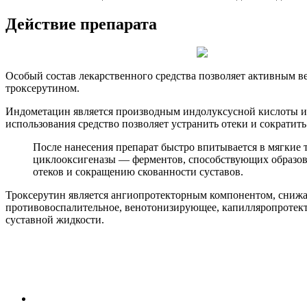
Действие препарата
Особый состав лекарственного средства позволяет активным в
троксерутином.
Индометацин является производным индолуксусной кислоты и 
использования средство позволяет устранить отеки и сократит
После нанесения препарат быстро впитывается в мягкие
циклооксигеназы — ферментов, способствующих образов
отеков и сокращению скованности суставов.
Троксерутин является ангиопротекторным компонентом, сниж
противовоспалительное, венотонизирующее, капилляропротекто
суставной жидкости.