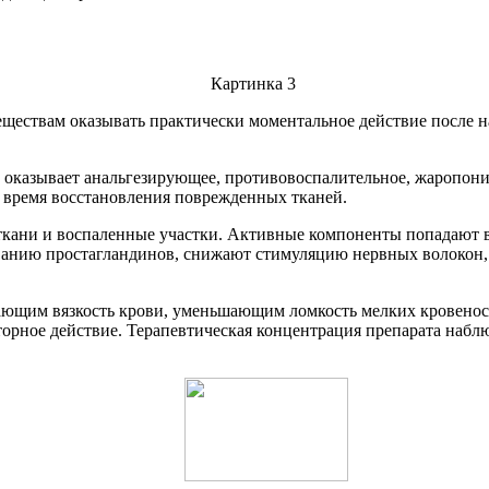
еществам оказывать практически моментальное действие после 
оказывает анальгезирующее, противовоспалительное, жаропониж
ь время восстановления поврежденных тканей.
 ткани и воспаленные участки. Активные компоненты попадают 
анию простагландинов, снижают стимуляцию нервных волокон, 
ающим вязкость крови, уменьшающим ломкость мелких кровено
рное действие. Терапевтическая концентрация препарата наблюд