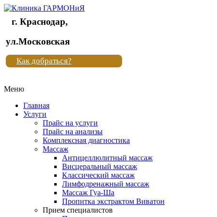
г. Краснодар,
Клиника
ул.Московская
"Новая
Как добраться?
жизнь"
Меню
Клиника
"Новая
Главная
жизнь"
Услуги
Прайс на услуги
Прайс на анализы
Комплексная диагностика
Массаж
Антицеллюлитный массаж
Висцеральный массаж
Классический массаж
Лимфодренажный массаж
Массаж Гуа-Ша
Пропитка экстрактом Виватон
Прием специалистов