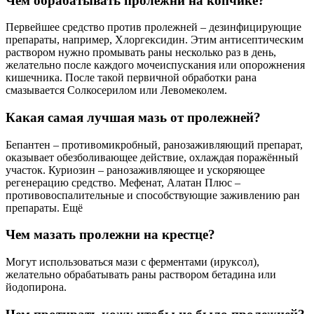
Чем обрабатывать пролежни на копчике?
Первейшее средство против пролежней – дезинфицирующие
препараты, например, Хлоргексидин. Этим антисептическим
раствором нужно промывать раны несколько раз в день,
желательно после каждого мочеиспускания или опорожнения
кишечника. После такой первичной обработки рана
смазывается Солкосерилом или Левомеколем.
Какая самая лучшая мазь от пролежней?
Бепантен – противомикробный, ранозаживляющий препарат,
оказывает обезболивающее действие, охлаждая поражённый
участок. Куриозин – ранозаживляющее и ускоряющее
регенерацию средство. Мефенат, Алатан Плюс –
противовоспалительные и способствующие заживлению ран
препараты. Ещё
Чем мазать пролежни на крестце?
Могут использоваться мази с ферментами (ируксол),
желательно обрабатывать раны раствором бетадина или
йодопирона.