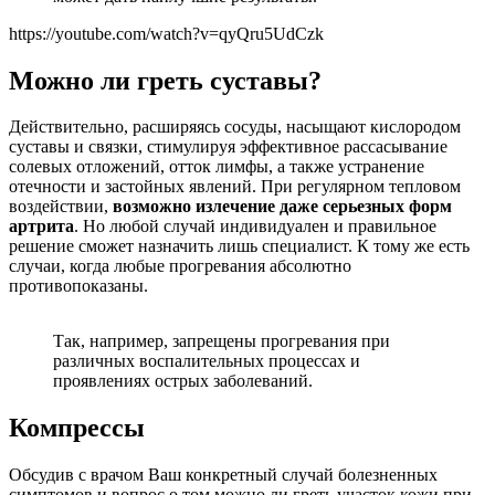
https://youtube.com/watch?v=qyQru5UdCzk
Можно ли греть суставы?
Действительно, расширяясь сосуды, насыщают кислородом
суставы и связки, стимулируя эффективное рассасывание
солевых отложений, отток лимфы, а также устранение
отечности и застойных явлений. При регулярном тепловом
воздействии,
возможно излечение даже серьезных форм
артрита
. Но любой случай индивидуален и правильное
решение сможет назначить лишь специалист. К тому же есть
случаи, когда любые прогревания абсолютно
противопоказаны.
Так, например, запрещены прогревания при
различных воспалительных процессах и
проявлениях острых заболеваний.
Компрессы
Обсудив с врачом Ваш конкретный случай болезненных
симптомов и вопрос о том можно ли греть участок кожи при