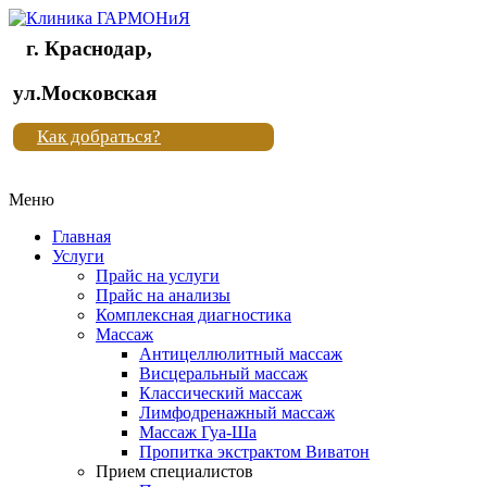
г. Краснодар,
Клиника
ул.Московская
"Новая
Как добраться?
жизнь"
Меню
Клиника
"Новая
Главная
жизнь"
Услуги
Прайс на услуги
Прайс на анализы
Комплексная диагностика
Массаж
Антицеллюлитный массаж
Висцеральный массаж
Классический массаж
Лимфодренажный массаж
Массаж Гуа-Ша
Пропитка экстрактом Виватон
Прием специалистов