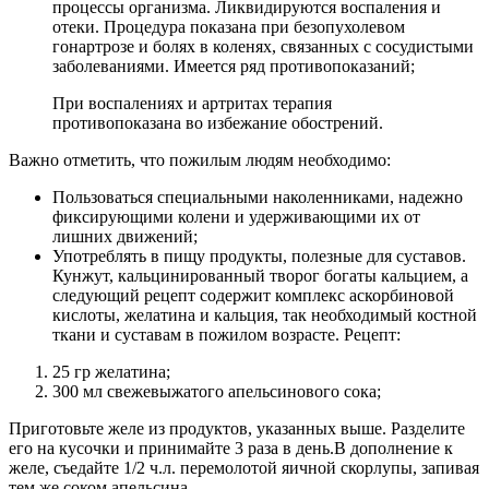
процессы организма. Ликвидируются воспаления и
отеки. Процедура показана при безопухолевом
гонартрозе и болях в коленях, связанных с сосудистыми
заболеваниями. Имеется ряд противопоказаний;
При воспалениях и артритах терапия
противопоказана во избежание обострений.
Важно отметить, что пожилым людям необходимо:
Пользоваться специальными наколенниками, надежно
фиксирующими колени и удерживающими их от
лишних движений;
Употреблять в пищу продукты, полезные для суставов.
Кунжут, кальцинированный творог богаты кальцием, а
следующий рецепт содержит комплекс аскорбиновой
кислоты, желатина и кальция, так необходимый костной
ткани и суставам в пожилом возрасте. Рецепт:
25 гр желатина;
300 мл свежевыжатого апельсинового сока;
Приготовьте желе из продуктов, указанных выше. Разделите
его на кусочки и принимайте 3 раза в день.В дополнение к
желе, съедайте 1/2 ч.л. перемолотой яичной скорлупы, запивая
тем же соком апельсина.