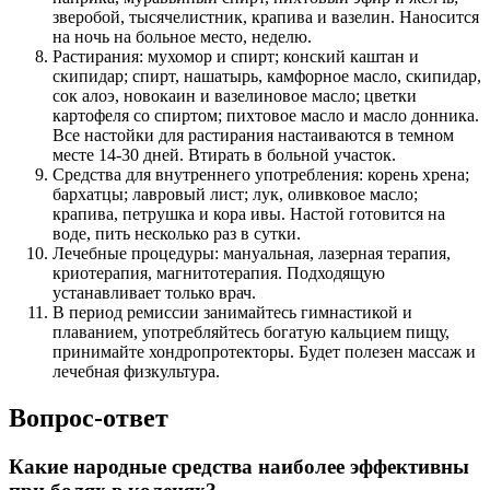
зверобой, тысячелистник, крапива и вазелин. Наносится
на ночь на больное место, неделю.
Растирания: мухомор и спирт; конский каштан и
скипидар; спирт, нашатырь, камфорное масло, скипидар,
сок алоэ, новокаин и вазелиновое масло; цветки
картофеля со спиртом; пихтовое масло и масло донника.
Все настойки для растирания настаиваются в темном
месте 14-30 дней. Втирать в больной участок.
Средства для внутреннего употребления: корень хрена;
бархатцы; лавровый лист; лук, оливковое масло;
крапива, петрушка и кора ивы. Настой готовится на
воде, пить несколько раз в сутки.
Лечебные процедуры: мануальная, лазерная терапия,
криотерапия, магнитотерапия. Подходящую
устанавливает только врач.
В период ремиссии занимайтесь гимнастикой и
плаванием, употребляйтесь богатую кальцием пищу,
принимайте хондропротекторы. Будет полезен массаж и
лечебная физкультура.
Вопрос-ответ
Какие народные средства наиболее эффективны