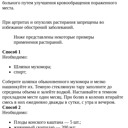
больного путем улучшения кровообращения пораженного
места.
При артритах и опухолях растирания запрещены во
избежание обострений заболеваний.
Ниже представлены некоторые примеры
применения растираний.
Способ 1
Необходимо:
Шляпки мухомора;
спирт;
Соберите шляпки обыкновенного мухомора и мелко
нашинкуйте их. Темную стеклянную тару заполните до
середины объема и залейте водкой. Настаивайте в темном
прохладном месте один месяц. При болях в коленях втирайте
смесь в них ежедневно дважды в сутки, с утра и вечером.
Способ 2
Необходимо:
Плоды конского каштана — 5 шт.;
живичный скипидар — 200 мл;