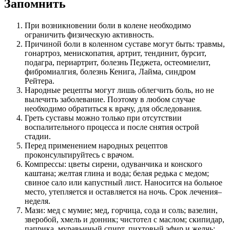
Запомнить
При возникновении боли в колене необходимо
ограничить физическую активность.
Причиной боли в коленном суставе могут быть: травмы,
гонартроз, менископатия, артрит, тендинит, бурсит,
подагра, периартрит, болезнь Педжета, остеомиелит,
фибромиалгия, болезнь Кенига, Лайма, синдром
Рейтера.
Народные рецепты могут лишь облегчить боль, но не
вылечить заболевание. Поэтому в любом случае
необходимо обратиться к врачу, для обследования.
Греть суставы можно только при отсутствии
воспалительного процесса и после снятия острой
стадии.
Перед применением народных рецептов
проконсультируйтесь с врачом.
Компрессы: цветы сирени, одуванчика и конского
каштана; желтая глина и вода; белая редька с медом;
свиное сало или капустный лист. Наносится на больное
место, утепляется и оставляется на ночь. Срок лечения–
неделя.
Мази: мед с мумие; мед, горчица, сода и соль; вазелин,
зверобой, хмель и донник; чистотел с маслом; скипидар,
паприка, муравьиный спирт, пихтовый эфир и желчь;