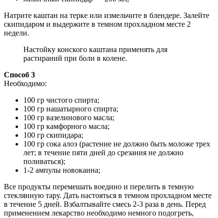
Натрите каштан на терке или измельчите в блендере. Залейте
скипидаром и выдержите в темном прохладном месте 2
недели.
Настойку конского каштана применять для
растираний при боли в колене.
Способ 3
Необходимо:
100 гр чистого спирта;
100 гр нашатырного спирта;
100 гр вазелинового масла;
100 гр камфорного масла;
100 гр скипидара;
100 гр сока алоэ (растение не должно быть моложе трех
лет; в течение пяти дней до срезания не должно
поливаться);
1-2 ампулы новокаина;
Все продукты перемешать воедино и перелить в темную
стеклянную тару. Дать настояться в темном прохладном месте
в течение 5 дней. Взбалтывайте смесь 2-3 раза в день. Перед
применением лекарство необходимо немного подогреть,