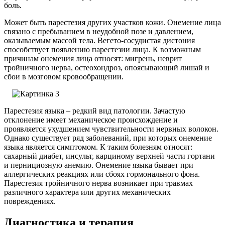
боль.
Может быть парестезия других участков кожи. Онемение лица
связано с пребыванием в неудобной позе и давлением,
оказываемым массой тела. Вегето-сосудистая дистония
способствует появлению парестезии лица. К возможным
причинам онемения лица относят: мигрень, неврит
тройничного нерва, остеохондроз, опоясывающий лишай и
сбои в мозговом кровообращении.
Парестезия языка – редкий вид патологии. Зачастую
отклонение имеет механическое происхождение и
проявляется ухудшением чувствительности нервных волокон.
Однако существует ряд заболеваний, при которых онемение
языка является симптомом. К таким болезням относят:
сахарный диабет, инсульт, карциному верхней части гортани
и пернициозную анемию. Онемение языка бывает при
аллергических реакциях или сбоях гормонального фона.
Парестезия тройничного нерва возникает при травмах
различного характера или других механических
повреждениях.
Диагностика и терапия