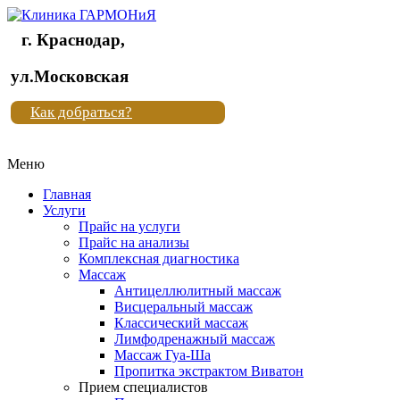
г. Краснодар,
Клиника
ул.Московская
"Новая
Как добраться?
жизнь"
Меню
Клиника
"Новая
Главная
жизнь"
Услуги
Прайс на услуги
Прайс на анализы
Комплексная диагностика
Массаж
Антицеллюлитный массаж
Висцеральный массаж
Классический массаж
Лимфодренажный массаж
Массаж Гуа-Ша
Пропитка экстрактом Виватон
Прием специалистов