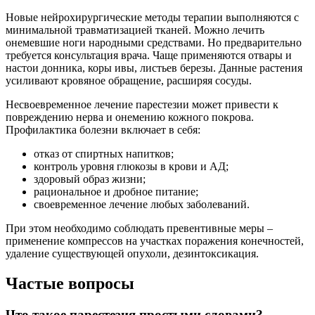
Новые нейрохирургические методы терапии выполняются с
минимальной травматизацией тканей. Можно лечить
онемевшие ноги народными средствами. Но предварительно
требуется консультация врача. Чаще применяются отвары и
настои донника, коры ивы, листьев березы. Данные растения
усиливают кровяное обращение, расширяя сосуды.
Несвоевременное лечение парестезии может привести к
повреждению нерва и онемению кожного покрова.
Профилактика болезни включает в себя:
отказ от спиртных напитков;
контроль уровня глюкозы в крови и АД;
здоровый образ жизни;
рациональное и дробное питание;
своевременное лечение любых заболеваний.
При этом необходимо соблюдать превентивные меры –
применение компрессов на участках поражения конечностей,
удаление существующей опухоли, дезинтоксикация.
Частые вопросы
Что такое парестезия простыми словами?