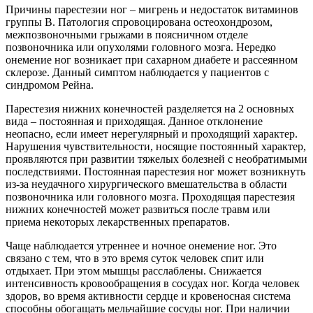
Причины парестезии ног – мигрень и недостаток витаминов
группы В. Патология спровоцирована остеохондрозом,
межпозвоночными грыжами в поясничном отделе
позвоночника или опухолями головного мозга. Нередко
онемение ног возникает при сахарном диабете и рассеянном
склерозе. Данный симптом наблюдается у пациентов с
синдромом Рейна.
Парестезия нижних конечностей разделяется на 2 основных
вида – постоянная и приходящая. Данное отклонение
неопасно, если имеет нерегулярный и проходящий характер.
Нарушения чувствительности, носящие постоянный характер,
проявляются при развитии тяжелых болезней с необратимыми
последствиями. Постоянная парестезия ног может возникнуть
из-за неудачного хирургического вмешательства в области
позвоночника или головного мозга. Проходящая парестезия
нижних конечностей может развиться после травм или
приема некоторых лекарственных препаратов.
Чаще наблюдается утреннее и ночное онемение ног. Это
связано с тем, что в это время суток человек спит или
отдыхает. При этом мышцы расслаблены. Снижается
интенсивность кровообращения в сосудах ног. Когда человек
здоров, во время активности сердце и кровеносная система
способны обогащать мельчайшие сосуды ног. При наличии