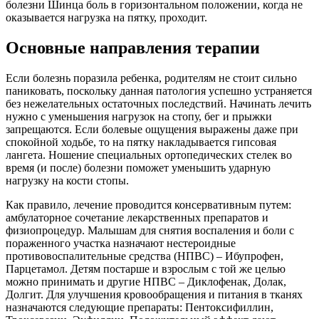
болезни Шинца боль в горизонтальном положении, когда не
оказывается нагрузка на пятку, проходит.
Основные направления терапии
Если болезнь поразила ребенка, родителям не стоит сильно
паниковать, поскольку данная патология успешно устраняется
без нежелательных остаточных последствий. Начинать лечить
нужно с уменьшения нагрузок на стопу, бег и прыжки
запрещаются. Если болевые ощущения выражены даже при
спокойной ходьбе, то на пятку накладывается гипсовая
лангета. Ношение специальных ортопедических стелек во
время (и после) болезни поможет уменьшить ударную
нагрузку на кости стопы.
Как правило, лечение проводится консервативным путем:
амбулаторное сочетание лекарственных препаратов и
физиопроцедур. Малышам для снятия воспаления и боли с
пораженного участка назначают нестероидные
противовоспалительные средства (НПВС) – Ибупрофен,
Парцетамол. Детям постарше и взрослым с той же целью
можно принимать и другие НПВС – Диклофенак, Долак,
Долгит. Для улучшения кровообращения и питания в тканях
назначаются следующие препараты: Пентоксифиллин,