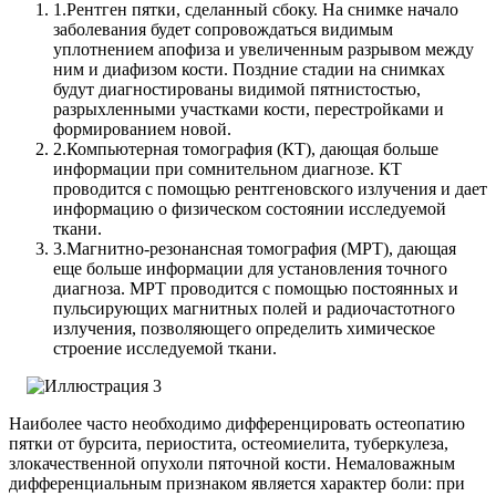
1.
Рентген пятки, сделанный сбоку. На снимке начало
заболевания будет сопровождаться видимым
уплотнением апофиза и увеличенным разрывом между
ним и диафизом кости. Поздние стадии на снимках
будут диагностированы видимой пятнистостью,
разрыхленными участками кости, перестройками и
формированием новой.
2.
Компьютерная томография (КТ), дающая больше
информации при сомнительном диагнозе. КТ
проводится с помощью рентгеновского излучения и дает
информацию о физическом состоянии исследуемой
ткани.
3.
Магнитно-резонансная томография (МРТ), дающая
еще больше информации для установления точного
диагноза. МРТ проводится с помощью постоянных и
пульсирующих магнитных полей и радиочастотного
излучения, позволяющего определить химическое
строение исследуемой ткани.
Наиболее часто необходимо дифференцировать остеопатию
пятки от бурсита, периостита, остеомиелита, туберкулеза,
злокачественной опухоли пяточной кости. Немаловажным
дифференциальным признаком является характер боли: при