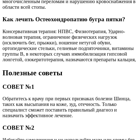
многочисленным переломам и нарушению кровоснабжения в
области всей стопы.
Как лечить Остеохондропатию бугра пятки?
Консервативная терапия: НПВС, Физиотерапия, Ударно-
волновая терапия, ограничение физических нагрузок
(исключить бег, прыжки), ношение нетугой обуви,
ортопедические стельки, гелиевые подпяточники, витамины
группы В, в некоторых случаях иммобилизация гипсовой
лонгетой, озокеритотерапия, назначаются препараты кальция,
Полезные советы
СОВЕТ №1
Обратитесь к врачу при первых признаках болезни Шинца,
таких как высыпания на коже, зуд, отечность. Только
специалист сможет поставить правильный диагноз и
назначить эффективное лечение.
СОВЕТ №2
Избегайте самолечения и не используйте мази или кремы без