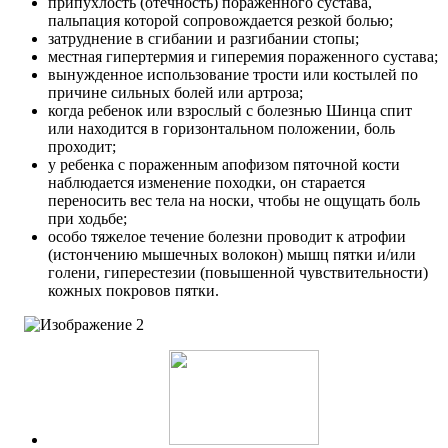
припухлость (отечность) пораженного сустава,
пальпация которой сопровождается резкой болью;
затруднение в сгибании и разгибании стопы;
местная гипертермия и гиперемия пораженного сустава;
вынужденное использование трости или костылей по
причине сильных болей или артроза;
когда ребенок или взрослый с болезнью Шинца спит
или находится в горизонтальном положении, боль
проходит;
у ребенка с пораженным апофизом пяточной кости
наблюдается изменение походки, он старается
переносить вес тела на носки, чтобы не ощущать боль
при ходьбе;
особо тяжелое течение болезни проводит к атрофии
(истончению мышечных волокон) мышц пятки и/или
голени, гиперестезии (повышенной чувствительности)
кожных покровов пятки.