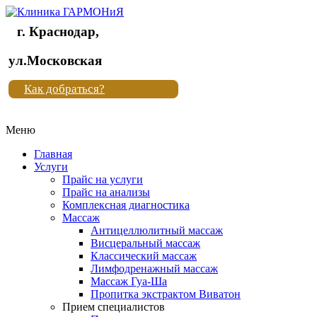
г. Краснодар,
Клиника
ул.Московская
"Новая
Как добраться?
жизнь"
Меню
Клиника
"Новая
Главная
жизнь"
Услуги
Прайс на услуги
Прайс на анализы
Комплексная диагностика
Массаж
Антицеллюлитный массаж
Висцеральный массаж
Классический массаж
Лимфодренажный массаж
Массаж Гуа-Ша
Пропитка экстрактом Виватон
Прием специалистов