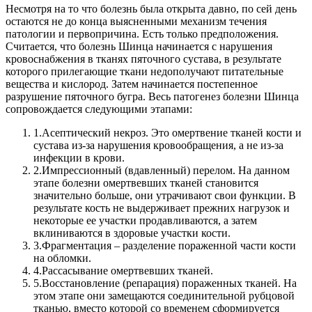
Несмотря на то что болезнь была открыта давно, по сей день
остаются не до конца выясненными механизм течения
патологии и первопричина. Есть только предположения.
Считается, что болезнь Шинца начинается с нарушения
кровоснабжения в тканях пяточного сустава, в результате
которого прилегающие ткани недополучают питательные
вещества и кислород. Затем начинается постепенное
разрушение пяточного бугра.
Весь патогенез болезни Шинца
сопровождается следующими этапами:
1.
Асептический некроз. Это омертвение тканей кости и
сустава из-за нарушения кровообращения, а не из-за
инфекции в крови.
2.
Импрессионный (вдавленный) перелом. На данном
этапе болезни омертвевших тканей становится
значительно больше, они утрачивают свои функции. В
результате кость не выдерживает прежних нагрузок и
некоторые ее участки продавливаются, а затем
вклиниваются в здоровые участки кости.
3.
Фрагментация – разделение пораженной части кости
на обломки.
4.
Рассасывание омертвевших тканей.
5.
Восстановление (репарация) пораженных тканей. На
этом этапе они замещаются соединительной рубцовой
тканью, вместо которой со временем сформируется