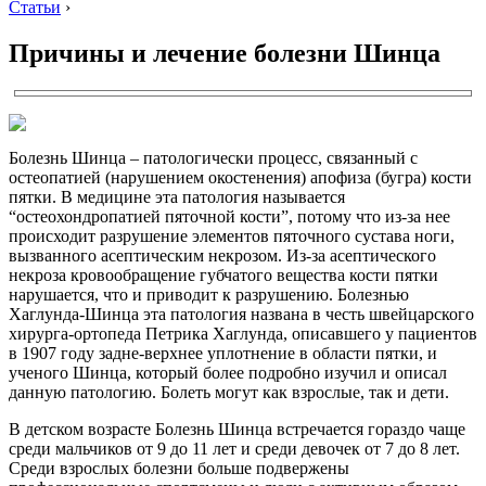
Статьи
›
Причины и лечение болезни Шинца
Болезнь Шинца – патологически процесс, связанный с
остеопатией (нарушением окостенения) апофиза (бугра) кости
пятки. В медицине эта патология называется
“остеохондропатией пяточной кости”, потому что из-за нее
происходит разрушение элементов пяточного сустава ноги,
вызванного асептическим некрозом. Из-за асептического
некроза кровообращение губчатого вещества кости пятки
нарушается, что и приводит к разрушению. Болезнью
Хаглунда-Шинца эта патология названа в честь швейцарского
хирурга-ортопеда Петрика Хаглунда, описавшего у пациентов
в 1907 году задне-верхнее уплотнение в области пятки, и
ученого Шинца, который более подробно изучил и описал
данную патологию. Болеть могут как взрослые, так и дети.
В детском возрасте Болезнь Шинца встречается гораздо чаще
среди мальчиков от 9 до 11 лет и среди девочек от 7 до 8 лет.
Среди взрослых болезни больше подвержены