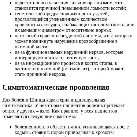
недостаточного усвоения кальция организмом, что
становится причиной повышенной ломкости костей;
генетической предрасположенности у детей,
проявляющейся уменьшенным количеством
кровеносных сосудов, снабжающих пяточную кость, или
их меньшим диаметром относительно нормы;
патологий сердечно-сосудистой системы, из-за которых
может возникнуть нарушение кровообращение в
пяточной кости;
из-за функциональных нарушений нервов, которые
иннервируют и питают пяточную кость;
из-за инфекционного процесса в костях стопы, в
частности в пяточной (остемиелит), который может
стать причиной некроза.
Симптоматические проявления
Для болезни Шинца характерна индивидуальная
симптоматика. У некоторых пациентов болезнь протекает
остро, у других – вяло.
Как правило, у всех пациентов
отмечаются следующие симптомы:
болезненность в области пятки, усиливающаяся после
ходьбы, стояния, порой приводящая к хромоте;