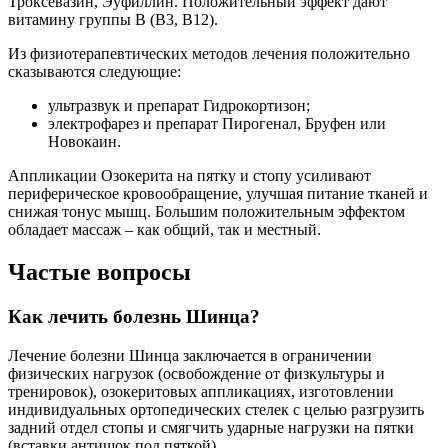
Троксевазин, Эуфиллин. Положительный эффект дают
витамину группы В (В3, В12).
Из физиотерапевтических методов лечения положительно
сказываются следующие:
ультразвук и препарат Гидрокортизон;
электрофарез и препарат Пирогенал, Бруфен или
Новокаин.
Аппликации Озокерита на пятку и стопу усиливают
периферическое кровообращение, улучшая питание тканей и
снижая тонус мышц. Большим положительным эффектом
обладает массаж – как общий, так и местный.
Частые вопросы
Как лечить болезнь Шинца?
Лечение болезни Шинца заключается в ограничении
физических нагрузок (освобождение от физкультуры и
тренировок), озокеритовых аппликациях, изготовлении
индивидуальных ортопедических стелек с целью разгрузить
задний отдел стопы и смягчить ударные нагрузки на пятки
(вставки антишок под пяткой).