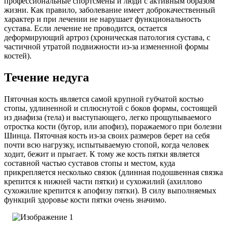
профессиональные спортсмены и люди с активным образом
жизни. Как правило, заболевание имеет доброкачественный
характер и при лечении не нарушает функциональность
сустава. Если лечение не проводится, остается
деформирующий артроз (хроническая патология сустава, с
частичной утратой подвижности из-за измененной формы
костей).
Течение недуга
Пяточная кость является самой крупной губчатой костью
стопы, удлиненной и сплюснутой с боков формы, состоящей
из диафиза (тела) и выступающего, легко прощупываемого
отростка кости (бугор, или апофиз), поражаемого при болезни
Шинца. Пяточная кость из-за своих размеров берет на себя
почти всю нагрузку, испытываемую стопой, когда человек
ходит, бежит и прыгает. К тому же кость пятки является
составной частью суставов стопы и местом, куда
прикрепляется несколько связок (длинная подошвенная связка
крепится к нижней части пятки) и сухожилий (ахиллово
сухожилие крепится к апофизу пятки). В силу выполняемых
функций здоровье кости пятки очень значимо.