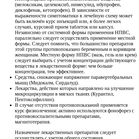
(мелоксикам, целекоксиб, нимесулид, ибупрофен,
диклофенак, кетопрофен). В зависимости от
выраженности симптоматики в лечебную схему может
быть включён курс инъекций или, в более легких
случаях, курсовой прием таблеток или капсул.
Независимо от системной формы применения НПВС,
параллельно следует осуществлять применение местной
формы. Следует помнить, что большинство препаратов
этой группы противопоказано беременным и кормящим
женщинам. Местную форму НПВС (мазь, гель или крем)
следует выбирать с учетом концентрации действующего
вещества в лекарственной форме: чем больше
концентрация, тем эффективнее.
Средства, снижающие напряжение паравертебральных
мышц (Мидокалм, Сирдалуд).
Лекарства, действие которых направлено на улучшение
микроциркуляции в мягких тканях (Курантил,
Пентоксифиллин).
В случае отсутствия противопоказаний применяется
курс физиолечения: активно используются фонофорез с
противовоспалительными препаратами,
магнитотерапия.
Назначение лекарственных препаратов следует
осуществлять с учетом общего состояния