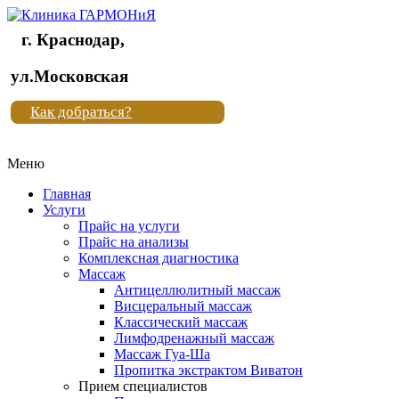
г. Краснодар,
Клиника
ул.Московская
"Новая
Как добраться?
жизнь"
Меню
Клиника
"Новая
Главная
жизнь"
Услуги
Прайс на услуги
Прайс на анализы
Комплексная диагностика
Массаж
Антицеллюлитный массаж
Висцеральный массаж
Классический массаж
Лимфодренажный массаж
Массаж Гуа-Ша
Пропитка экстрактом Виватон
Прием специалистов