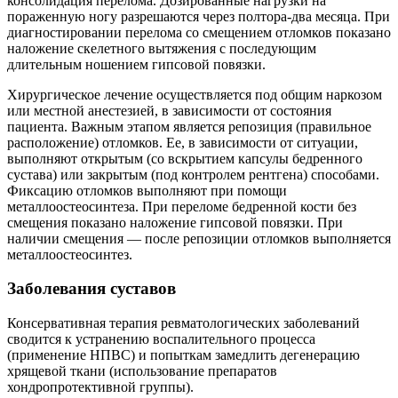
консолидация перелома. Дозированные нагрузки на
пораженную ногу разрешаются через полтора-два месяца. При
диагностировании перелома со смещением отломков показано
наложение скелетного вытяжения с последующим
длительным ношением гипсовой повязки.
Хирургическое лечение осуществляется под общим наркозом
или местной анестезией, в зависимости от состояния
пациента. Важным этапом является репозиция (правильное
расположение) отломков. Ее, в зависимости от ситуации,
выполняют открытым (со вскрытием капсулы бедренного
сустава) или закрытым (под контролем рентгена) способами.
Фиксацию отломков выполняют при помощи
металлоостеосинтеза. При переломе бедренной кости без
смещения показано наложение гипсовой повязки. При
наличии смещения — после репозиции отломков выполняется
металлоостеосинтез.
Заболевания суставов
Консервативная терапия ревматологических заболеваний
сводится к устранению воспалительного процесса
(применение НПВС) и попыткам замедлить дегенерацию
хрящевой ткани (использование препаратов
хондропротективной группы).