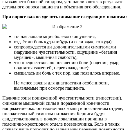
вызвавшего болевой синдром, устанавливаются в результате
детального опроса пациента и объективного обследования.
При опросе важно уделить внимание следующим нюансам:
точная локализация болевого ощущения;
отдаёт ли боль куда-нибудь (и если «да», то куда);
сопровождается ли дополнительными симптомами
(нарушение чувствительности, ощущение «бегания
мурашек», мышечная слабость);
что предшествовало появлению боли (падение, удар,
поднятия тяжестей, переохлаждение);
смещалась ли боль с тех пор, как появилось впервые.
Не менее важны для диагностики особенности,
выявляемые при осмотре пациента.
Наличие зоны пониженной чувствительности (гипестезии),
снижение мышечной силы в пораженной конечности,
напряжение околопозвоночных мышц в поясничном отделе,
положительный симптом натяжения Кернига будут
свидетельствовать в пользу локализации причины в
пояснично-крестцовом отделе позвоночника. Боль в таких
случаях чаще проходит по задней или передней поверхности