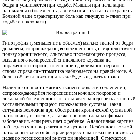
бедра и усиливается при ходьбе. Мышцы при пальпации
напряжены и болезненны, а движения в суставах сохранены.
Больной чаще характеризует боль как тянущую («тянет при
ходьбе и наклонах»).
Гипотрофия (уменьшение в объёмах) мягких тканей от бедра
до колена, сопровождающая болезненность, свидетельствует в
пользу хронического, длительно протекающего процесса,
вызванного компрессией спинального корешка на
пораженной стороне; то есть при сдавливании нервного
ствола справа симптоматика наблюдается на правой ноге. А
боль в области поясницы также будет отдавать вправо.
Наличие отечности мягких тканей в области сочленений,
сопровождающейся покраснением кожных покровов и
локальной болезненностью, заставляет заподозрить активный
воспалительный процесс, поражающий суставы. Такая
ситуация возможна при обострении хронической суставной
патологии у взрослых, а также при ювенильных формах
заболевания, если речь идет о ребенке. Аналогичная картина
наблюдается и при реактивном артрите. Особенностью этой
патологии является быстрый регресс симптоматики и связь с
недавно перенесенной вирусной инфекцией. Отмечается