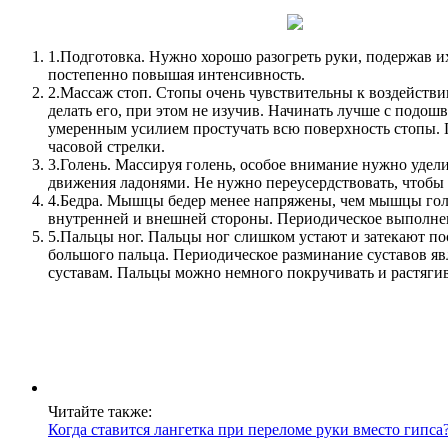
1.
Подготовка. Нужно хорошо разогреть руки, подержав их 
постепенно повышая интенсивность.
2.
Массаж стоп. Стопы очень чувствительны к воздействи
делать его, при этом не изучив. Начинать лучше с подошв
умеренным усилием простучать всю поверхность стопы. П
часовой стрелки.
3.
Голень. Массируя голень, особое внимание нужно удел
движения ладонями. Не нужно переусердствовать, чтобы
4.
Бедра. Мышцы бедер менее напряжены, чем мышцы голен
внутренней и внешней стороны. Периодическое выполнен
5.
Пальцы ног. Пальцы ног слишком устают и затекают по
большого пальца. Периодическое разминание суставов яв
суставам. Пальцы можно немного покручивать и растягив
Читайте также:
Когда ставится лангетка при переломе руки вместо гипса