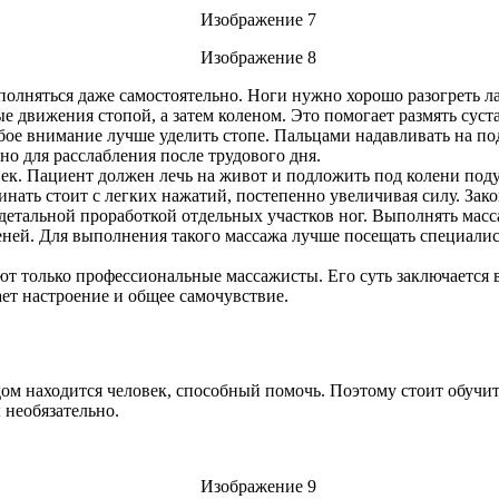
лняться даже самостоятельно. Ноги нужно хорошо разогреть лад
е движения стопой, а затем коленом. Это помогает размять суст
ое внимание лучше уделить стопе. Пальцами надавливать на по
но для расслабления после трудового дня.
ек. Пациент должен лечь на живот и подложить под колени поду
нать стоит с легких нажатий, постепенно увеличивая силу. За
 детальной проработкой отдельных участков ног. Выполнять мас
еней. Для выполнения такого массажа лучше посещать специалис
 только профессиональные массажисты. Его суть заключается в
ет настроение и общее самочувствие.
дом находится человек, способный помочь. Поэтому стоит обуч
 необязательно.