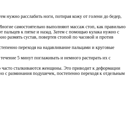
ем нужно расслабить ноги, потирая кожу от голени до бедер,
Многие самостоятельно выполняют массаж стоп, как правильно
от пальцев к пятке и назад. Затем с помощью кулака нужно с
о размять сустав, повертев стопой по часовой и против
остепенно переходя на надавливание пальцами и круговые
ечение 5 минут поглаживать и немного растирать их с
но часто сталкиваются женщины. Это приводит к деформации
но с разминания подушечек, постепенно переходя к отдельным