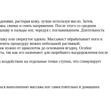
онями, растирая кожу, лучше используя масло. Затем,
авы, связки и снять напряжение. После этого со средним
дошву и пальцы ног, чередуя с поглаживанием. Длительность
шку или свернутое одеяло. Массажист обрабатывает ноги в
кончить процедуру можно небольшой растяжкой.
саж нужно от щиколоток до основания ягодиц. Особое
та, так как его назначают для скорейшего выздоровления после
 воздействии на отдельные точки ступни, что стимулирует
иться выполнению массажа ног самостоятельно в домашних