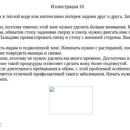
в теплой воде или интенсивно потерев ладони друг о друга. Зат
ю, поэтому именно этой зоне нужно уделить больше внимания. 
ы, обхватив стопу ладонями сверху и снизу, нужно двигать ими 
альцами промассировать пятку и стопу с внешней стороны. Важн
ить икрам и подколенной зоне. Начинать нужно с растираний, п
 не повредить мышцы и связки.
и, поэтому не нужно уделять им много времени. Достаточно в т
ие такой процедуры позволяет сделать кожу более подтянутой.
сле длительного пребывания в обуви, с этой проблемой особен
ляется отличной профилактикой такого заболевания. Начать нуж
ать.
?