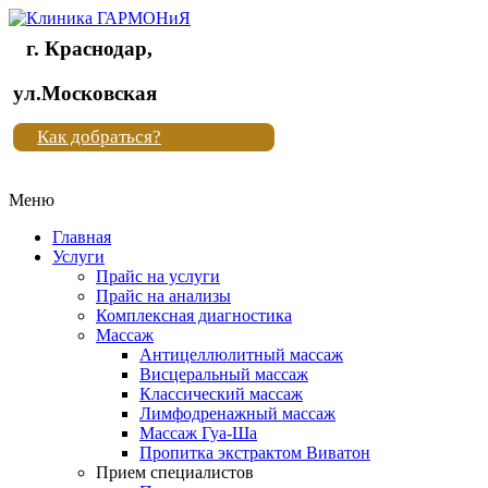
г. Краснодар,
Клиника
ул.Московская
"Новая
Как добраться?
жизнь"
Меню
Клиника
"Новая
Главная
жизнь"
Услуги
Прайс на услуги
Прайс на анализы
Комплексная диагностика
Массаж
Антицеллюлитный массаж
Висцеральный массаж
Классический массаж
Лимфодренажный массаж
Массаж Гуа-Ша
Пропитка экстрактом Виватон
Прием специалистов