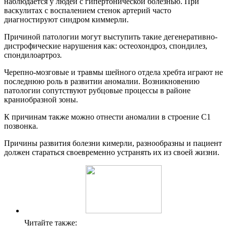
наблюдается у людей с гипертонической болезнью. При
васкулитах с воспалением стенок артерий часто
диагностируют синдром киммерли.
Причиной патологии могут выступить такие дегенеративно-
дистрофические нарушения как: остеохондроз, спондилез,
спондилоартроз.
Черепно-мозговые и травмы шейного отдела хребта играют не
последнюю роль в развитии аномалии. Возникновению
патологии сопутствуют рубцовые процессы в районе
краниобразной зоны.
К причинам также можно отнести аномалии в строение С1
позвонка.
Причины развития болезни кимерли, разнообразны и пациент
должен стараться своевременно устранять их из своей жизни.
Читайте также: