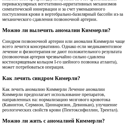
периваскулярных вегетативно-ирритативных механизмов
симпатической иннервации и за счет уменьшенного
поступления крови в вертебрально-базилярный бассейн из-за
механического сдавления позвоночной артерии.
Можно ли вылечить аномалии Киммерли?
Синдром позвоночной артерии или аномалия Киммерли чаще
всего лечится консервативно. Однако если медикаментозное
лечение и физиотерапия не дают положительного результата
(позвоночная артерия чрезвычайно сильно сдавлена
костнохрящевым кольцом I-го шейного позвонка атланта),
может потребоваться операция.
Как лечить синдром Кимерли?
Как лечить аномалию Киммерли Лечение аномалии
Киммерли предполагает использование препаратов,
направленных на: нормализацию мозгового кровотока
(Кавинтон, Сермион, Циннаризин, Девинкан), улучшение
реологических свойств крови (Пентоксифиллин, Трентал).
Можно ли жить с аномалией Киммерли?