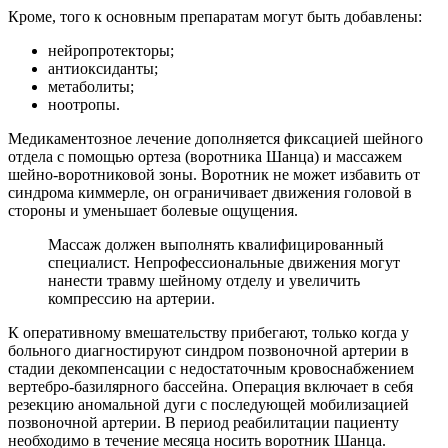
Кроме, того к основным препаратам могут быть добавлены:
нейропротекторы;
антиоксиданты;
метаболиты;
ноотропы.
Медикаментозное лечение дополняется фиксацией шейного
отдела с помощью ортеза (воротника Шанца) и массажем
шейно-воротниковой зоны. Воротник не может избавить от
синдрома киммерле, он ограничивает движения головой в
стороны и уменьшает болевые ощущения.
Массаж должен выполнять квалифицированный
специалист. Непрофессиональные движения могут
нанести травму шейному отделу и увеличить
компрессию на артерии.
К оперативному вмешательству прибегают, только когда у
больного диагностируют синдром позвоночной артерии в
стадии декомпенсации с недостаточным кровоснабжением
вертебро-базилярного бассейна. Операция включает в себя
резекцию аномальной дуги с последующей мобилизацией
позвоночной артерии. В период реабилитации пациенту
необходимо в течение месяца носить воротник Шанца.