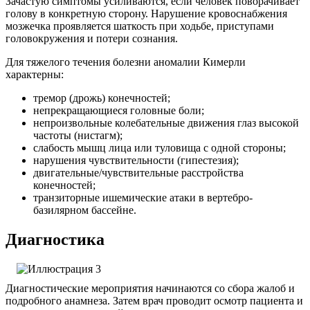
Зачастую симптомы усиливаются, если человек поворачивает
голову в конкретную сторону. Нарушение кровоснабжения
мозжечка проявляется шаткость при ходьбе, приступами
головокружения и потери сознания.
Для тяжелого течения болезни аномалии Кимерли
характерны:
тремор (дрожь) конечностей;
непрекращающиеся головные боли;
непроизвольные колебательные движения глаз высокой
частоты (нистагм);
слабость мышц лица или туловища с одной стороны;
нарушения чувствительности (гипестезия);
двигательные/чувствительные расстройства
конечностей;
транзиторные ишемические атаки в вертебро-
базилярном бассейне.
Диагностика
Диагностические мероприятия начинаются со сбора жалоб и
подробного анамнеза. Затем врач проводит осмотр пациента и