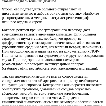
ставит предварительный диагноз.
Чтобы, его подтвердить больного отправляют на
инструментальную и лабораторную диагностику. Наиболее
распространенным методом выступает рентгенография
шейного отдела и черепа.
Боковой рентген краниовертебрального перехода дает
возможность выявить аномалию киммерле. Если больной
страдает от шума в ушах, необходимо проводить
диффдиагностику с отоларингологическими заболеваниями
(хронический средний отит, кохлеарный неврит, лабиринтит).
При необходимости направить его на консультацию к ЛОРу.
Пациента направляют на аудиометрию и другие исследования
слуха. При подозрении на аномалию киммерли
рекомендовано проверить вестибулярный аппарат
(стабилография, вестибулометрия, электронистамография).
Так как аномалия кимерли не всегда сопровождается
синдромом позвоночной артерии, то пациенту необходима
консультация невролога. Контрастная ангиография позволяет
обнаружить тромбозы, сдавливание сосудов опухолью,
абсцессом, кистой, артерио-венозные мальформации,
аневризмы сосудов головного мозга. Определение
клинической значимости аномалии киммерли обеспечивается