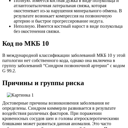
Полную. Имеется костная дужка в виде полукольца и
атлантозатылочная латеральная связка, которая
окостеневает из-за нарушения минерального обмена. В
результате возникает компрессия на позвоночную
артерию и быстрое прогрессирование недуга.
Неполную. Имеется костный нарост в виде полукольца
без окостенения связки.
Код по МКБ 10
В международной классификации заболеваний МКБ 10 у этой
патологии нет собственного кода, однако она включена в
группу заболеваний “Синдром позвоночной артерии” с кодом
G 99.2.
Причины и группы риска
Достоверные причины возникновения заболевания не
определены. Синдром киммерли развивается в результате
воздействия различных факторов. При поражении
кровеносных сосудов шеи и головы атеросклеротическими
бляшками может развиться данная аномалия. Это часто