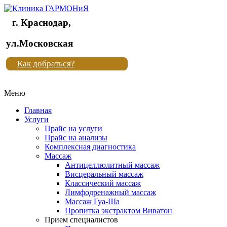
г. Краснодар,
Клиника
ул.Московская
"Новая
Как добраться?
жизнь"
Меню
Клиника
"Новая
Главная
жизнь"
Услуги
Прайс на услуги
Прайс на анализы
Комплексная диагностика
Массаж
Антицеллюлитный массаж
Висцеральный массаж
Классический массаж
Лимфодренажный массаж
Массаж Гуа-Ша
Пропитка экстрактом Виватон
Прием специалистов