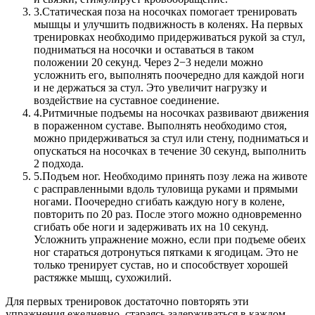
3.
Статическая поза на носочках помогает тренировать
мышцы и улучшить подвижность в коленях. На первых
тренировках необходимо придерживаться рукой за стул,
подниматься на носочки и оставаться в таком
положении 20 секунд. Через 2−3 недели можно
усложнить его, выполнять поочередно для каждой ноги
и не держаться за стул. Это увеличит нагрузку и
воздействие на суставное соединение.
4.
Ритмичные подъемы на носочках развивают движения
в пораженном суставе. Выполнять необходимо стоя,
можно придерживаться за стул или стену, подниматься и
опускаться на носочках в течение 30 секунд, выполнить
2 подхода.
5.
Подъем ног. Необходимо принять позу лежа на животе
с расправленными вдоль туловища руками и прямыми
ногами. Поочередно сгибать каждую ногу в колене,
повторить по 20 раз. После этого можно одновременно
сгибать обе ноги и задерживать их на 10 секунд.
Усложнить упражнение можно, если при подъеме обеих
ног стараться дотронуться пятками к ягодицам. Это не
только тренирует сустав, но и способствует хорошей
растяжке мышц, сухожилий.
Для первых тренировок достаточно повторять эти
упражнения ежедневно, стараясь задерживаться в каждом