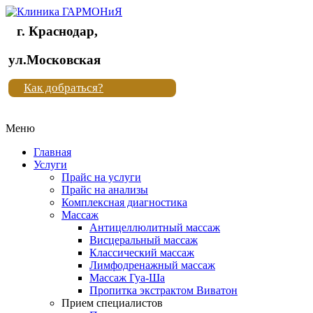
г. Краснодар,
Клиника
ул.Московская
"Новая
Как добраться?
жизнь"
Меню
Клиника
"Новая
Главная
жизнь"
Услуги
Прайс на услуги
Прайс на анализы
Комплексная диагностика
Массаж
Антицеллюлитный массаж
Висцеральный массаж
Классический массаж
Лимфодренажный массаж
Массаж Гуа-Ша
Пропитка экстрактом Виватон
Прием специалистов