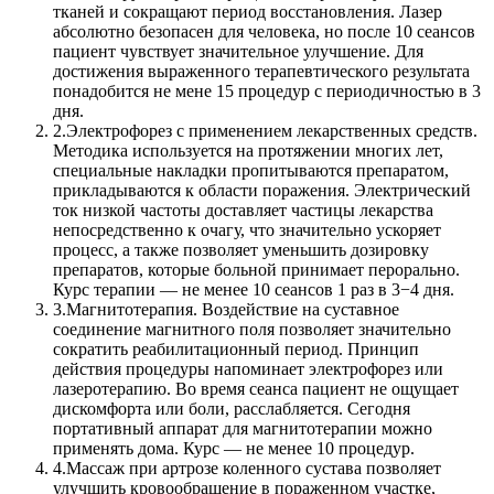
тканей и сокращают период восстановления. Лазер
абсолютно безопасен для человека, но после 10 сеансов
пациент чувствует значительное улучшение. Для
достижения выраженного терапевтического результата
понадобится не мене 15 процедур с периодичностью в 3
дня.
2.
Электрофорез с применением лекарственных средств.
Методика используется на протяжении многих лет,
специальные накладки пропитываются препаратом,
прикладываются к области поражения. Электрический
ток низкой частоты доставляет частицы лекарства
непосредственно к очагу, что значительно ускоряет
процесс, а также позволяет уменьшить дозировку
препаратов, которые больной принимает перорально.
Курс терапии — не менее 10 сеансов 1 раз в 3−4 дня.
3.
Магнитотерапия. Воздействие на суставное
соединение магнитного поля позволяет значительно
сократить реабилитационный период. Принцип
действия процедуры напоминает электрофорез или
лазеротерапию. Во время сеанса пациент не ощущает
дискомфорта или боли, расслабляется. Сегодня
портативный аппарат для магнитотерапии можно
применять дома. Курс — не менее 10 процедур.
4.
Массаж при артрозе коленного сустава позволяет
улучшить кровообращение в пораженном участке,