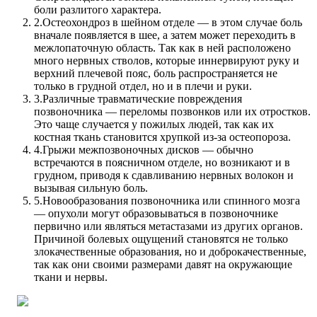
боли разлитого характера.
2.
Остеохондроз в шейном отделе — в этом случае боль
вначале появляется в шее, а затем может переходить в
межлопаточную область. Так как в ней расположено
много нервных стволов, которые иннервируют руку и
верхний плечевой пояс, боль распространяется не
только в грудной отдел, но и в плечи и руки.
3.
Различные травматические повреждения
позвоночника — переломы позвонков или их отростков.
Это чаще случается у пожилых людей, так как их
костная ткань становится хрупкой из-за остеопороза.
4.
Грыжи межпозвоночных дисков — обычно
встречаются в поясничном отделе, но возникают и в
грудном, приводя к сдавливанию нервных волокон и
вызывая сильную боль.
5.
Новообразования позвоночника или спинного мозга
— опухоли могут образовываться в позвоночнике
первично или являться метастазами из других органов.
Причиной болевых ощущений становятся не только
злокачественные образования, но и доброкачественные,
так как они своими размерами давят на окружающие
ткани и нервы.