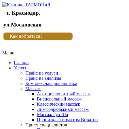
г. Краснодар,
Клиника
ул.Московская
"Новая
Как добраться?
жизнь"
Меню
Клиника
"Новая
Главная
жизнь"
Услуги
Прайс на услуги
Прайс на анализы
Комплексная диагностика
Массаж
Антицеллюлитный массаж
Висцеральный массаж
Классический массаж
Лимфодренажный массаж
Массаж Гуа-Ша
Пропитка экстрактом Виватон
Прием специалистов