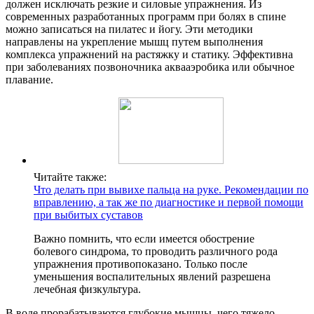
должен исключать резкие и силовые упражнения. Из
современных разработанных программ при болях в спине
можно записаться на пилатес и йогу. Эти методики
направлены на укрепление мышц путем выполнения
комплекса упражнений на растяжку и статику. Эффективна
при заболеваниях позвоночника аквааэробика или обычное
плавание.
Читайте также:
Что делать при вывихе пальца на руке. Рекомендации по
вправлению, а так же по диагностике и первой помощи
при выбитых суставов
Важно помнить, что если имеется обострение
болевого синдрома, то проводить различного рода
упражнения противопоказано. Только после
уменьшения воспалительных явлений разрешена
лечебная физкультура.
В воде прорабатываются глубокие мышцы, чего тяжело