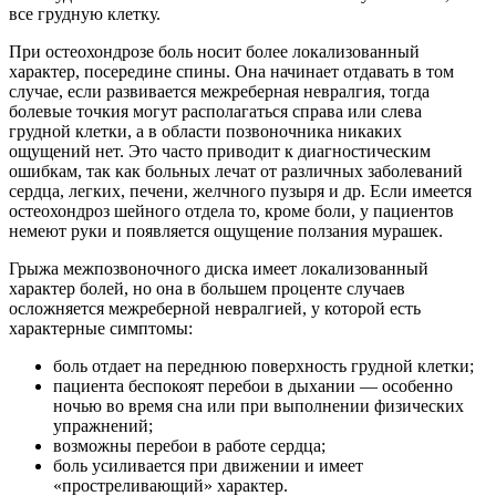
все грудную клетку.
При остеохондрозе боль носит более локализованный
характер, посередине спины. Она начинает отдавать в том
случае, если развивается межреберная невралгия, тогда
болевые точкия могут располагаться справа или слева
грудной клетки, а в области позвоночника никаких
ощущений нет. Это часто приводит к диагностическим
ошибкам, так как больных лечат от различных заболеваний
сердца, легких, печени, желчного пузыря и др. Если имеется
остеохондроз шейного отдела то, кроме боли, у пациентов
немеют руки и появляется ощущение ползания мурашек.
Грыжа межпозвоночного диска имеет локализованный
характер болей, но она в большем проценте случаев
осложняется межреберной невралгией, у которой есть
характерные симптомы:
боль отдает на переднюю поверхность грудной клетки;
пациента беспокоят перебои в дыхании — особенно
ночью во время сна или при выполнении физических
упражнений;
возможны перебои в работе сердца;
боль усиливается при движении и имеет
«простреливающий» характер.