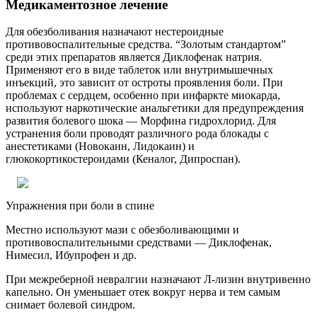
Медикаментозное лечение
Для обезболивания назначают нестероидные
противовоспалительные средства. “Золотым стандартом”
среди этих препаратов является Диклофенак натрия.
Применяют его в виде таблеток или внутримышечных
инъекций, это зависит от остроты проявления боли. При
проблемах с сердцем, особенно при инфаркте миокарда,
используют наркотические анальгетики для предупреждения
развития болевого шока — Морфина гидрохлорид. Для
устранения боли проводят различного рода блокады с
анестетиками (Новокаин, Лидокаин) и
глюкокортикостероидами (Кеналог, Дипроспан).
Упражнения при боли в спине
Местно используют мази с обезболивающими и
противовоспалительными средствами — Диклофенак,
Нимесил, Ибупрофен и др.
При межреберной невралгии назначают Л-лизин внутривенно
капельно. Он уменьшает отек вокруг нерва и тем самым
снимает болевой синдром.