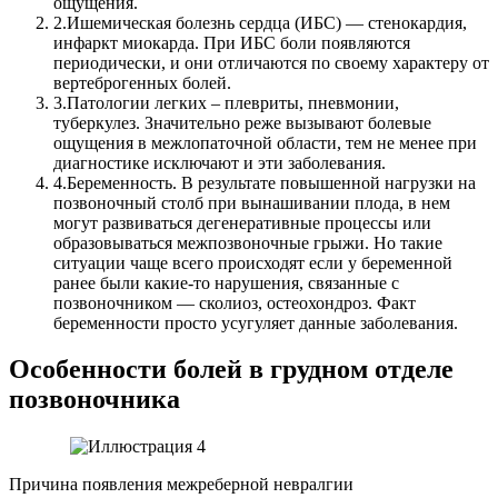
ощущения.
2.
Ишемическая болезнь сердца (ИБС) — стенокардия,
инфаркт миокарда. При ИБС боли появляются
периодически, и они отличаются по своему характеру от
вертеброгенных болей.
3.
Патологии легких – плевриты, пневмонии,
туберкулез. Значительно реже вызывают болевые
ощущения в межлопаточной области, тем не менее при
диагностике исключают и эти заболевания.
4.
Беременность. В результате повышенной нагрузки на
позвоночный столб при вынашивании плода, в нем
могут развиваться дегенеративные процессы или
образовываться межпозвоночные грыжи. Но такие
ситуации чаще всего происходят если у беременной
ранее были какие-то нарушения, связанные с
позвоночником — сколиоз, остеохондроз. Факт
беременности просто усугуляет данные заболевания.
Особенности болей в грудном отделе
позвоночника
Причина появления межреберной невралгии