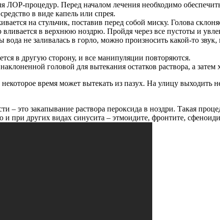
ля ЛОР-процедур. Перед началом лечения необходимо обеспечить
едство в виде капель или спрея.
вается на стульчик, поставив перед собой миску. Голова склоня
р вливается в верхнюю ноздрю. Пройдя через все пустоты и увлек
вода не заливалась в горло, можно произносить какой-то звук, 
ется в другую сторону, и все манипуляции повторяются.
наклоненной головой для вытекания остатков раствора, а затем
некоторое время может вытекать из пазух. На улицу выходить не
ти – это закапывание раствора пероксида в ноздри. Такая про
 и при других видах синусита – этмоидите, фронтите, сфеноиди