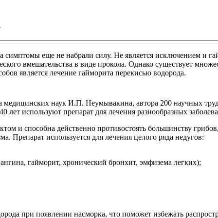
а
гда симптомы еще не набрали силу. Не является исключением и г
ческого вмешательства в виде прокола. Однако существует множ
собов является лечение гайморита перекисью водорода.
а медицинских наук И.П. Неумывакина, автора 200 научных труд
40 лет используют препарат для лечения разнообразных заболев
том и способна действенно противостоять большинству грибов,
а. Препарат используется для лечения целого ряда недугов:
ангина, гайморит, хронический бронхит, эмфизема легких);
орода при появлении насморка, что поможет избежать распростр