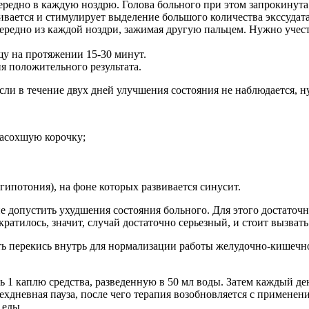
ередно в каждую ноздрю. Голова больного при этом запрокинута 
ивается и стимулирует выделение большого количества экссудата
ередно из каждой ноздри, зажимая другую пальцем. Нужно учес
у на протяжении 15-30 минут.
я положительного результата.
сли в течение двух дней улучшения состояния не наблюдается, н
засохшую корочку;
гипотония), на фоне которых развивается синусит.
не допустить ухудшения состояния больного. Для этого достато
кратилось, значит, случай достаточно серьезный, и стоит вызват
перекись внутрь для нормализации работы желудочно-кишечного
ь 1 каплю средства, разведенную в 50 мл воды. Затем каждый де
рехдневная пауза, после чего терапия возобновляется с применен
 еды.