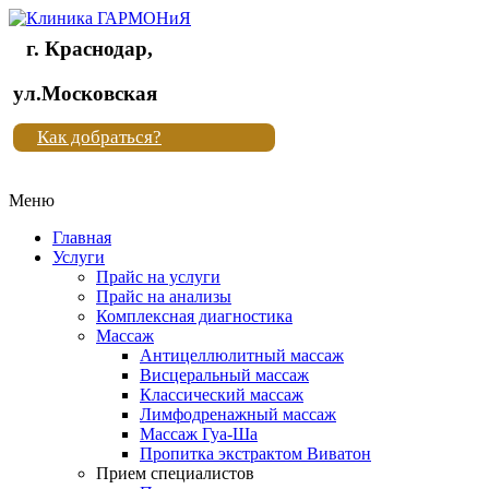
г. Краснодар,
Клиника
ул.Московская
"Новая
Как добраться?
жизнь"
Меню
Клиника
"Новая
Главная
жизнь"
Услуги
Прайс на услуги
Прайс на анализы
Комплексная диагностика
Массаж
Антицеллюлитный массаж
Висцеральный массаж
Классический массаж
Лимфодренажный массаж
Массаж Гуа-Ша
Пропитка экстрактом Виватон
Прием специалистов