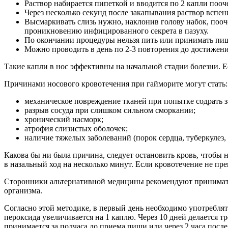
Раствор набирается пипеткой и вводится по 2 капли пооч
Через несколько секунд после закапывания раствор вспен
Высмаркивать слизь нужно, наклонив голову набок, пооч
проникновению инфицированного секрета в пазуху.
По окончании процедуры нельзя пить или принимать пищ
Можно проводить в день по 2-3 повторения до достижени
Такие капли в нос эффективны на начальной стадии болезни. Е
Причинами носового кровотечения при гайморите могут стать:
механическое повреждение тканей при попытке содрать 
разрыв сосуда при слишком сильном сморкании;
хронический насморк;
атрофия слизистых оболочек;
наличие тяжелых заболеваний (порок сердца, туберкулез, 
Какова бы ни была причина, следует остановить кровь, чтобы 
в назальный ход на несколько минут. Если кровотечение не пре
Сторонники альтернативной медицины рекомендуют принимать 
организма.
Согласно этой методике, в первый день необходимо употреблят
пероксида увеличивается на 1 каплю. Через 10 дней делается т
принимается за полчаса до приема пищи или через 2 часа после