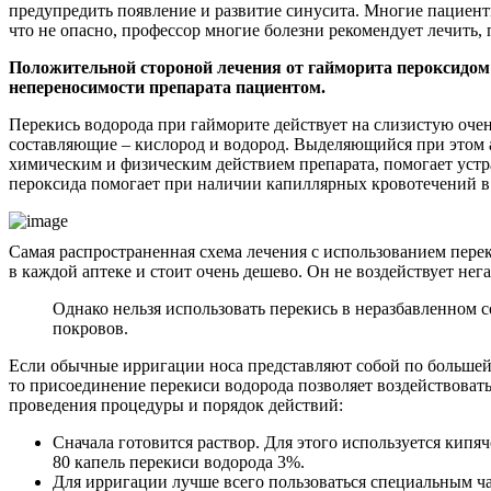
предупредить появление и развитие синусита. Многие пациенты 
что не опасно, профессор многие болезни рекомендует лечить,
Положительной стороной лечения от гайморита пероксидом 
непереносимости препарата пациентом.
Перекись водорода при гайморите действует на слизистую очен
составляющие – кислород и водород. Выделяющийся при этом
химическим и физическим действием препарата, помогает устра
пероксида помогает при наличии капиллярных кровотечений в 
Самая распространенная схема лечения с использованием пере
в каждой аптеке и стоит очень дешево. Он не воздействует нег
Однако нельзя использовать перекись в неразбавленном 
покровов.
Если обычные ирригации носа представляют собой по большей 
то присоединение перекиси водорода позволяет воздействовать
проведения процедуры и порядок действий:
Сначала готовится раствор. Для этого используется кипя
80 капель перекиси водорода 3%.
Для ирригации лучше всего пользоваться специальным ча