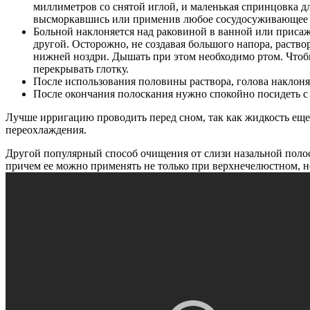
миллиметров со снятой иглой, и маленькая спринцовка д
высморкавшись или применив любое сосудосуживающее ср
Больной наклоняется над раковиной в ванной или присажи
другой. Осторожно, не создавая большого напора, раство
нижней ноздри. Дышать при этом необходимо ртом. Чтобы 
перекрывать глотку.
После использования половины раствора, голова наклоня
После окончания полоскания нужно спокойно посидеть с 
Лучше ирригацию проводить перед сном, так как жидкость еще 
переохлаждения.
Другой популярный способ очищения от слизи назальной полос
причем ее можно применять не только при верхнечелюстном, но