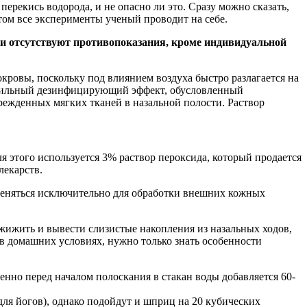
ерекись водорода, и не опасно ли это. Сразу можно сказать,
том все эксперименты ученый проводит на себе.
ки отсутствуют противопоказания, кроме индивидуальной
кровы, поскольку под влиянием воздуха быстро разлагается на
 Сильный дезинфицирующий эффект, обусловленный
режденных мягких тканей в назальной полости. Раствор
 этого используется 3% раствор пероксида, который продается
лекарств.
именяться исключительно для обработки внешних кожных
жижить и вывести слизистые накопления из назальных ходов,
 в домашних условиях, нужно только знать особенности
енно перед началом полоскания в стакан воды добавляется 60-
ля йогов), однако подойдут и шприц на 20 кубических