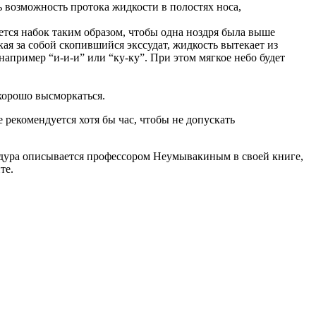
 возможность протока жидкости в полостях носа,
ется набок таким образом, чтобы одна ноздря была выше
ая за собой скопившийся экссудат, жидкость вытекает из
например “и-и-и” или “ку-ку”. При этом мягкое небо будет
 хорошо высморкаться.
 рекомендуется хотя бы час, чтобы не допускать
цедура описывается профессором Неумывакиным в своей книге,
те.