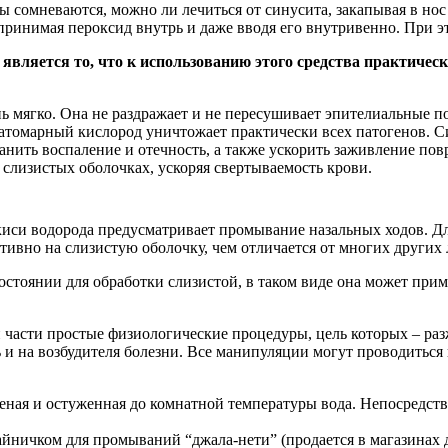
сомневаются, можно ли лечиться от синусита, закапывая в нос п
 принимая пероксид внутрь и даже вводя его внутривенно. При э
является то, что к использованию этого средства практичес
ь мягко. Она не раздражает и не пересушивает эпителиальные по
 атомарный кислород уничтожает практически всех патогенов.
нить воспаление и отечность, а также ускорить заживление пов
слизистых оболочках, ускоряя свертываемость крови.
киси водорода предусматривает промывание назальных ходов. Для
ативно на слизистую оболочку, чем отличается от многих других 
состоянии для обработки слизистой, в таком виде она может пр
части простые физиологические процедуры, цель которых – раз
 и на возбудителя болезни. Все манипуляции могут проводиться
ченая и остуженная до комнатной температуры вода. Непосредств
йничком для промываний “джала-нети” (продается в магазинах д