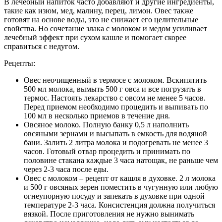
В лечебный напиток часто добавляют и другие ингредиенты,
такие как изюм, мед, малину, перец, лимон. Овес также
готовят на основе воды, это не снижает его целительные
свойства. Но сочетание злака с молоком и медом усиливает
лечебный эффект при сухом кашле и помогает скорее
справиться с недугом.
Рецепты:
Овес неочищенный в термосе с молоком. Вскипятить
500 мл молока, вымыть 500 г овса и все погрузить в
термос. Настоять лекарство с овсом не менее 5 часов.
Перед приемом необходимо процедить и выпивать по
100 мл в несколько приемов в течение дня.
Овсяное молоко. Полную банку 0,5 л наполнить
овсяными зернами и высыпать в емкость для водяной
бани. Залить 2 литра молока и подогревать не менее 3
часов. Готовый отвар процедить и принимать по
половине стакана каждые 3 часа натощак, не раньше чем
через 2-3 часа после еды.
Овес с молоком – рецепт от кашля в духовке. 2 л молока
и 500 г овсяных зерен поместить в чугунную или любую
огнеупорную посуду и запекать в духовке при одной
температуре 2-3 часа. Консистенция должна получиться
вязкой. После приготовления не нужно вынимать