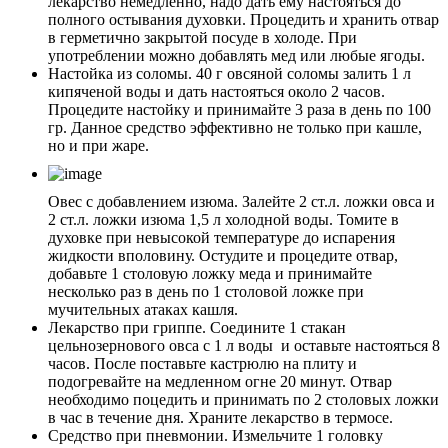
лекарство немедленно, надо дать ему настояться до
полного остывания духовки. Процедить и хранить отвар
в герметично закрытой посуде в холоде. При
употреблении можно добавлять мед или любые ягоды.
Настойка из соломы. 40 г овсяной соломы залить 1 л
кипяченой воды и дать настояться около 2 часов.
Процедите настойку и принимайте 3 раза в день по 100
гр. Данное средство эффективно не только при кашле,
но и при жаре.
Овес с добавлением изюма. Залейте 2 ст.л. ложки овса и
2 ст.л. ложки изюма 1,5 л холодной воды. Томите в
духовке при невысокой температуре до испарения
жидкости вполовину. Остудите и процедите отвар,
добавьте 1 столовую ложку меда и принимайте
несколько раз в день по 1 столовой ложке при
мучительных атаках кашля.
Лекарство при гриппе. Соедините 1 стакан
цельнозернового овса с 1 л воды и оставьте настояться 8
часов. После поставьте кастрюлю на плиту и
подогревайте на медленном огне 20 минут. Отвар
необходимо поцедить и принимать по 2 столовых ложки
в час в течение дня. Храните лекарство в термосе.
Средство при пневмонии. Измельчите 1 головку