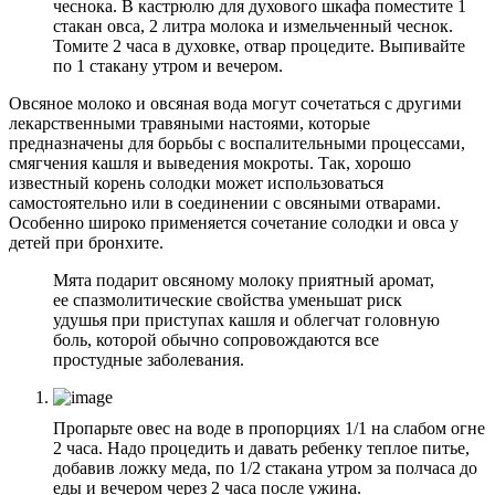
чеснока. В кастрюлю для духового шкафа поместите 1
стакан овса, 2 литра молока и измельченный чеснок.
Томите 2 часа в духовке, отвар процедите. Выпивайте
по 1 стакану утром и вечером.
Овсяное молоко и овсяная вода могут сочетаться с другими
лекарственными травяными настоями, которые
предназначены для борьбы с воспалительными процессами,
смягчения кашля и выведения мокроты. Так, хорошо
известный корень солодки может использоваться
самостоятельно или в соединении с овсяными отварами.
Особенно широко применяется сочетание солодки и овса у
детей при бронхите.
Мята подарит овсяному молоку приятный аромат,
ее спазмолитические свойства уменьшат риск
удушья при приступах кашля и облегчат головную
боль, которой обычно сопровождаются все
простудные заболевания.
Пропарьте овес на воде в пропорциях 1/1 на слабом огне
2 часа. Надо процедить и давать ребенку теплое питье,
добавив ложку меда, по 1/2 стакана утром за полчаса до
еды и вечером через 2 часа после ужина.