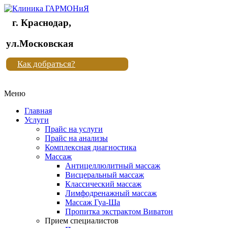
г. Краснодар,
Клиника
ул.Московская
"Новая
Как добраться?
жизнь"
Меню
Клиника
"Новая
Главная
жизнь"
Услуги
Прайс на услуги
Прайс на анализы
Комплексная диагностика
Массаж
Антицеллюлитный массаж
Висцеральный массаж
Классический массаж
Лимфодренажный массаж
Массаж Гуа-Ша
Пропитка экстрактом Виватон
Прием специалистов