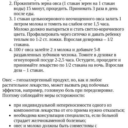
Прокипятить зерна овса (1 стакан зерен на 1 стакан
воды) 15 минут, процедить. Принимать 3 раза в день
после еды.
1 стакан цельнозернового неочищенного овса залить 1
литром молока и томить на слабом огне 1,5 часа.
Молоко должно выпариться и стать светло-коричневого
цвета. Профильтровать через ситечко и давать ребенку
теплым по 1-2 ст. ложки. Взрослая дозировка – 1/2
стакана.
100 г овса залейте 2 л молока и добавьте 5-8
раздавленных зубчиков чеснока. Томите в духовке в
огнеупорной посуде 2-2,5 часа. Остудите, процедите и
принимайте лекарство по 1/2 стакана на ночь. Взрослая
доза – 1 стакан.
Овес – гипоаллергенный продукт, но, как и любое
растительное лекарство, может вызвать ряд побочных
эффектов, например, головную боль при передозировке.
Поэтому соблюдайте меры осторожности:
при индивидуальной непереносимости одного из
компонентов лекарства от его приема нужно отказаться;
необходима консультация специалиста, если больной
страдает желчнокаменной болезнью;
овес и молоко должны быть совместимы с