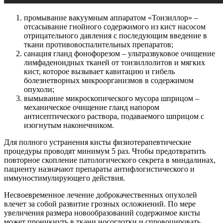
промывание вакуумным аппаратом «Тонзиллор» –
отсасывание гнойного содержимого из кист насосом
отрицательного давления с последующим введение в
ткани противовоспалительных препаратов;
санация гланд фонофорезом – ультразвуковое очищение
лимфаденоидных тканей от тонзиллолитов и мягких
кист, которое вызывает кавитацию и гибель
болезнетворных микроорганизмов в содержимом
опухоли;
вымывание микроскопического мусора шприцом –
механическое очищение гланд напором
антисептического раствора, подаваемого шприцом с
изогнутым наконечником.
Для полного устранения кисты физиотерапевтические
процедуры проводят минимум 5 раз. Чтобы предотвратить
повторное скопление патологического секрета в миндалинах,
пациенту назначают препараты антифлогистического и
иммуностимулирующего действия.
Несвоевременное лечение доброкачественных опухолей
влечет за собой развитие грозных осложнений. По мере
увеличения размера новообразований содержимое кисты
может проникнуть в ткани носоглотки и спровоцировать