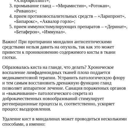
«Хлорофиллипт»;
промывание гланд – «Мирамистин», «Ротокан»,
«Риванол»;
прием противовоспалительных средств – «Ларипронт»,
«Бипарокс», «Аквалор горло»;
прием иммуностимулирующих препаратов – «Деринат»,
«Бетаферон», «Иммунал».
Важно! При протирании миндалин антисептическими
средствами нельзя давить на опухоль, так как это может
привести к проникновению содержимого кисты в ткани
глотки.
Образовалась киста на гланде, что делать? Хроническое
воспаление лимфаденоидных тканей плохо поддается
медикаментозной терапии. Устранить патологическую флору
и тем самым восстановить дренажную функцию гланд
позволяет аппаратное лечение. Санация пораженных органов
и «выкачивание» патологического секрета из
доброкачественных новообразований стимулирует
регенерационные процессы и, соответственно, ускоряет
процесс выздоровления.
Удаление кист в миндалинах может проводиться несколькими
способами, а именно: