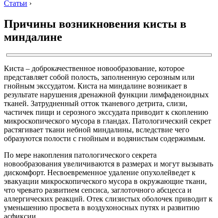
Статьи
›
Причины возникновения кисты в
миндалине
Киста – доброкачественное новообразование, которое
представляет собой полость, заполненную серозным или
гнойным экссудатом. Киста на миндалине возникает в
результате нарушения дренажной функции лимфаденоидных
тканей. Затрудненный отток тканевого детрита, слизи,
частичек пищи и серозного экссудата приводит к скоплению
микроскопического мусора в гландах. Патологический секрет
растягивает ткани небной миндалины, вследствие чего
образуются полости с гнойным и водянистым содержимым.
По мере накопления патологического секрета
новообразования увеличиваются в размерах и могут вызывать
дискомфорт. Несвоевременное удаление опухолейведет к
эвакуации микроскопического мусора в окружающие ткани,
что чревато развитием сепсиса, заглоточного абсцесса и
аллергических реакций. Отек слизистых оболочек приводит к
уменьшению просвета в воздухоносных путях и развитию
асфиксии.