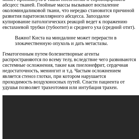
абсцесс тканей. Гнойные массы вызывают воспаление
околоминдаликовой ткани, что нередко становится причиной
развития паратонзиллярного абсцесса. Запоздалое
купирование патологических реакций ведет к поражению
евстахиевой трубки (тубоотит) и среднего уха (средний отит).
Важно! Киста на миндалине может перерасти в
злокачественную опухоль и дать метастазы.
Гематогенным путем болезнетворные агенты
распространяются по всему телу, вследствие чего развиваются
системные осложнения, такие как пиелонефрит, сердечная
недостаточность, менингит и т.д. Частым осложнением
является стеноз глотки, при котором нарушается
проходимость воздухоносных путей. Спасти пациента от
удушья позволяет трахеотомия или интубация трахеи.