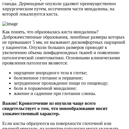
гланды. Дермоидные опухоли удаляют преимущественно
хирургическим путем, иссечением части миндалины, на
которой локализуется киста.
Как понять, что образовалась киста миндалины?
Доброкачественные образования, линейные размеры которых
не превышают 5 мм, не вызывают дискомфортных ощущений
у пациентов. Опухоли больших размеров приводят к
увеличению объема лимфаденоидных тканей и появлению
патологической симптоматики. Основными клиническими
проявления патологии являются:
ощущение инородного тела в глотке;
болезненное глотание и першение;
затрудненное прохождение пищи по пищеводу;
боли в пораженной миндалине;
жжение и саднение при глотании слюны.
Важно! Кровотечение из опухоли чаще всего
свидетельствует о том, что новообразование носит
злокачественный характер.
Если кисты образуются на поверхности глоточной или
язычной миндали, на развитие патологии могут указывать