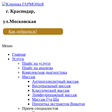
г. Краснодар,
Клиника
ул.Московская
"Новая
Как добраться?
жизнь"
Меню
Клиника
"Новая
Главная
жизнь"
Услуги
Прайс на услуги
Прайс на анализы
Комплексная диагностика
Массаж
Антицеллюлитный массаж
Висцеральный массаж
Классический массаж
Лимфодренажный массаж
Массаж Гуа-Ша
Пропитка экстрактом Виватон
Прием специалистов