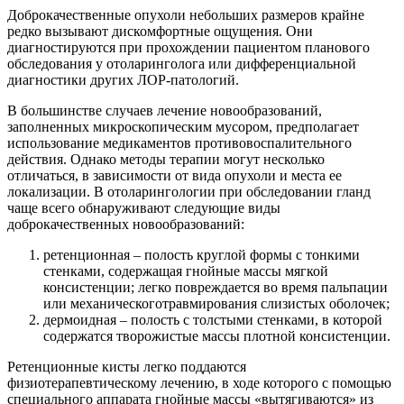
Доброкачественные опухоли небольших размеров крайне
редко вызывают дискомфортные ощущения. Они
диагностируются при прохождении пациентом планового
обследования у отоларинголога или дифференциальной
диагностики других ЛОР-патологий.
В большинстве случаев лечение новообразований,
заполненных микроскопическим мусором, предполагает
использование медикаментов противовоспалительного
действия. Однако методы терапии могут несколько
отличаться, в зависимости от вида опухоли и места ее
локализации. В отоларингологии при обследовании гланд
чаще всего обнаруживают следующие виды
доброкачественных новообразований:
ретенционная – полость круглой формы с тонкими
стенками, содержащая гнойные массы мягкой
консистенции; легко повреждается во время пальпации
или механическоготравмирования слизистых оболочек;
дермоидная – полость с толстыми стенками, в которой
содержатся творожистые массы плотной консистенции.
Ретенционные кисты легко поддаются
физиотерапевтическому лечению, в ходе которого с помощью
специального аппарата гнойные массы «вытягиваются» из