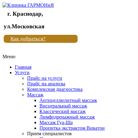
г. Краснодар,
Клиника
ул.Московская
"Новая
Как добраться?
жизнь"
Меню
Клиника
"Новая
Главная
жизнь"
Услуги
Прайс на услуги
Прайс на анализы
Комплексная диагностика
Массаж
Антицеллюлитный массаж
Висцеральный массаж
Классический массаж
Лимфодренажный массаж
Массаж Гуа-Ша
Пропитка экстрактом Виватон
Прием специалистов