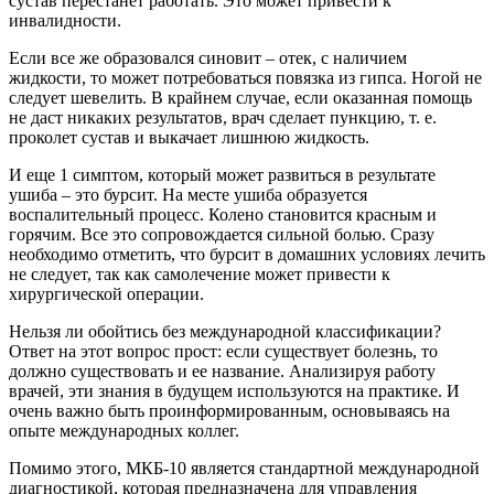
сустав перестанет работать. Это может привести к
инвалидности.
Если все же образовался синовит – отек, с наличием
жидкости, то может потребоваться повязка из гипса. Ногой не
следует шевелить. В крайнем случае, если оказанная помощь
не даст никаких результатов, врач сделает пункцию, т. е.
проколет сустав и выкачает лишнюю жидкость.
И еще 1 симптом, который может развиться в результате
ушиба – это бурсит. На месте ушиба образуется
воспалительный процесс. Колено становится красным и
горячим. Все это сопровождается сильной болью. Сразу
необходимо отметить, что бурсит в домашних условиях лечить
не следует, так как самолечение может привести к
хирургической операции.
Нельзя ли обойтись без международной классификации?
Ответ на этот вопрос прост: если существует болезнь, то
должно существовать и ее название. Анализируя работу
врачей, эти знания в будущем используются на практике. И
очень важно быть проинформированным, основываясь на
опыте международных коллег.
Помимо этого, МКБ-10 является стандартной международной
диагностикой, которая предназначена для управления