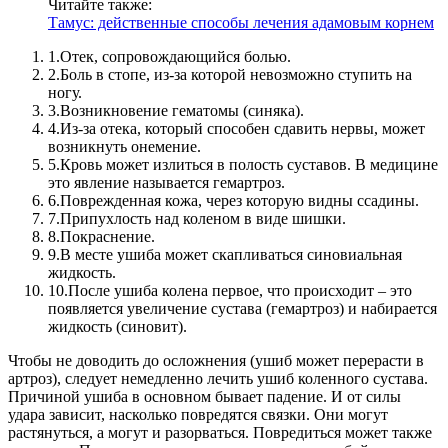
Читайте также:
Тамус: действенные способы лечения адамовым корнем
1.
Отек, сопровождающийся болью.
2.
Боль в стопе, из-за которой невозможно ступить на
ногу.
3.
Возникновение гематомы (синяка).
4.
Из-за отека, который способен сдавить нервы, может
возникнуть онемение.
5.
Кровь может излиться в полость суставов. В медицине
это явление называется гемартроз.
6.
Поврежденная кожа, через которую видны ссадины.
7.
Припухлость над коленом в виде шишки.
8.
Покраснение.
9.
В месте ушиба может скапливаться синовиальная
жидкость.
10.
После ушиба колена первое, что происходит – это
появляется увеличение сустава (гемартроз) и набирается
жидкость (синовит).
Чтобы не доводить до осложнения (ушиб может перерасти в
артроз), следует немедленно лечить ушиб коленного сустава.
Причиной ушиба в основном бывает падение. И от силы
удара зависит, насколько повредятся связки. Они могут
растянуться, а могут и разорваться. Повредиться может также