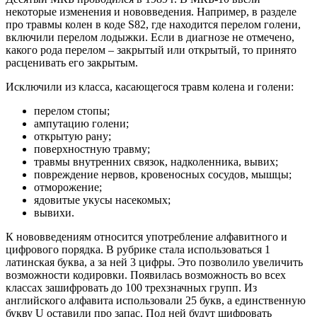
некоторые изменения и нововведения. Например, в разделе
про травмы колен в коде S82, где находится перелом голени,
включили перелом лодыжки. Если в диагнозе не отмечено,
какого рода перелом – закрытый или открытый, то принято
расценивать его закрытым.
Исключили из класса, касающегося травм колена и голени:
перелом стопы;
ампутацию голени;
открытую рану;
поверхностную травму;
травмы внутренних связок, надколенника, вывих;
повреждение нервов, кровеносных сосудов, мышцы;
отморожение;
ядовитые укусы насекомых;
вывихи.
К нововведениям относится употребление алфавитного и
цифрового порядка. В рубрике стала использоваться 1
латинская буква, а за ней 3 цифры. Это позволило увеличить
возможности кодировки. Появилась возможность во всех
классах зашифровать до 100 трехзначных групп. Из
английского алфавита использовали 25 букв, а единственную
букву U оставили про запас. Под ней будут шифровать