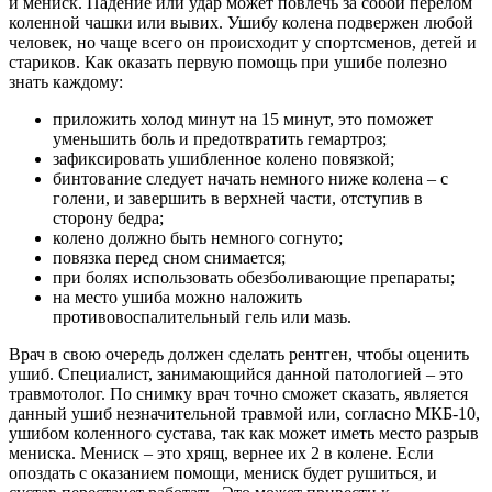
и мениск. Падение или удар может повлечь за собой перелом
коленной чашки или вывих. Ушибу колена подвержен любой
человек, но чаще всего он происходит у спортсменов, детей и
стариков.
Как оказать первую помощь при ушибе полезно
знать каждому:
приложить холод минут на 15 минут, это поможет
уменьшить боль и предотвратить гемартроз;
зафиксировать ушибленное колено повязкой;
бинтование следует начать немного ниже колена – с
голени, и завершить в верхней части, отступив в
сторону бедра;
колено должно быть немного согнуто;
повязка перед сном снимается;
при болях использовать обезболивающие препараты;
на место ушиба можно наложить
противовоспалительный гель или мазь.
Врач в свою очередь должен сделать рентген, чтобы оценить
ушиб. Специалист, занимающийся данной патологией – это
травмотолог. По снимку врач точно сможет сказать, является
данный ушиб незначительной травмой или, согласно МКБ-10,
ушибом коленного сустава, так как может иметь место разрыв
мениска. Мениск – это хрящ, вернее их 2 в колене. Если
опоздать с оказанием помощи, мениск будет рушиться, и