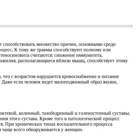
т способствовать множество причин, основными среди
роцесс. К тому же травмы способствуют полному или
 теносиновита считаются: снижение иммунитета,
хожилия, располагающиеся вблизи мышц, способствует этому
, что с возрастом нарушается кровоснабжение и питание
. Даже если человек ведет малоподвижный образ жизни,
локтевой, коленный, тазобедренный и голеностопный суставы.
ния этого сустава. Кроме того в патологический процесс
ся. При хронических типах воспалительного процесса
я чаще всего обнаруживается у женщин.