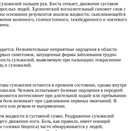
ухожилий пальцев рук. Кисть отекает, движение суставов
взрослых людей. Хронический воспалительный синовит схож с
 на основании результатов анализа жидкости, скапливающейся
ение коленного, голеностопного, тазобедренного и локтевого
вена.
людается. Незначительные неприятные ощущения в области
первых симптомов, запущенные формы заболевания трудно
чность сухожилий, выявляемую при пальпации; покраснение
шц и сухожилий.
тава сухожилия остаются в прежнем состоянии, однако внутри
ухожилия. Человек испытывает болевые ощущения в передней
тановится интенсивнее при длительной ходьбе или пребывании
ая боль возникает при сдавливании нервных окончаний. В
ноги или резком ее выпрямлении.
ием жидкости в суставной сумке. Раздражение сухожилий
его движение ноги. Боль, как правило, имеет ноющий
 головки бицепса) часто обнаруживается у людей,