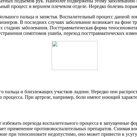
тных подъемов рук. Наиболее подвержены этому заболеванию п
ный процесс в верхнем плечевом отделе. Нередко болезнь пораж
 большого пальца и запястья. Воспалительный процесс данной л
ионеров. В последних случаях заболевание возникает на фоне т
их стадиях заболевания. Посттравматическая форма теносиновит
ю устранения симптомов ушиба, переход посттравматических изме
го пальца и близлежащих участков ладони. Нередко они распрос
процесса. При артрозе, например, боли имеют ноющий характер
 избежать перехода воспалительного процесса в запущенные фо
ает применение противовоспалительных препаратов. Снимая вос
ние при теносиновите недопустимо, оно может привести к усугу