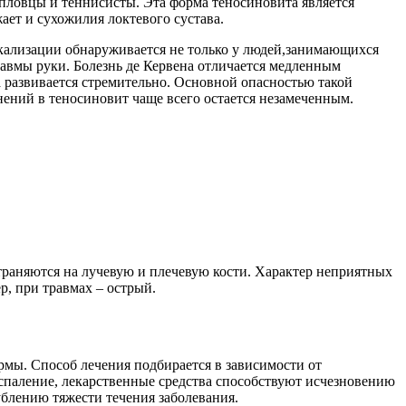
ловцы и теннисисты. Эта форма теносиновита является
ает и сухожилия локтевого сустава.
окализации обнаруживается не только у людей,занимающихся
равмы руки. Болезнь де Кервена отличается медленным
а развивается стремительно. Основной опасностью такой
нений в теносиновит чаще всего остается незамеченным.
траняются на лучевую и плечевую кости. Характер неприятных
, при травмах – острый.
рмы. Способ лечения подбирается в зависимости от
паление, лекарственные средства способствуют исчезновению
блению тяжести течения заболевания.