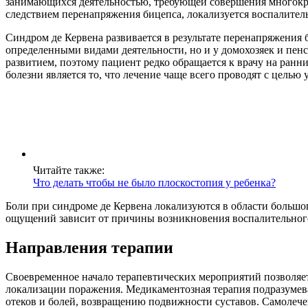
занимающихся деятельностью, требующей совершения многокра
следствием перенапряжения бицепса, локализуется воспалитель
Синдром де Кервена развивается в результате перенапряжения
определенными видами деятельности, но и у домохозяек и пенс
развитием, поэтому пациент редко обращается к врачу на ранн
болезни является то, что лечение чаще всего проводят с цель
Читайте также:
Что делать чтобы не было плоскостопия у ребенка?
Боли при синдроме де Кервена локализуются в области большо
ощущений зависит от причины возникновения воспалительного 
Направления терапии
Своевременное начало терапевтических мероприятий позволяет
локализации поражения. Медикаментозная терапия подразумев
отеков и болей, возвращению подвижности суставов. Самолече