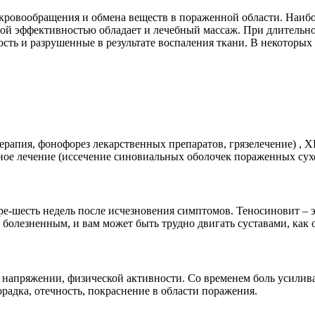
 кровообращения и обмена веществ в пораженной области. Наиб
ной эффективностью обладает и лечебный массаж. При длительн
ость и разрушенные в результате воспаления ткани. В некоторы
ерапия, фонофорез лекарственных препаратов, грязелечение) ,
вное лечение (иссечение синовиальных оболочек пораженных су
е-шесть недель после исчезновения симптомов. Теносиновит – 
болезненным, и вам может быть трудно двигать суставами, как 
 напряжении, физической активности. Со временем боль усиливае
радка, отечность, покраснение в области поражения.