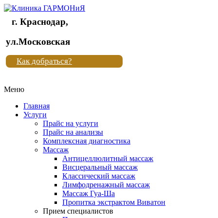
г. Краснодар,
Клиника
ул.Московская
"Новая
Как добраться?
жизнь"
Меню
Клиника
"Новая
Главная
жизнь"
Услуги
Прайс на услуги
Прайс на анализы
Комплексная диагностика
Массаж
Антицеллюлитный массаж
Висцеральный массаж
Классический массаж
Лимфодренажный массаж
Массаж Гуа-Ша
Пропитка экстрактом Виватон
Прием специалистов