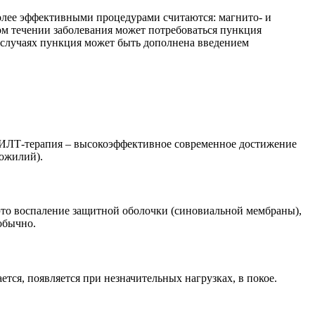
олее эффективными процедурами считаются: магнито- и
ом течении заболевания может потребоваться пункция
х случаях пункция может быть дополнена введением
 ХИЛТ-терапия – высокоэффективное современное достижение
хожилий).
это воспаление защитной оболочки (синовиальной мембраны),
обычно.
тся, появляется при незначительных нагрузках, в покое.