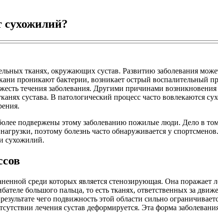
т сухожилий?
ельных тканях, окружающих сустав. Развитию заболевания може
ткани проникают бактерии, возникает острый воспалительный п
яжесть течения заболевания. Другими причинами возникновения
канях сустава. В патологический процесс часто вовлекаются су
рения.
более подвержены этому заболеванию пожилые люди. Дело в том
нагрузки, поэтому болезнь часто обнаруживается у спортсменов
и сухожилий.
ссов
аненной среди которых является стенозирующая. Она поражает 
ателе большого пальца, то есть тканях, ответственных за движе
 результате чего подвижность этой области сильно ограничивает
сутствии лечения сустав деформируется. Эта форма заболевани