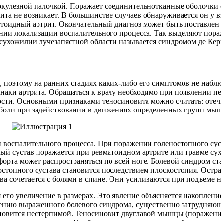
ркулезной палочкой. Поражает соединительнотканные оболочки с
та не возникает. В большинстве случаев обнаруживается он у 
атоидный артрит. Окончательный диагноз может быть поставлен
нии локализации воспалительного процесса. Так выделяют пораж
 сухожилии лучезапястной области называется синдромом де Кер
, поэтому на ранних стадиях каких-либо его симптомов не наб
знаки артрита. Обращаться к врачу необходимо при появлении 
ости. Основными признаками теносиновита можно считать: оте
 боли при задействовании в движениях определенных групп мы
й воспалительного процесса. При поражении голеностопного сус
ный сустав поражается при ревматоидном артрите или травме с
форта может распространяться по всей ноге. Болевой синдром с
остопного сустава становится последствием плоскостопия. Остр
ва сочетается с болями в спине. Они усиливаются при подъеме 
 его увеличение в размерах. Это явление объясняется накоплен
лению выраженного болевого синдрома, существенно затрудняющ
ановится нестерпимой. Теносиновит двуглавой мышцы (поражение