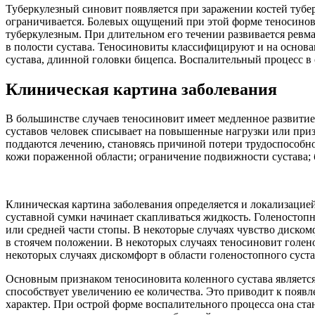
Туберкулезный синовит появляется при заражении костей тубе
ограничивается. Болевых ощущений при этой форме теносинови
туберкулезным. При длительном его течении развивается ревм
в полости сустава. Теносиновиты классифицируют и на основа
сустава, длинной головки бицепса. Воспалительный процесс в
Клиническая картина заболевания
В большинстве случаев теносиновит имеет медленное развитие
суставов человек списывает на повышенные нагрузки или при
поддаются лечению, становясь причиной потери трудоспособн
кожи пораженной области; ограничение подвижности сустава;
Клиническая картина заболевания определяется и локализацие
суставной сумки начинает скапливаться жидкость. Голеностоп
или средней части стопы. В некоторые случаях чувство диском
в стоячем положении. В некоторых случаях теносиновит голен
некоторых случаях дискомфорт в области голеностопного суста
Основным признаком теносиновита коленного сустава является
способствует увеличению ее количества. Это приводит к появ
характер. При острой форме воспалительного процесса она ст