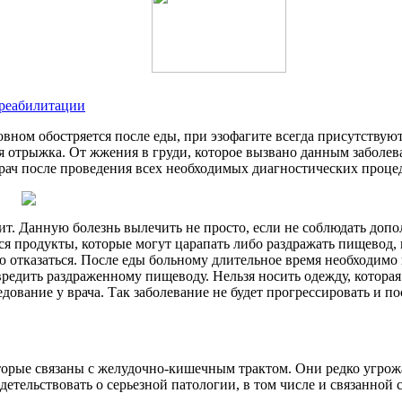
 реабилитации
овном обостряется после еды, при эзофагите всегда присутству
ая отрыжка. От жжения в груди, которое вызвано данным заболе
врач после проведения всех необходимых диагностических проце
ит. Данную болезнь вылечить не просто, если не соблюдать доп
я продукты, которые могут царапать либо раздражать пищевод, п
ю отказаться. После еды больному длительное время необходим
редить раздраженному пищеводу. Нельзя носить одежду, которая
ование у врача. Так заболевание не будет прогрессировать и по
торые связаны с желудочно-кишечным трактом. Они редко угрожа
тельствовать о серьезной патологии, в том числе и связанной с