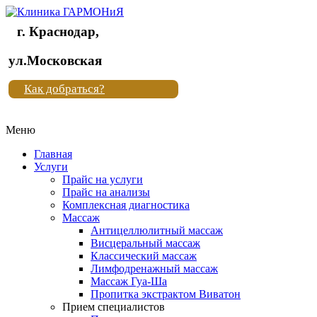
г. Краснодар,
Клиника
ул.Московская
"Новая
Как добраться?
жизнь"
Меню
Клиника
"Новая
Главная
жизнь"
Услуги
Прайс на услуги
Прайс на анализы
Комплексная диагностика
Массаж
Антицеллюлитный массаж
Висцеральный массаж
Классический массаж
Лимфодренажный массаж
Массаж Гуа-Ша
Пропитка экстрактом Виватон
Прием специалистов