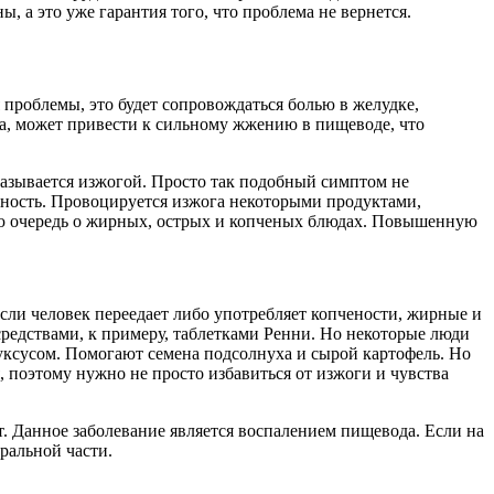
, а это уже гарантия того, что проблема не вернется.
 проблемы, это будет сопровождаться болью в желудке,
а, может привести к сильному жжению в пищеводе, что
оказывается изжогой. Просто так подобный симптом не
тность. Провоцируется изжога некоторыми продуктами,
рвую очередь о жирных, острых и копченых блюдах. Повышенную
сли человек переедает либо употребляет копчености, жирные и
редствами, к примеру, таблетками Ренни. Но некоторые люди
 уксусом. Помогают семена подсолнуха и сырой картофель. Но
 поэтому нужно не просто избавиться от изжоги и чувства
т. Данное заболевание является воспалением пищевода. Если на
тральной части.