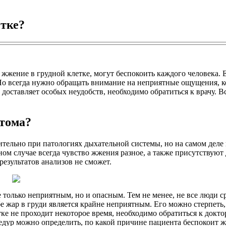
тке?
жжение в грудной клетке, могут беспокоить каждого человека. Е
 Но всегда нужно обращать внимание на неприятные ощущения, к
е доставляет особых неудобств, необходимо обратиться к врачу.
птома?
тельно при патологиях дыхательной системы, но на самом деле 
ьном случае всегда чувство жжения разное, а также присутству
результатов анализов не сможет.
олько неприятным, но и опасным. Тем не менее, не все люди ср
бе жар в груди является крайне неприятным. Его можно стерпеть
ке не проходит некоторое время, необходимо обратиться к докто
едур можно определить, по какой причине пациента беспокоит 