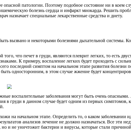
е опасной патологии. Поэтому подобное состояние ни в коем слу
ишемическую болезнь сердца и инфаркт миокарда. Решить пробле
врач назначает специальные лекарственные средства и диету.
ыть вызвано и некоторыми болезнями дыхательной системы. Когда
того, что печет в груди, являются плеврит легких, то есть дву
знаками. К примеру, воспаление легких будет проходить с силь
всего последний симптом на начальном этапе развития болезни 
т быть односторонним, в этом случае жжение будет концентриро
ные воспалительные заболевания могут быть очень опасными. А
я в груди в данном случае будет одним из первых симптомов, 
й.
ожи на начальном этапе. Определить то, о каком заболевании и
результатов анализов лечение не должно назначаться. Все эти н
мы, но и не уничтожит бактерии и вирусы, которые стали причино