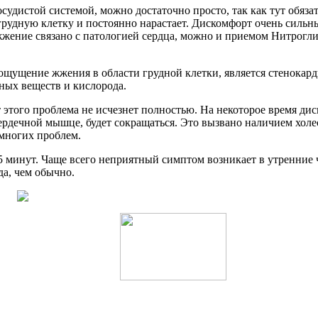
судистой системой, можно достаточно просто, так как тут обяз
грудную клетку и постоянно нарастает. Дискомфорт очень сильный
 жжение связано с патологией сердца, можно и приемом Нитрогли
щущение жжения в области грудной клетки, является стенокарди
ьных веществ и кислорода.
того проблема не исчезнет полностью. На некоторое время диско
сердечной мышце, будет сокращаться. Это вызвано наличием хол
 многих проблем.
 5 минут. Чаще всего неприятный симптом возникает в утренние
да, чем обычно.