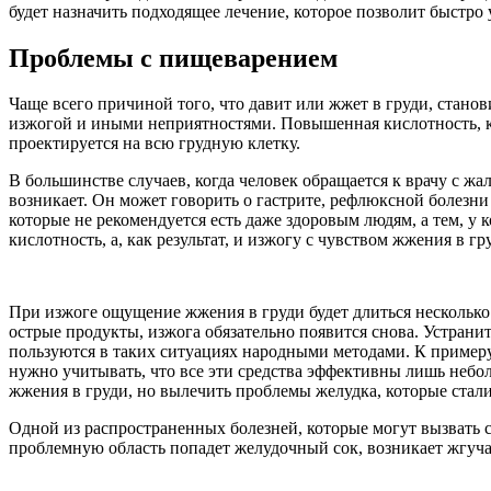
будет назначить подходящее лечение, которое позволит быстро 
Проблемы с пищеварением
Чаще всего причиной того, что давит или жжет в груди, стано
изжогой и иными неприятностями. Повышенная кислотность, к
проектируется на всю грудную клетку.
В большинстве случаев, когда человек обращается к врачу с жа
возникает. Он может говорить о гастрите, рефлюксной болезн
которые не рекомендуется есть даже здоровым людям, а тем, у
кислотность, а, как результат, и изжогу с чувством жжения в г
При изжоге ощущение жжения в груди будет длиться несколько 
острые продукты, изжога обязательно появится снова. Устран
пользуются в таких ситуациях народными методами. К примеру,
нужно учитывать, что все эти средства эффективны лишь небо
жжения в груди, но вылечить проблемы желудка, которые ста
Одной из распространенных болезней, которые могут вызвать с
проблемную область попадет желудочный сок, возникает жгучая б