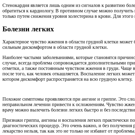
Стенокардия является лишь одним из сигналов к развитию боле
обратиться к кардиологу. В противном случае можно получить 
только путем снижения уровня холестерина в крови. Для этого 
Болезни легких
Характерное чувство жжения в области грудной клетки может б
сильным дискомфортом в области грудной клетки.
Наиболее частыми заболеваниями, которые становятся причиной 
случае, всегда проблема сопровождается дополнительными при
отметки, а также постоянным чувством жжения в груди. Чаще 
после того, как человек откашляется. Воспаление легких може
котором дискомфорт распространяется на всю грудную клетку.
Похожие симптомы проявляются при ангине и гриппе. Это слож
неправильном лечении привести к осложнениям. Чувство жжени
врачу можно вылечить болезни легких быстро и без последстви
Признаки гриппа, ангины и воспаления легких практически пох
диагностических процедур. Это очень важно, и без получения 
лекарство нельзя, так как это не только не избавит от пробле