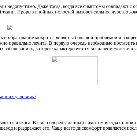
и недопустимо. Даже тогда, когда все симптомы совпадают с об
й ткани. Прорыв гнойных полостей вызовет сильное чувство жже
 и образование мокроты, является большой проблемой и, скоре
ужно правильно лечить. В первую очередь необходимо поставит
х заболеваниях, которые характеризуются воспалением легочных
омашних условиях?
оявится изжога. В свою очередь, данный симптом всегда станов
щевод и раздражает его. Чаще всего дискомфорт появляется пос