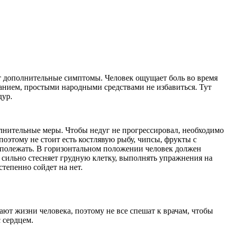
ют дополнительные симптомы. Человек ощущает боль во время
ванием, простыми народными средствами не избавиться. Тут
дур.
олнительные меры. Чтобы недуг не прогрессировал, необходимо
оэтому не стоит есть костлявую рыбу, чипсы, фрукты с
о полежать. В горизонтальном положении человек должен
 сильно стесняет грудную клетку, выполнять упражнения на
степенно сойдет на нет.
ют жизни человека, поэтому не все спешат к врачам, чтобы
 сердцем.