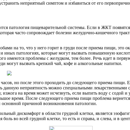
устранить неприятный симптом и избавиться от его первопричины
вится патология пищеварительной системы. Если в ЖКТ появятся
оторая часто сопровождает болезни желудочно-кишечного тракт
лобами на то, что у него горит в груди после приема пищи, это 
и и иных патологиях, которые могут вызвать повышенную кисло
 кого имеются проблемы с желудком, тем более. Речь идет в пе
руди могут вызвать крепкий чай, кофе и алкогольные напитки.
часов, но после этого проходить до следующего приема пищи. Е
ить данную неприятность можно специальными лекарственными с
 изжога на время может исчезнуть, если выпить воду с содой и
льшое время. После следующего приема пищи проблема вернется,
ли основной причиной возникновения патологии.
ильный дискомфорт в области грудной клетки, является эзофаги
оль во всей грудной клетке, то есть и справа, и слева, и в цен