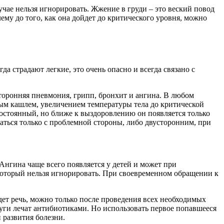
чае нельзя игнорировать. Жжение в груди – это веский повод
му до того, как она дойдет до критического уровня, можно
 страдают легкие, это очень опасно и всегда связано с
сторонняя пневмония, грипп, бронхит и ангина. В любом
ным кашлем, увеличением температуры тела до критической
постоянный, но ближе к выздоровлению он появляется только
ваться только с проблемной стороны, либо двусторонним, при
нгина чаще всего появляется у детей и может при
который нельзя игнорировать. При своевременном обращении к
дет речь, можно только после проведения всех необходимых
едуги лечат антибиотиками. Но использовать первое попавшееся
й развития болезни.