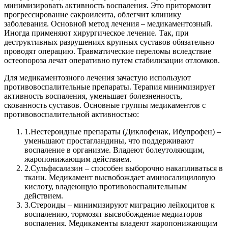
минимизировать активность воспаления. Это притормозит
прогрессирование сакроилеита, облегчит клинику
заболевания. Основной метод лечения – медикаментозный.
Иногда применяют хирургическое лечение. Так, при
деструктивных разрушениях крупных суставов обязательно
проводят операцию. Травматические переломы вследствие
остеопороза лечат оперативно путем стабилизации отломков.
Для медикаментозного лечения зачастую используют
противовоспалительные препараты. Терапия минимизирует
активность воспаления, уменьшает болезненность,
скованность суставов.
Основные группы медикаментов с
противовоспалительной активностью:
1.
Нестероидные препараты (Диклофенак, Ибупрофен) –
уменьшают простагландины, что поддерживают
воспаление в организме. Владеют болеутоляющим,
жаропонижающим действием.
2.
Сульфасалазин – способен выборочно накапливаться в
ткани. Медикамент высвобождает аминосалициловую
кислоту, владеющую противовоспалительным
действием.
3.
Стероиды – минимизируют миграцию лейкоцитов к
воспалению, тормозят высвобождение медиаторов
воспаления. Медикаменты владеют жаропонижающим