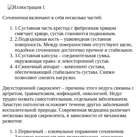
Сочленения включают в себя несколько частей:
1.
Суставная часть крестца с фиброзным хрящом
смягчает хрящи, сустав становится подвижным.
2.
Подвздошная кость – ушковидная суставная
поверхность. Между поверхностями отсутствуют щели,
подобное сочленение достаточно прочное и стабильное.
3.
Суставная капсула – соединительная сумка,
окружающая право- и левосторонний сустав.
4.
Связочный аппарат – компонент сустава,
обеспечивающий стабильность сустава. Связки
позволяют снизить нагрузки.
Двухсторонний сакроилеит – причины этого недуга связаны с
артритом, травматизмом, инфекцией, онкологией. Недуг
трудно назвать самостоятельным, отдельным заболеванием.
Зачастую патология осложняет течение других заболеваний
воспалительной природы.
Современная медицина различает
несколько видов сакроилеита, в зависимости от механизма
развития:
1.
Первичный – изначальное поражение сочленения.
Зачастую возникает при травматизации, онкологии