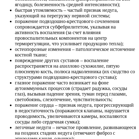
ягодицу, болезненность средней интенсивности);
быстрая утомляемость – частый признак недуга,
указующий на перегрузку нервной системы;
поражение подвздошно-крестцового сочленения
сопровождается субфебрилитетом, указывая на
активность воспаления (за счет влияния
провоспалительных компонентов на центр
терморегуляции, что усиливает продукцию тепла);
остеопорозные изменения – патологическое истончение
костной ткани;
повреждение других суставов – воспаление
распространяется на ахиллово сухожилие, пятую
плюсневую кость, полюса надколенника (их сходство со
структурами подвздошно-крестцового сустава);
глазное поражение часто возникает на фоне
аутоиммунных процессов (страдает радужка, сосуды
глаз), вызывая падение зрения, туман перед глазами,
светобоязнь, слезотечение, чувствительность;
поражение сердца – признак недуга, прогрессирующий
в недостаточность (поражаются клапаны, нарушается
проводимость, увеличиваются камеры, воспаляются
сосуды либо сердечная сумка);
легочные недуги – нечастое проявление, развивающееся
на поздних стадиях недуга (отмечают фиброз с
эпизодами кашля, одышки);