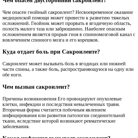
Чем опасен двусторонний сакроилеит?
Чем опасен гнойный сакроилеит? Несвоевременное оказание
медицинской помощи может привести к развитию тяжелых
осложнений. Гнойник может прорвать в ягодичную область,
полость малого таза или забрюшинно. Наиболее опасным
осложнением является прорыв гноя в спинномозговой канал с
вовлечением спинного мозга и его корешков.
Куда отдает боль при Сакроилеите?
Сакроилеит может вызывать боль в ягодицах или нижней
части спины, а также боль, распространяющуюся на одну или
обе ноги.
Чем вызван сакроилеит?
Причины возникновения Его провоцируют опухолевые
клетки, инфекции и последствия невылеченных травм.
Вторичная форма считается побочным явлением
инфицирования или развития патологии соединительной
ткани, вследствие которой возникают ревматические
заболевания.