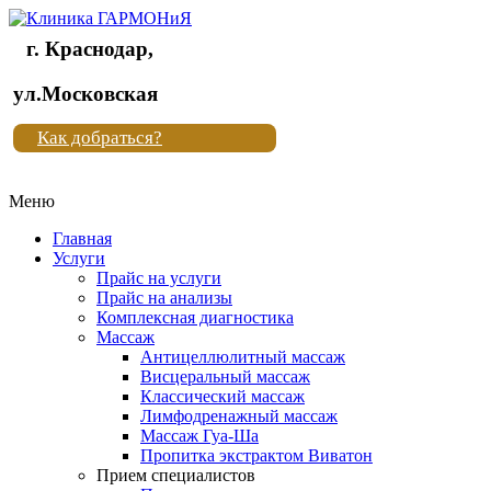
г. Краснодар,
Клиника
ул.Московская
"Новая
Как добраться?
жизнь"
Меню
Клиника
"Новая
Главная
жизнь"
Услуги
Прайс на услуги
Прайс на анализы
Комплексная диагностика
Массаж
Антицеллюлитный массаж
Висцеральный массаж
Классический массаж
Лимфодренажный массаж
Массаж Гуа-Ша
Пропитка экстрактом Виватон
Прием специалистов