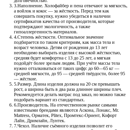
долговечностью.
3.
Наполнение. Холофайбер и пена отвечают за мягкость,
а войлок и кокос — за жёсткость. Перед тем как
совершить покупку, нужно убедиться в наличии
сертификатов качества от производителя, которые
подтверждают экологичность, а также
гипоаллергенность материалов.
4.
Степень жёсткости. Оптимальное значение
подбирается по таким критериям, как масса тела и
возраст человека. Детям от рождения до 13 лет
необходимо выбирать изделия с высокой жёсткостью,
средняя будет комфортна с 13 до 25 лет, а мягкая
подойдёт более зрелым людям. При учёте массы тела
нужно отталкиваться от таких цифр: до 60—65 кг —
средней мягкости, до 95 — средней твёрдости, более 95
— жёсткие.
5.
Размер. Длина изделия должна на 20 см превышать
рост, а ширина быть в два раза длиннее ширины плеч.
Рекомендуется делать матрас под заказ, но можно также
подобрать вариант из стандартных.
6.
Производитель. На отечественном рынке самыми
известными брендами являются Аскона, Лонакс, Mr.
Mattress, Орматек, Plitex, Промтекс-Ориент, Кофорт
Лайн, Дримлайн, Лунтек.
7.
Чехол. Наличие съёмного изделия позволит его