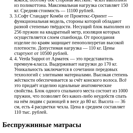
из поликоттона. Максимальная нагрузка составляет 150
кг. Средняя стоимость — 11100 рублей.
3.
Софт Стандарт Комби от Промтекс-Ориент —
функциональная модель, стороны которой обладают
разной степенью твёрдости. Несущий блок выполнен из
256 пружин на квадратный метр, изоляция которых
осуществляется слоем спанбонда. От проседания
изделие по краям защищает пенополиуретан высокой
плотности. Допустимая нагрузка — 110 кг. Цены
стартуют от 10500 рублей.
4.
Verda Suppot от Арматек — это представитель
премиум-класса. Выдерживает нагрузки до 170 кг.
Уникальность заключается в сочетании передовых
технологий с элитными материалами. Высокая степень
жёсткости обеспечивается за счёт конского волоса. Всё
это придаёт изделию идеальные анатомические
свойства. Блок одного спального места состоит из 1000
пружин, что позволяет без каких-либо неудобств спать
на нём людям с разницей в весе до 80 кг. Высота — 36
см, есть 4 расцветки чехла. Цена в среднем составляет
110 тыс. рублей.
Беспружинные матрасы