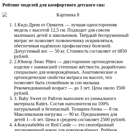
Рейтинг моделей для комфортного детского сна:
1.
Кидз Дрим от Орматек — лучшая односторонняя
модель с высотой 12,5 см. Подходит для совсем
маленьких детей и школьников. Твёрдый беспружинный
матрас не позволяет позвоночнику искривляться,
обеспечивая надёжную профилактику болезней.
Допустимый вес — 50 кг. Стоимость составляет от 6850
рублей.
2.
Юниор Люкс Plitex — двустороннее ортопедическое
изделие с наивысшей степенью жёсткости, разработано
специально для новорождённых. Анатомические и
ортопедические свойства матраса на высоте, что
позволяет быть спокойным за сон малыша.
Рекомендованный возраст — до 3 лет. Цена около 3500
рублей.
3.
Baby Sweet от Райтон выполнен из уникального
материала Raitex. Состав наполнителя на 100%
натуральный и безопасный. Толщина блока — 8 см.
Максимальная нагрузка — 90 кг. Предназначен для
детей 1—6 лет. Цена в среднем составляет 2500 рублей.
4.
Кокунабейби от Red Castle — это своеобразный
эргономичный кокон для новорождённых. Ребёнок