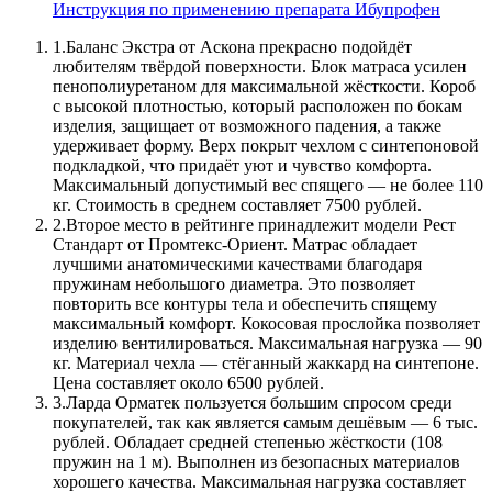
Инструкция по применению препарата Ибупрофен
1.
Баланс Экстра от Аскона прекрасно подойдёт
любителям твёрдой поверхности. Блок матраса усилен
пенополиуретаном для максимальной жёсткости. Короб
с высокой плотностью, который расположен по бокам
изделия, защищает от возможного падения, а также
удерживает форму. Верх покрыт чехлом с синтепоновой
подкладкой, что придаёт уют и чувство комфорта.
Максимальный допустимый вес спящего — не более 110
кг. Стоимость в среднем составляет 7500 рублей.
2.
Второе место в рейтинге принадлежит модели Рест
Стандарт от Промтекс-Ориент. Матрас обладает
лучшими анатомическими качествами благодаря
пружинам небольшого диаметра. Это позволяет
повторить все контуры тела и обеспечить спящему
максимальный комфорт. Кокосовая прослойка позволяет
изделию вентилироваться. Максимальная нагрузка — 90
кг. Материал чехла — стёганный жаккард на синтепоне.
Цена составляет около 6500 рублей.
3.
Ларда Орматек пользуется большим спросом среди
покупателей, так как является самым дешёвым — 6 тыс.
рублей. Обладает средней степенью жёсткости (108
пружин на 1 м). Выполнен из безопасных материалов
хорошего качества. Максимальная нагрузка составляет