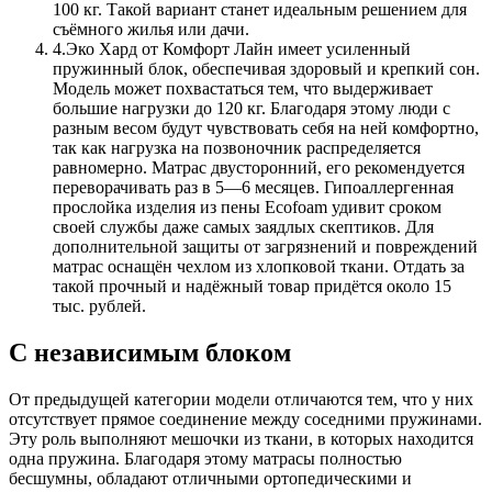
100 кг. Такой вариант станет идеальным решением для
съёмного жилья или дачи.
4.
Эко Хард от Комфорт Лайн имеет усиленный
пружинный блок, обеспечивая здоровый и крепкий сон.
Модель может похвастаться тем, что выдерживает
большие нагрузки до 120 кг. Благодаря этому люди с
разным весом будут чувствовать себя на ней комфортно,
так как нагрузка на позвоночник распределяется
равномерно. Матрас двусторонний, его рекомендуется
переворачивать раз в 5—6 месяцев. Гипоаллергенная
прослойка изделия из пены Ecofoam удивит сроком
своей службы даже самых заядлых скептиков. Для
дополнительной защиты от загрязнений и повреждений
матрас оснащён чехлом из хлопковой ткани. Отдать за
такой прочный и надёжный товар придётся около 15
тыс. рублей.
С независимым блоком
От предыдущей категории модели отличаются тем, что у них
отсутствует прямое соединение между соседними пружинами.
Эту роль выполняют мешочки из ткани, в которых находится
одна пружина. Благодаря этому матрасы полностью
бесшумны, обладают отличными ортопедическими и