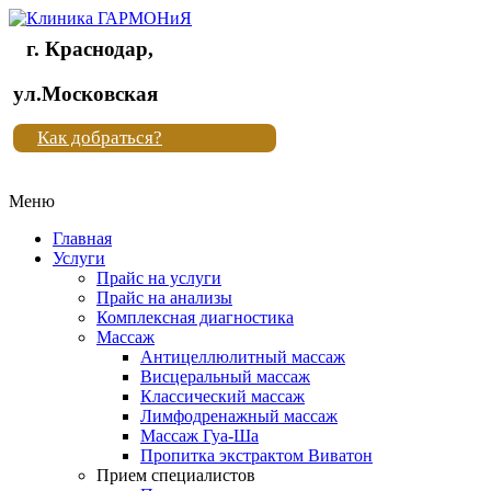
г. Краснодар,
Клиника
ул.Московская
"Новая
Как добраться?
жизнь"
Меню
Клиника
"Новая
Главная
жизнь"
Услуги
Прайс на услуги
Прайс на анализы
Комплексная диагностика
Массаж
Антицеллюлитный массаж
Висцеральный массаж
Классический массаж
Лимфодренажный массаж
Массаж Гуа-Ша
Пропитка экстрактом Виватон
Прием специалистов