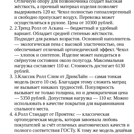
Отличную опору для позвоночника создаёт высокая
жёсткость, а прочный материал изделия позволяет
выдерживать 120 кг. Чехол полностью гипоаллергенный
и свободно пропускает воздух. Перевозка может
осуществляться в рулоне. Цена от 10300 рублей.
2.
Тренд Ролл от Аскана — бюджетный и удобный
вариант. Обладает средней степенью жёсткости.
Подходит для разных возрастов. Основной наполнитель
— экологическая пена с высокой эластичностью, она
обеспечивает отличный ортопедический эффект. Чехол
— хлопок и синтепон. Изделие может находиться в
свёрнутом состоянии около полугода. Максимальная
нагрузка составляет 110 кг. Стоимость достигает 6130
рублей.
3.
Классик Ролл Слим от ДримЛайн — самая тонкая
модель (всего 10 см). Благодаря этому сложить матрац
не вызывает никаких трудностей. Популярность
вызывает не только толщина, но и демократичная цена
— 5350 рублей. Допустимая нагрузка — 110 кг. Можно
использовать в качестве покрытия для выравнивания
спального места.
4.
Ролл Стандарт от Промтекс — классическая
ортопедическая модель, которая завоевала любовь
покупателей за счёт отличных анатомических качеств и
полного соответствия ГОСТу. К тому же модель дешёвая