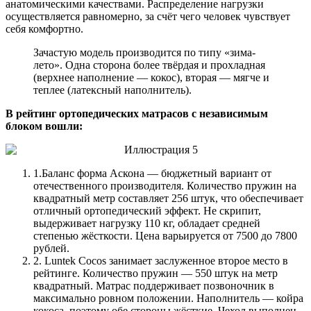
анатомическими качествами. Распределение нагрузки
осуществляется равномерно, за счёт чего человек чувствует
себя комфортно.
Зачастую модель производится по типу «зима-
лето». Одна сторона более твёрдая и прохладная
(верхнее наполнение — кокос), вторая — мягче и
теплее (латексный наполнитель).
В рейтинг ортопедических матрасов с независимым
блоком вошли:
1.
Баланс форма Аскона — бюджетный вариант от
отечественного производителя. Количество пружин на
квадратный метр составляет 256 штук, что обеспечивает
отличный ортопедический эффект. Не скрипит,
выдерживает нагрузку 110 кг, обладает средней
степенью жёсткости. Цена варьируется от 7500 до 7800
рублей.
2.
Luntek Cocos занимает заслуженное второе место в
рейтинге. Количество пружин — 550 штук на метр
квадратный. Матрас поддерживает позвоночник в
максимально ровном положении. Наполнитель — койра
кокоса, поэтому обе стороны жёсткие. Чехол выполнен