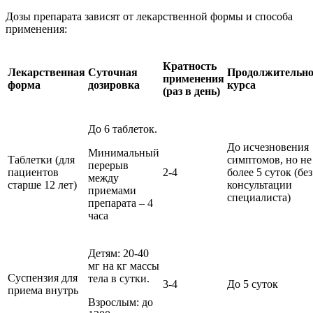
Дозы препарата зависят от лекарственной формы и способа
применения:
Кратность
Лекарственная
Суточная
Продолжительно
применения
форма
дозировка
курса
(раз в день)
До 6 таблеток.
До исчезновения
Минимальный
Таблетки (для
симптомов, но не
перерыв
пациентов
2-4
более 5 суток (без
между
старше 12 лет)
консультации
приемами
специалиста)
препарата – 4
часа
Детям: 20-40
мг на кг массы
Суспензия для
тела в сутки.
3-4
До 5 суток
приема внутрь
Взрослым: до