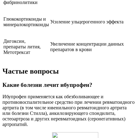
фибринолитики
Глюкокортикоиды и
Усиление ульцерогенного эффекта
минералокортикоиды
Дигоксин,
Увеличение концентрации данных
препараты лития,
препаратов в крови
Метотрексат
Частые вопросы
Какие болезни лечит ибупрофен?
Ибупрофен применяется как обезболивающее и
противовоспалительное средство при лечении ревматоидного
артрита (в том числе ювенильного ревматоидного артрита
или болезни Стилла), анкилозирующего спондилита,
остеоартроза и других неревматоидных (серонегативных)
артропатий.