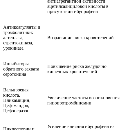
антиагрегантной активности
ацетилсалициловой кислоты в
присутствии ибупрофена
Антикоагулянты и
тромболитики:
алтеплаза,
Возрастание риска кровотечений
стрептокиназа,
урокиназа
Ингибиторы
Повышение риска желудочно-
обратного захвата
кишечных кровотечений
серотонина
Вальпроевая
кислота,
Увеличение частоты возникновения
Пликамицин,
гипопротромбинемии
Цефамандол,
Цефоперазон
Усиление влияния ибупрофена на
Циклоспорин и