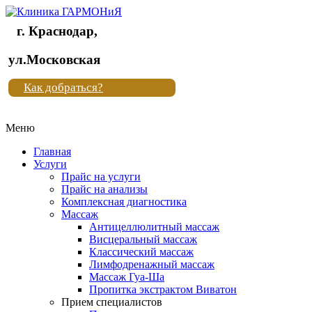
г. Краснодар,
Клиника
ул.Московская
"Новая
Как добраться?
жизнь"
Меню
Клиника
"Новая
Главная
жизнь"
Услуги
Прайс на услуги
Прайс на анализы
Комплексная диагностика
Массаж
Антицеллюлитный массаж
Висцеральный массаж
Классический массаж
Лимфодренажный массаж
Массаж Гуа-Ша
Пропитка экстрактом Виватон
Прием специалистов