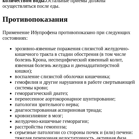
количеством воды.
Остальные приемы должны
осуществляться после еды.
Противопоказания
Применение Ибупрофена противопоказано при следующих
состояниях:
эрозивно-язвенные поражения слизистой желудочно-
кишечного тракта в стадии обострения (в том числе
болезнь Крона, неспецифический язвенный колит,
язвенная болезнь желудка и двенадцатиперстной
кишки);
воспаление слизистой оболочки кишечника;
гемофилия и другие нарушения в работе свертывающей
системы крови;
геморрагический диатез;
перенесенное аортокоронарное шунтирование;
патологии зрительного нерва;
диагностированная аспириновая триада;
кровоизлияние в мозг;
желудочно-кишечные геморрагии;
расстройства гемопоэза;
серьезные патологии со стороны почек и (или) печени:
тяжелая печеночная недостаточность, активная фаза