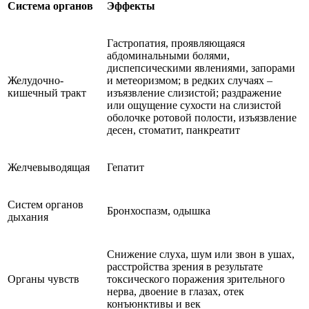
Система органов
Эффекты
Гастропатия, проявляющаяся
абдоминальными болями,
диспепсическими явлениями, запорами
Желудочно-
и метеоризмом; в редких случаях –
кишечный тракт
изъязвление слизистой; раздражение
или ощущение сухости на слизистой
оболочке ротовой полости, изъязвление
десен, стоматит, панкреатит
Желчевыводящая
Гепатит
Систем органов
Бронхоспазм, одышка
дыхания
Снижение слуха, шум или звон в ушах,
расстройства зрения в результате
Органы чувств
токсического поражения зрительного
нерва, двоение в глазах, отек
конъюнктивы и век