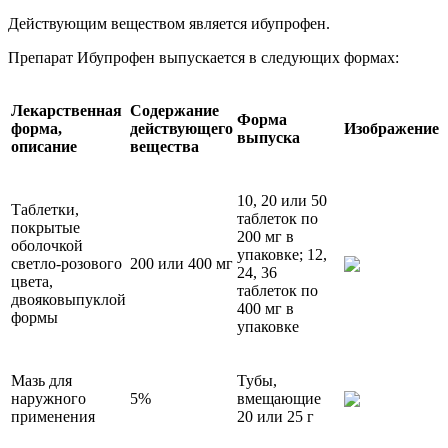
Действующим веществом является ибупрофен.
Препарат Ибупрофен выпускается в следующих формах:
Лекарственная
Содержание
Форма
форма,
действующего
Изображение
выпуска
описание
вещества
10, 20 или 50
Таблетки,
таблеток по
покрытые
200 мг в
оболочкой
упаковке; 12,
светло-розового
200 или 400 мг
24, 36
цвета,
таблеток по
двояковыпуклой
400 мг в
формы
упаковке
Мазь для
Тубы,
наружного
5%
вмещающие
применения
20 или 25 г