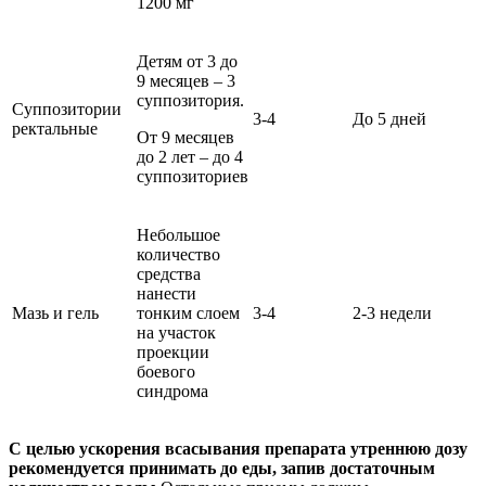
1200 мг
Детям от 3 до
9 месяцев – 3
суппозитория.
Суппозитории
3-4
До 5 дней
ректальные
От 9 месяцев
до 2 лет – до 4
суппозиториев
Небольшое
количество
средства
нанести
Мазь и гель
тонким слоем
3-4
2-3 недели
на участок
проекции
боевого
синдрома
С целью ускорения всасывания препарата утреннюю дозу
рекомендуется принимать до еды, запив достаточным