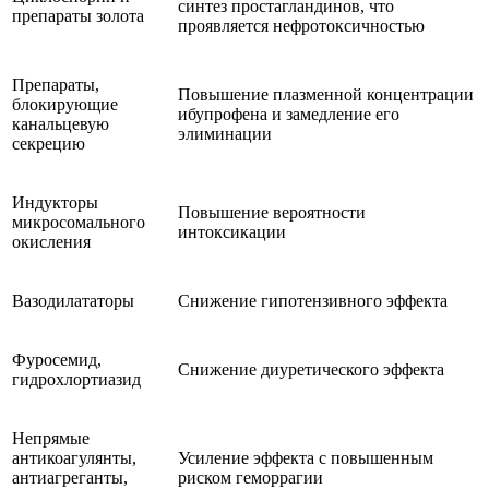
синтез простагландинов, что
препараты золота
проявляется нефротоксичностью
Препараты,
Повышение плазменной концентрации
блокирующие
ибупрофена и замедление его
канальцевую
элиминации
секрецию
Индукторы
Повышение вероятности
микросомального
интоксикации
окисления
Вазодилататоры
Снижение гипотензивного эффекта
Фуросемид,
Снижение диуретического эффекта
гидрохлортиазид
Непрямые
антикоагулянты,
Усиление эффекта с повышенным
антиагреганты,
риском геморрагии