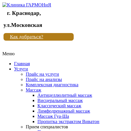
г. Краснодар,
Клиника
ул.Московская
"Новая
Как добраться?
жизнь"
Меню
Клиника
"Новая
Главная
жизнь"
Услуги
Прайс на услуги
Прайс на анализы
Комплексная диагностика
Массаж
Антицеллюлитный массаж
Висцеральный массаж
Классический массаж
Лимфодренажный массаж
Массаж Гуа-Ша
Пропитка экстрактом Виватон
Прием специалистов