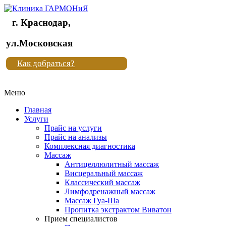
г. Краснодар,
Клиника
ул.Московская
"Новая
Как добраться?
жизнь"
Меню
Клиника
"Новая
Главная
жизнь"
Услуги
Прайс на услуги
Прайс на анализы
Комплексная диагностика
Массаж
Антицеллюлитный массаж
Висцеральный массаж
Классический массаж
Лимфодренажный массаж
Массаж Гуа-Ша
Пропитка экстрактом Виватон
Прием специалистов