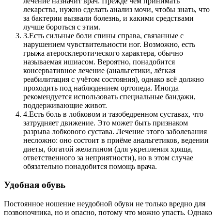
лечение назначит врач. Прежде чем принимать
лекарства, нужно сделать анализ мочи, чтобы знать, что
за бактерии вызвали болезнь, и какими средствами
лучше бороться с этим.
3.
Есть сильные боли спины справа, связанные с
нарушением чувствительности ног. Возможно, есть
грыжа атеросклеротического характера, обычно
называемая ишиасом. Вероятно, понадобится
консервативное лечение (анальгетики, лёгкая
реабилитация с учётом состояния), однако всё должно
проходить под наблюдением ортопеда. Иногда
рекомендуется использовать специальные бандажи,
поддерживающие живот.
4.
Есть боль в лобковом и тазобедренном суставах, что
затрудняет движение. Это может быть признаком
разрыва лобкового сустава. Лечение этого заболевания
несложно: оно состоит в приёме анальгетиков, ведении
диеты, богатой желатином (для укрепления хряща,
ответственного за неприятности), но в этом случае
обязательно понадобится помощь врача.
Удобная обувь
Постоянное ношение неудобной обуви не только вредно для
позвоночника, но и опасно, потому что можно упасть. Однако