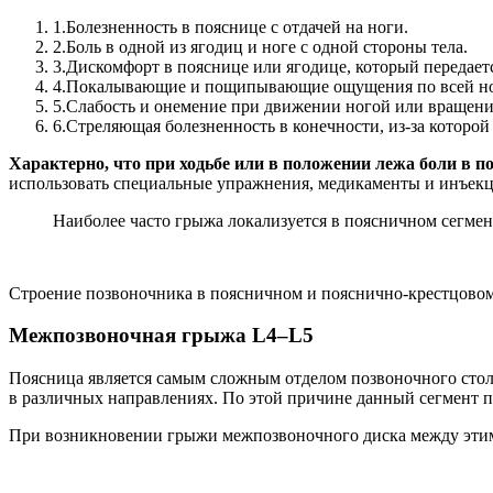
1.
Болезненность в пояснице с отдачей на ноги.
2.
Боль в одной из ягодиц и ноге с одной стороны тела.
3.
Дискомфорт в пояснице или ягодице, который передается
4.
Покалывающие и пощипывающие ощущения по всей ноге
5.
Слабость и онемение при движении ногой или вращени
6.
Стреляющая болезненность в конечности, из-за которой
Характерно, что при ходьбе или в положении лежа боли в по
использовать специальные упражнения, медикаменты и инъекц
Наиболее часто грыжа локализуется в поясничном сегмен
Строение позвоночника в поясничном и пояснично-крестцовом
Межпозвоночная грыжа L4–L5
Поясница является самым сложным отделом позвоночного столб
в различных направлениях. По этой причине данный сегмент 
При возникновении грыжи межпозвоночного диска между этим