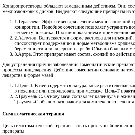
Хондропротекторы обладают замедленным действием. Они сост
межпозвонковых дисков.
Выделяют следующие препараты из э
1.
Терафлекс. Эффективен для лечения межпозвоночной гры
хондроитин. Подобное сочетание позволяет устранить вос
сегменту позвонка. Противопоказанием к применению явл
2.
Афлутоп. Выпускается в форме раствора для инъекций. 
способствует поддержанию в норме метаболизма хрящево
беременности или аллергии на рыбу. Обычно больным ме
3.
Артра. Этот препарат имеет состав, схожий по действи
Для устранения причин заболевания гомеопатические препарат
процессы пищеварения. Действие гомеопатии основано на точ
лекарства в форме мазей:
1.
Цель-Т. В ней содержатся натуральные растительные ко
в пояснице или использовать при массаже. Цель-Т практ
2.
Траумель-С. Основу мази составляет календула и эхи
Траумель-С обычно назначают для комплексного лечени
Симптоматическая терапия
Цель симптоматической терапии – снять приступы болезненнос
препараты: