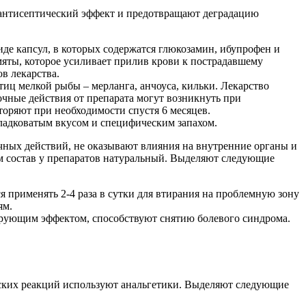
 антисептический эффект и предотвращают деградацию
де капсул, в которых содержатся глюкозамин, ибупрофен и
 мяты, которое усиливает прилив крови к пострадавшему
в лекарства.
тиц мелкой рыбы – мерланга, анчоуса, кильки. Лекарство
чные действия от препарата могут возникнуть при
оряют при необходимости спустя 6 месяцев.
сладковатым вкусом и специфическим запахом.
чных действий, не оказывают влияния на внутренние органы и
 состав у препаратов натуральный.
Выделяют следующие
я применять 2-4 раза в сутки для втирания на проблемную зону
ям.
ирующим эффектом, способствуют снятию болевого синдрома.
ских реакций используют анальгетики.
Выделяют следующие