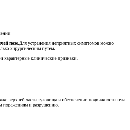
жении.
чей позе.
Для устранения неприятных симптомов можно
олько хирургическим путем.
ои характерные клинические признаки.
жке верхней части туловища и обеспечении подвижности тела
ым поражениям и разрушению.