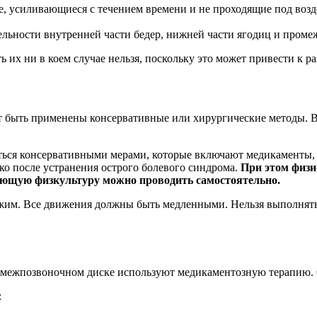
 усиливающиеся с течением времени и не проходящие под возд
ельности внутренней части бедер, нижней части ягодиц и проме
 их ни в коем случае нельзя, поскольку это может привести к 
 быть применены консервативные или хирургические методы. Вы
аться консервативными мерами, которые включают медикаменты,
ко после устранения острого болевого синдрома.
При этом физи
вающую физкультуру можно проводить самостоятельно.
жим. Все движения должны быть медленными. Нельзя выполнять
 межпозвоночном диске используют медикаментозную терапию. О
: