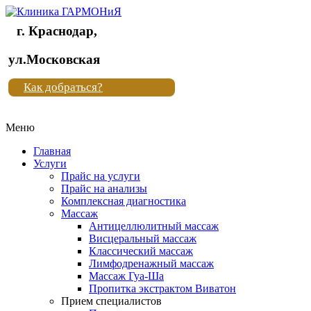
г. Краснодар,
Клиника
ул.Московская
"Новая
Как добраться?
жизнь"
Меню
Клиника
"Новая
Главная
жизнь"
Услуги
Прайс на услуги
Прайс на анализы
Комплексная диагностика
Массаж
Антицеллюлитный массаж
Висцеральный массаж
Классический массаж
Лимфодренажный массаж
Массаж Гуа-Ша
Пропитка экстрактом Виватон
Прием специалистов