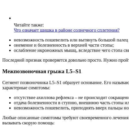
Читайте также:
Что означает шишка в районе солнечного сплетения?
невозможность пошевелить или вытянуть большой палец 
онемение и болезненность в верхней части стопы;
ослабление икроножных мышц, вследствие чего стопа сви
Последний признак проверяется довольно просто. Нужно пройт
Межпозвоночная грыжа L5–S1
Сегмент позвоночника L5–S1 образует основание. Его называ
характерные симптомы:
отсутствие ахиллова рефлекса – не происходит сокраще
отдача болезненности в ступню, внешнюю часть стопы ил
невозможность пошевелить, приподнять вверх пальцы но
Любые описанные симптомы требуют своевременного лечения у
вызывать скорую помощь: