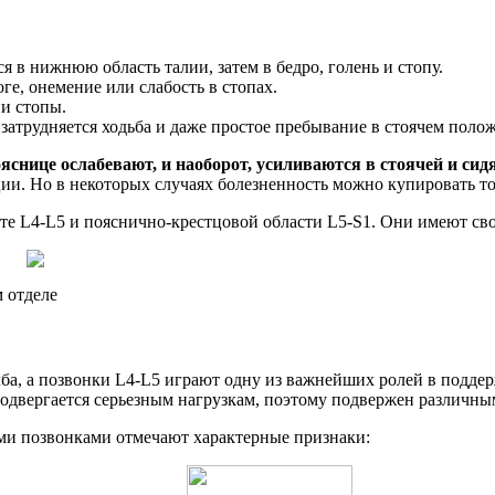
 в нижнюю область талии, затем в бедро, голень и стопу.
, онемение или слабость в стопах.
и стопы.
 затрудняется ходьба и даже простое пребывание в стоячем поло
яснице ослабевают, и наоборот, усиливаются в стоячей и сидя
ии. Но в некоторых случаях болезненность можно купировать т
те L4-L5 и пояснично-крестцовой области L5-S1. Они имеют св
 отделе
а, а позвонки L4-L5 играют одну из важнейших ролей в поддер
подвергается серьезным нагрузкам, поэтому подвержен различн
и позвонками отмечают характерные признаки: