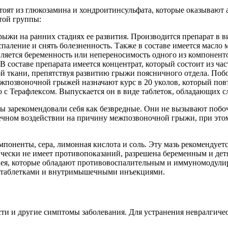
оят из глюкозамина и хондроитинсульфата, которые оказывают
той группы:
жи на ранних стадиях ее развития. Производится препарат в ви
паление и снять болезненность. Также в составе имеется масло
яется беременность или непереносимость одного из компоненто
В составе препарата имеется концентрат, который состоит из час
й ткани, препятствуя развитию грыжи поясничного отдела. Побо
жпозвоночной грыжей назначают курс в 20 уколов, который повт
ю с Терафлексом. Выпускается он в виде таблеток, обладающих 
ы зарекомендовали себя как безвредные. Они не вызывают побо
ечном воздействии на причину межпозвоночной грыжи, при этом
мпоненты, сера, лимонная кислота и соль. Эту мазь рекомендуетс
ически не имеет противопоказаний, разрешена беременным и дет
нацея, которые обладают противовоспалительным и иммуномодул
я таблетками и внутримышечными инъекциями.
ти и другие симптомы заболевания. Для устранения невралгиче