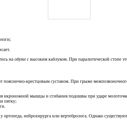
ноги;
сает.
ись на обуви с высоким каблуком. При паралитической стопе эт
ют пояснично-крестцовым суставом.
При грыже межпозвоночного
ния икроножной мышцы и сгибания подошвы при ударе молоточк
и пятку;
ги.
 ортопеда, нейрохирурга или вертебролога.
Однако существуют