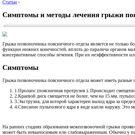
Статьи
›
Симптомы и методы лечения грыжи поя
Грыжа позвоночника поясничного отдела является не только б
функции нижних конечностей, вплоть до паралича органов мало
консервативные способы лечения. При их неэффективности или
Симптомы
Грыжа позвоночника поясничного отдела может иметь разные п
1.
Пролапс (поясничная протрузия ). Происходит смещение
2.
Краевой диск смещается не более, чем на 15 мм, пульпо
3.
Экструзия, для которой характерен выход ядра за преде
4.
Свисание пульпозного ядра в виде капли наружу. Это 
На ранних стадиях образования межпозвоночной грыжи проявл
может быть невыносимым или слабовыраженным. Обычно у пац