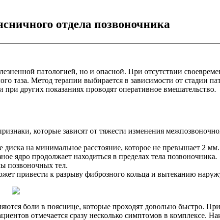
сничного отдела позвоночника
олезненной патологией, но и опасной. При отсутствии своеврем
го таза. Метод терапии выбирается в зависимости от стадии па
 при других показаниях проводят оперативное вмешательство.
ризнаки, которые зависят от тяжести изменения межпозвоночно
 диска на минимальное расстояние, которое не превышает 2 мм.
зное ядро продолжает находиться в пределах тела позвоночника.
лы позвоночных тел.
может привести к разрыву фиброзного кольца и вытеканию наруж
яются боли в пояснице, которые проходят довольно быстро. Пр
иентов отмечается сразу несколько симптомов в комплексе.
На