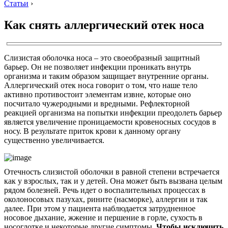
Статьи
›
Как снять аллергический отек носа
Слизистая оболочка носа – это своеобразный защитный
барьер. Он не позволяет инфекции проникать внутрь
организма и таким образом защищает внутренние органы.
Аллергический отек носа говорит о том, что наше тело
активно противостоит элементам извне, которые оно
посчитало чужеродными и вредными. Рефлекторной
реакцией организма на попытки инфекции преодолеть барьер
является увеличение проницаемости кровеносных сосудов в
носу. В результате приток крови к данному органу
существенно увеличивается.
Отечность слизистой оболочки в равной степени встречается
как у взрослых, так и у детей. Она может быть вызвана целым
рядом болезней. Речь идет о воспалительных процессах в
околоносовых пазухах, рините (насморке), аллергии и так
далее. При этом у пациента наблюдается затрудненное
носовое дыхание, жжение и першение в горле, сухость в
носоглотке и некоторые другие симптомы.
Чтобы исключить