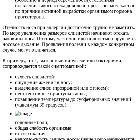
появления такого отека довольно прост: он запускается
по причине активной выработки организмом гормона
прогестерона.
Отечность носа при аллергии достаточно трудно не заметить.
По мере увеличения размеров слизистой начинают отекать
раковины носа. Поэтому частично или полностью нарушается
носовое дыхание. Проявления болезни в каждом конкретном
случае могут отличаться.
К примеру, отек, вызванный вирусами или бактериями,
сопровождается такой симптоматикой:
сухость слизистой;
ощущение жжения в носу;
выделение слизи (прозрачной или с гноем);
неинтенсивные приступы кашля;
повышение температуры до субфебрильных значений
(максимум 39 градусов);
головные боли;
общая слабость организма;
интоксикация;
невозможность дышать носом (чаще всего наблюдается