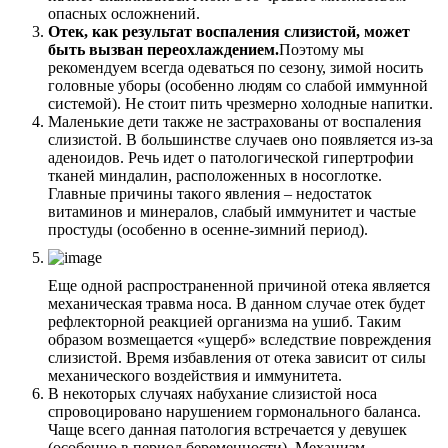
опасных осложнений.
Отек, как результат воспаления слизистой, может
быть вызван переохлаждением.
Поэтому мы
рекомендуем всегда одеваться по сезону, зимой носить
головные уборы (особенно людям со слабой иммунной
системой). Не стоит пить чрезмерно холодные напитки.
Маленькие дети также не застрахованы от воспаления
слизистой. В большинстве случаев оно появляется из-за
аденоидов. Речь идет о патологической гипертрофии
тканей миндалин, расположенных в носоглотке.
Главные причины такого явления – недостаток
витаминов и минералов, слабый иммунитет и частые
простуды (особенно в осенне-зимний период).
Еще одной распространенной причиной отека является
механическая травма носа. В данном случае отек будет
рефлекторной реакцией организма на ушиб. Таким
образом возмещается «ущерб» вследствие повреждения
слизистой. Время избавления от отека зависит от силы
механического воздействия и иммунитета.
В некоторых случаях набухание слизистой носа
спровоцировано нарушением гормонального баланса.
Чаще всего данная патология встречается у девушек
(особенно в период беременности). Механизм