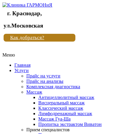
г. Краснодар,
Клиника
ул.Московская
"Новая
Как добраться?
жизнь"
Меню
Клиника
"Новая
Главная
жизнь"
Услуги
Прайс на услуги
Прайс на анализы
Комплексная диагностика
Массаж
Антицеллюлитный массаж
Висцеральный массаж
Классический массаж
Лимфодренажный массаж
Массаж Гуа-Ша
Пропитка экстрактом Виватон
Прием специалистов