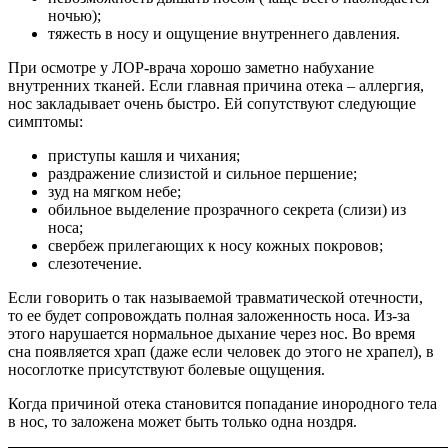
ночью);
тяжесть в носу и ощущение внутреннего давления.
При осмотре у ЛОР-врача хорошо заметно набухание
внутренних тканей. Если главная причина отека – аллергия,
нос закладывает очень быстро. Ей сопутствуют следующие
симптомы:
приступы кашля и чихания;
раздражение слизистой и сильное першение;
зуд на мягком небе;
обильное выделение прозрачного секрета (слизи) из
носа;
свербеж прилегающих к носу кожных покровов;
слезотечение.
Если говорить о так называемой травматической отечности,
то ее будет сопровождать полная заложенность носа. Из-за
этого нарушается нормальное дыхание через нос. Во время
сна появляется храп (даже если человек до этого не храпел), в
носоглотке присутствуют болевые ощущения.
Когда причиной отека становится попадание инородного тела
в нос, то заложена может быть только одна ноздря.