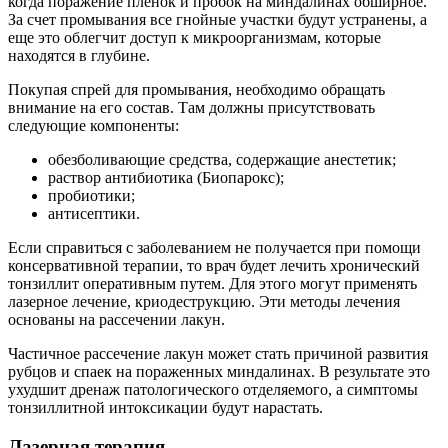
когда поражение пленок и пробок на миндалинах обширное.
За счет промывания все гнойные участки будут устранены, а
еще это облегчит доступ к микроорганизмам, которые
находятся в глубине.
Покупая спрей для промывания, необходимо обращать
внимание на его состав. Там должны присутствовать
следующие компоненты:
обезболивающие средства, содержащие анестетик;
раствор антибиотика (Биопарокс);
пробиотики;
антисептики.
Если справиться с заболеванием не получается при помощи
консервативной терапии, то врач будет лечить хронический
тонзиллит оперативным путем. Для этого могут применять
лазерное лечение, криодеструкцию. Эти методы лечения
основаны на рассечении лакун.
Частичное рассечение лакун может стать причиной развития
рубцов и спаек на пораженных миндалинах. В результате это
ухудшит дренаж патологического отделяемого, а симптомы
тонзиллитной интоксикации будут нарастать.
Лазерная терапия