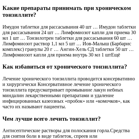
Какие препараты принимать при хроническом
тонзиллите?
Имудон таблетки для рассасывания 40 шт … Имудон таблетки
для рассасывания 24 шт … Лимфомиозот капли для приема 30
мл 1 шт … Тонзилотрен таблетки для рассасывания 60 шт …
Лимфомиозот раствор 1,1 мл 5 шт … Иов-Малыш (Барбарис
комплекс) гранулы 20 г … Ангин-Хель СД таблетки 50 шт …
Лимфомиозот капли для приема внутрь 30 мл 1 штЕщё
Как избавиться от хронического тонзиллита?
Лечение хронического тонзиллита проводится консервативно
и хирургически Консервативное лечение хронического
тонзиллита предусматривает промывание лакун небных
миндалин лекарственными препаратами и удаление
инфицированных казеозных «пробок» или «комочков», как
часто их называют пациенты.
Чем лучше всего лечить тонзиллит?
Антисептические растворы для полоскания горла.Средства
для снятия боли в виде таблеток, спреев или