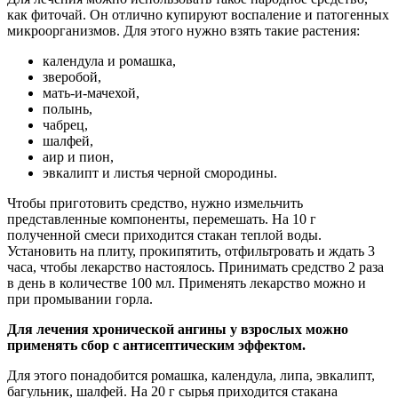
как фиточай. Он отлично купируют воспаление и патогенных
микроорганизмов. Для этого нужно взять такие растения:
календула и ромашка,
зверобой,
мать-и-мачехой,
полынь,
чабрец,
шалфей,
аир и пион,
эвкалипт и листья черной смородины.
Чтобы приготовить средство, нужно измельчить
представленные компоненты, перемешать. На 10 г
полученной смеси приходится стакан теплой воды.
Установить на плиту, прокипятить, отфильтровать и ждать 3
часа, чтобы лекарство настоялось. Принимать средство 2 раза
в день в количестве 100 мл. Применять лекарство можно и
при промывании горла.
Для лечения хронической ангины у взрослых можно
применять сбор с антисептическим эффектом.
Для этого понадобится ромашка, календула, липа, эвкалипт,
багульник, шалфей. На 20 г сырья приходится стакана