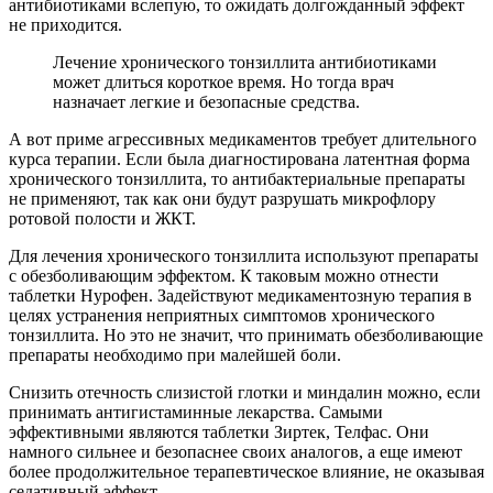
антибиотиками вслепую, то ожидать долгожданный эффект
не приходится.
Лечение хронического тонзиллита антибиотиками
может длиться короткое время. Но тогда врач
назначает легкие и безопасные средства.
А вот приме агрессивных медикаментов требует длительного
курса терапии. Если была диагностирована латентная форма
хронического тонзиллита, то антибактериальные препараты
не применяют, так как они будут разрушать микрофлору
ротовой полости и ЖКТ.
Для лечения хронического тонзиллита используют препараты
с обезболивающим эффектом. К таковым можно отнести
таблетки Нурофен. Задействуют медикаментозную терапия в
целях устранения неприятных симптомов хронического
тонзиллита. Но это не значит, что принимать обезболивающие
препараты необходимо при малейшей боли.
Снизить отечность слизистой глотки и миндалин можно, если
принимать антигистаминные лекарства. Самыми
эффективными являются таблетки Зиртек, Телфас. Они
намного сильнее и безопаснее своих аналогов, а еще имеют
более продолжительное терапевтическое влияние, не оказывая
седативный эффект.