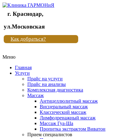
г. Краснодар,
Клиника
ул.Московская
"Новая
Как добраться?
жизнь"
Меню
Клиника
"Новая
Главная
жизнь"
Услуги
Прайс на услуги
Прайс на анализы
Комплексная диагностика
Массаж
Антицеллюлитный массаж
Висцеральный массаж
Классический массаж
Лимфодренажный массаж
Массаж Гуа-Ша
Пропитка экстрактом Виватон
Прием специалистов