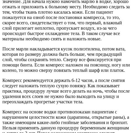
значение. Для начала нужно намочить марлю в водке, хорошо
отжать и приложить к больному месту. Необходимо следить за
тем, чтобы ткань плотно касалась кожи. Если пациент
пожалуется на озноб после постановки компресса, то это,
скорее всего, свидетельствует о том, что первый, влажный
слой прилегает неплотно, пропускает воздух, из-за чего
происходит быстрое охлаждение тела. В таком случае все
материалы необходимо снять и наложить новые.
После марли накладывается кусок полиэтилена, потом вата,
которая по размеру должна быть больше, чем предыдущий
слой, чтобы сохранять тепло. Сверху все фиксируется при
помощи бинта. Если компресс наложен на поясницу, ногу или
колено, то можно сверху повязать теплый шарф или платок.
Компресс рекомендуется держать 6-12 часов, а после снятия
следует наложить теплую сухую повязку. Как показывает
практика, процедуру лучше всего делать на ночь, чтобы после
удаления всех слоев не нужно было выходить на улицу и
переохлаждать прогретые участки тела.
Компресс на основе водки противопоказан пациентам с
нарушением целостности кожи (царапины, открытые раны), а
также имеющим какие-либо гнойные заболевания и бронхит.
Нельзя применять данную процедуру беременным женщинам