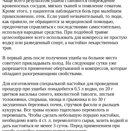
Чаще всего результатом ушиба становится повреждение
кровеносных сосудов, мягких тканей и появление гематом.
Кроме этого, у пациентов наблюдается боль при малейшем
прикосновении, отек. Если ушиб незначительный, то люди,
как правило, не обращаются за медицинской помощью,
предпочитая справляться с последствиями самостоятельно,
используя народные средства. При подобной травме
целесообразнее всего использовать для компресса не простую
водку или разведенный спирт, а настойки лекарственных
трав.
В первый день после получения ушиба на больное место
советуют прикладывать холод. На следующие сутки уже
разрешается применение обертываний и компрессов, которые
обладают разогревающими свойствами.
Для изготовления специальной настойки для проведения
процедур при ушибах понадобится 0,5 л водки, по 20 г
цветков василька синего, вязолистной таволги, листьев
толокнянки, спорыша, хвоща и грыжника и по 30 г
засушенных березовых почек, стручков фасоли и рыльцев
кукурузы. Все травы нужно тщательно перемолоть и
перемешать. Чтобы сделать небольшую порцию настойки,
необходимо взять 4 ст. л. перемолотого сырья, залить водкой и
дать настояться не менее 3 суток. Перед применением при
ушибе настойку рекомендуется процедить.