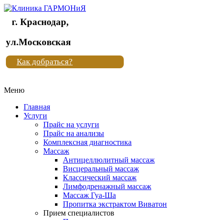
г. Краснодар,
Клиника
ул.Московская
"Новая
Как добраться?
жизнь"
Меню
Клиника
"Новая
Главная
жизнь"
Услуги
Прайс на услуги
Прайс на анализы
Комплексная диагностика
Массаж
Антицеллюлитный массаж
Висцеральный массаж
Классический массаж
Лимфодренажный массаж
Массаж Гуа-Ша
Пропитка экстрактом Виватон
Прием специалистов